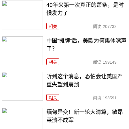
40年来第一次真正的萧条，是时
候发力了
相关
阅读
207733
中国“摊牌”后，美欧为何集体噤声
了？
相关
阅读
199149
听到这个消息，恐怕会让美国严
重失望到崩溃
相关
阅读
193591
缅甸异变！新一轮大清算，敏昂
莱溃不成军