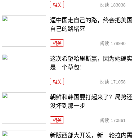
相关
阅读
183038
逼中国走自己的路，终会把美国
自己的路堵死
相关
阅读
178940
这次希望哈里斯赢，因为她确实
是一个草包！
相关
阅读
171058
朝鲜和韩国要打起来了？局势还
没坏到那一步
相关
阅读
170861
新版西部大开发，新一轮拉内需