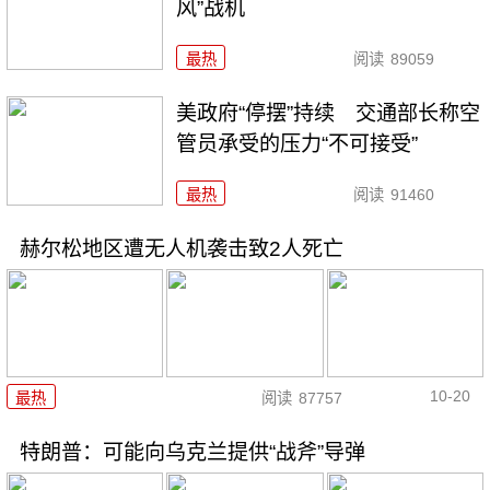
风”战机
最热
阅读
89059
美政府“停摆”持续 交通部长称空
管员承受的压力“不可接受”
最热
阅读
91460
赫尔松地区遭无人机袭击致2人死亡
10-20
最热
阅读
87757
特朗普：可能向乌克兰提供“战斧”导弹