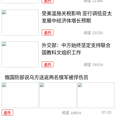
最热
阅读
21384
受美滥施关税影响 亚行调低亚太
发展中经济体增长预期
最热
阅读
23720
外交部：中方始终坚定支持联合
国教科文组织工作
最热
阅读
19219
俄国防部说乌方送返两名俄军被俘伤员
07-23
最热
阅读
18914