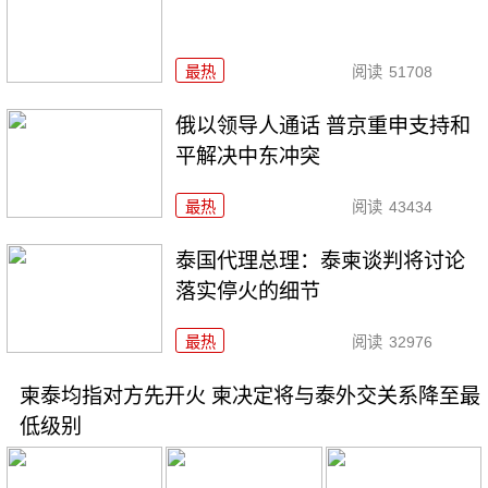
最热
阅读
51708
俄以领导人通话 普京重申支持和
平解决中东冲突
最热
阅读
43434
泰国代理总理：泰柬谈判将讨论
落实停火的细节
最热
阅读
32976
柬泰均指对方先开火 柬决定将与泰外交关系降至最
低级别