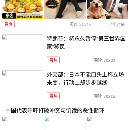
最热
阅读
31145
4小时前
特朗普：将永久暂停“第三世界国
家”移民
最热
阅读
70202
外交部：日本不能口头上称立场
未变，行动上却步步越线
最热
阅读
79215
中国代表呼吁打破冲突与饥饿的恶性循环