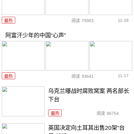
11-18
最热
阅读
79903
阿富汗少年的中国“心声”
11-17
最热
阅读
93641
乌克兰曝战时腐败窝案 两名部长
下台
最热
阅读
86754
英国决定向土耳其出售20架“台