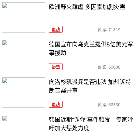
欧洲野火肆虐 多因素加剧灾害
最热
阅读
71819
德国宣布向乌克兰提供5亿美元军
事援助
最热
阅读
60090
向洛杉矶派兵是否违法 加州诉特
朗普案开审
最热
阅读
66330
韩国近期“诈弹”事件频发 专家呼
吁加大惩处力度