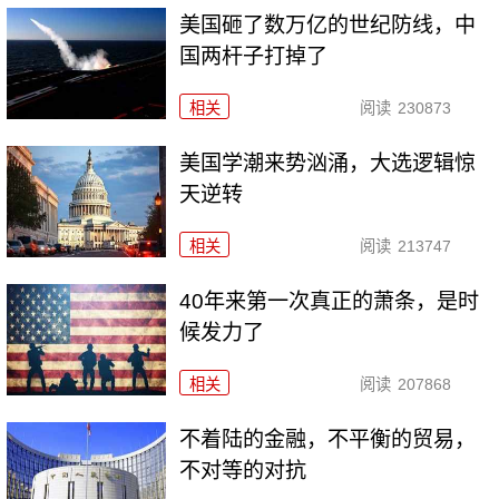
美国砸了数万亿的世纪防线，中
国两杆子打掉了
相关
阅读
230873
美国学潮来势汹涌，大选逻辑惊
天逆转
相关
阅读
213747
40年来第一次真正的萧条，是时
候发力了
相关
阅读
207868
不着陆的金融，不平衡的贸易，
不对等的对抗