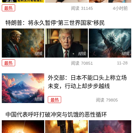
最热
阅读
31145
4小时前
特朗普：将永久暂停“第三世界国家”移民
11-28
最热
阅读
70851
外交部：日本不能口头上称立场
未变，行动上却步步越线
最热
阅读
79805
中国代表呼吁打破冲突与饥饿的恶性循环