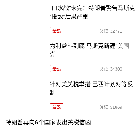
“口水战”未完：特朗普警告马斯克
“投敌”后果严重
最热
阅读
32771
为利益斗到底 马斯克新建“美国
党”
最热
阅读
34300
针对美关税举措 巴西计划对等反
制
最热
阅读
31869
特朗普再向6个国家发出关税信函