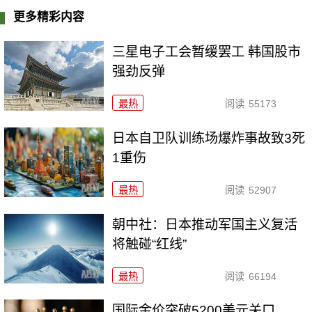
更多精彩内容
三星电子工会暂缓罢工 韩国股市
强劲反弹
最热
阅读
55173
日本自卫队训练场爆炸事故致3死
1重伤
最热
阅读
52907
朝中社：日本推动军国主义复活
将触碰“红线”
最热
阅读
66194
国际金价突破5200美元关口