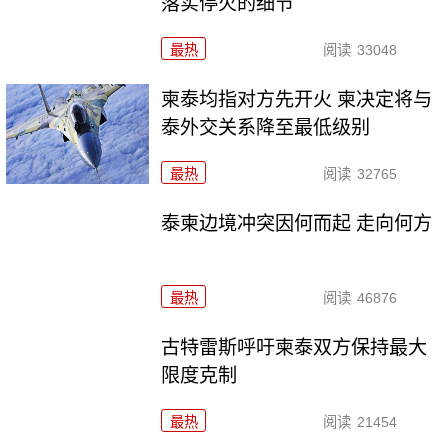
落实停火的细节
最热
阅读
33048
柬泰均指对方先开火 柬决定将与
泰外交关系降至最低级别
最热
阅读
32765
泰柬边境冲突因何而起 走向何方
最热
阅读
46876
古特雷斯呼吁柬泰双方保持最大
限度克制
最热
阅读
21454