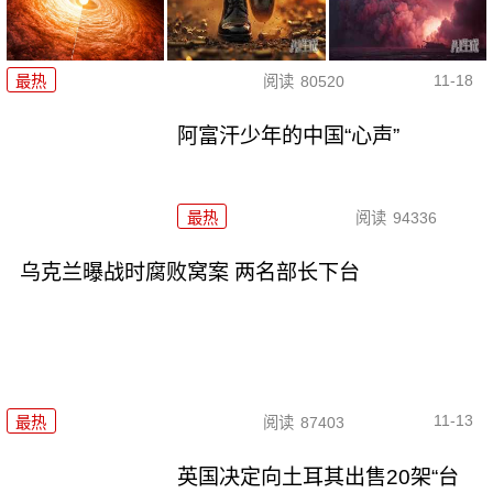
11-18
最热
阅读
80520
阿富汗少年的中国“心声”
最热
阅读
94336
乌克兰曝战时腐败窝案 两名部长下台
11-13
最热
阅读
87403
英国决定向土耳其出售20架“台