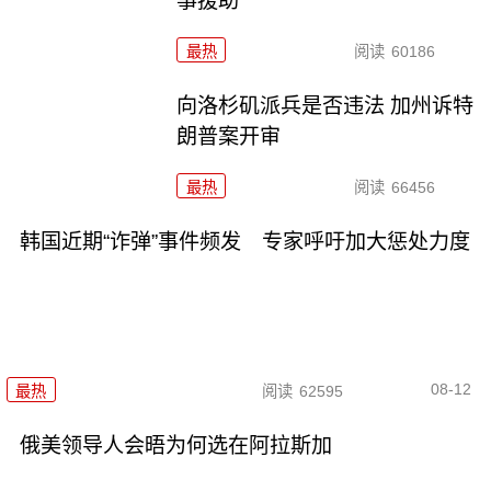
事援助
最热
阅读
60186
向洛杉矶派兵是否违法 加州诉特
朗普案开审
最热
阅读
66456
韩国近期“诈弹”事件频发 专家呼吁加大惩处力度
08-12
最热
阅读
62595
俄美领导人会晤为何选在阿拉斯加