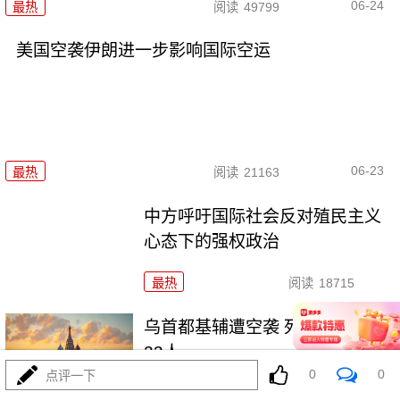
06-24
最热
阅读
49799
美国空袭伊朗进一步影响国际空运
06-23
最热
阅读
21163
中方呼吁国际社会反对殖民主义
心态下的强权政治
最热
阅读
18715
乌首都基辅遭空袭 死亡人数升至
23人
0
0
点评一下
最热
阅读
18998