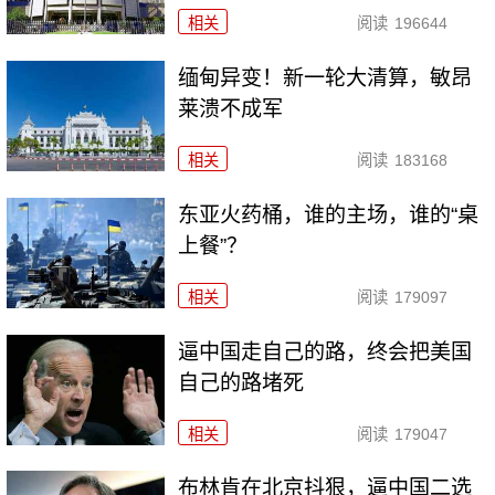
相关
阅读
196644
缅甸异变！新一轮大清算，敏昂
莱溃不成军
相关
阅读
183168
东亚火药桶，谁的主场，谁的“桌
上餐”？
相关
阅读
179097
逼中国走自己的路，终会把美国
自己的路堵死
相关
阅读
179047
布林肯在北京抖狠，逼中国二选