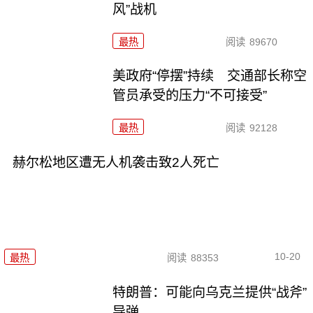
风”战机
最热
阅读
89670
美政府“停摆”持续 交通部长称空
管员承受的压力“不可接受”
最热
阅读
92128
赫尔松地区遭无人机袭击致2人死亡
10-20
最热
阅读
88353
特朗普：可能向乌克兰提供“战斧”
导弹