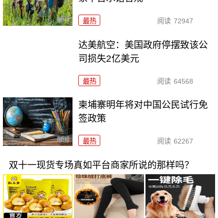
最热
阅读
72947
达美航空：美国政府停摆致该公
司损失2亿美元
最热
阅读
64568
柬埔寨明年将对中国公民试行免
签政策
最热
阅读
62267
双十一现货专场真如平台商家所说的那样吗？