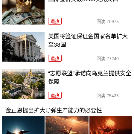
最热
阅读
70975
美国将签证保证金国家名单扩大
至38国
最热
阅读
77240
“志愿联盟”承诺向乌克兰提供安全
保障
最热
阅读
75435
金正恩提出扩大导弹生产能力的必要性