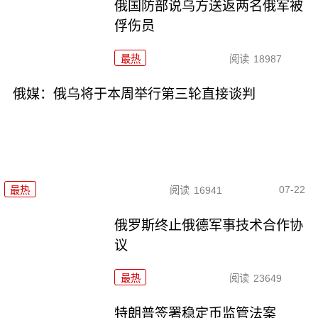
俄国防部说乌方送返两名俄军被
俘伤员
最热
阅读
18987
俄媒：俄乌将于本周举行第三轮直接谈判
07-22
最热
阅读
16941
俄罗斯终止俄德军事技术合作协
议
最热
阅读
23649
特朗普签署稳定币监管法案