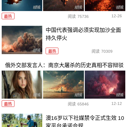
12-26
最热
阅读
75736
中国代表强调必须实现加沙全面
持久停火
最热
阅读
70309
俄外交部发言人：南京大屠杀的历史真相不容辩驳
12-12
最热
阅读
65846
澳16岁以下社媒禁令正式生效 10
家平台承诺合规