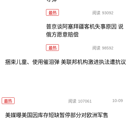
最热
阅读
93092
普京谈阿塞拜疆客机失事原因 说
俄方愿意赔偿
最热
阅读
98592
捆束儿童、使用催泪弹 美联邦机构激进执法遭抗议
10-09
最热
阅读
107061
美媒曝美国因库存短缺暂停部分对欧洲军售