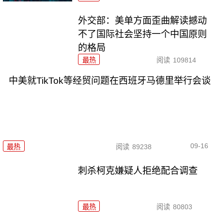
外交部：美单方面歪曲解读撼动
不了国际社会坚持一个中国原则
的格局
最热
阅读
109814
中美就TikTok等经贸问题在西班牙马德里举行会谈
09-16
最热
阅读
89238
刺杀柯克嫌疑人拒绝配合调查
最热
阅读
80803