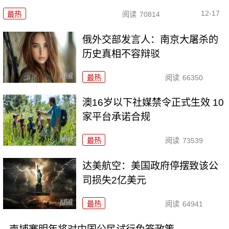
12-17
最热
阅读
70814
俄外交部发言人：南京大屠杀的
历史真相不容辩驳
最热
阅读
66350
澳16岁以下社媒禁令正式生效 10
家平台承诺合规
最热
阅读
73539
达美航空：美国政府停摆致该公
司损失2亿美元
最热
阅读
64941