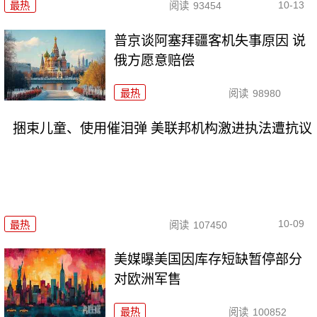
10-13
最热
阅读
93454
普京谈阿塞拜疆客机失事原因 说
俄方愿意赔偿
最热
阅读
98980
捆束儿童、使用催泪弹 美联邦机构激进执法遭抗议
10-09
最热
阅读
107450
美媒曝美国因库存短缺暂停部分
对欧洲军售
最热
阅读
100852