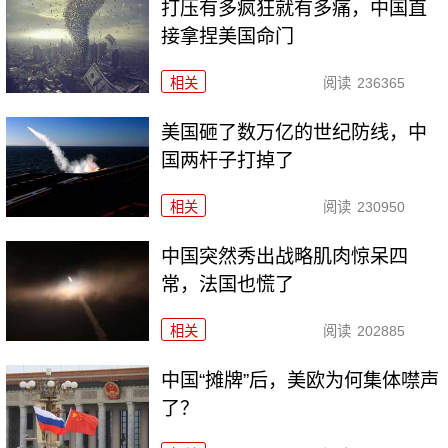
打压有多疯狂就有多痛，中国直
接拿捏美国命门
相关
阅读
236365
美国砸了数万亿的世纪防线，中
国两杆子打掉了
相关
阅读
230950
中国突然秀出战略肌肉惊呆四
常，法国也慌了
相关
阅读
202885
中国“摊牌”后，美欧为何集体噤声
了？