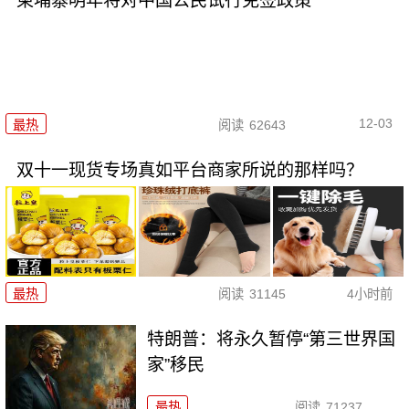
柬埔寨明年将对中国公民试行免签政策
12-03
最热
阅读
62643
双十一现货专场真如平台商家所说的那样吗？
最热
阅读
31145
4小时前
特朗普：将永久暂停“第三世界国
家”移民
最热
阅读
71237