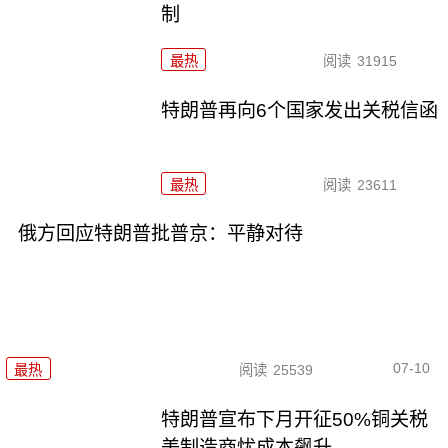
制
最热
阅读
31915
特朗普再向6个国家发出关税信函
最热
阅读
23611
俄方回应特朗普批普京：平静对待
07-10
最热
阅读
25539
特朗普宣布下月开征50%铜关税
美制造商忧成本飙升