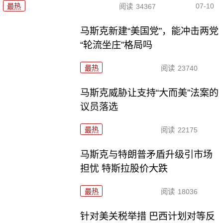
07-10
最热
阅读
34367
马斯克新建“美国党”，能冲击两党
“轮流坐庄”格局吗
最热
阅读
23740
马斯克威胁让支持“大而美”法案的
议员落选
最热
阅读
22175
马斯克与特朗普矛盾升级引市场
担忧 特斯拉股价大跌
最热
阅读
18036
针对美关税举措 巴西计划对等反