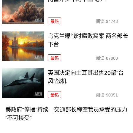
最热
阅读
94748
乌克兰曝战时腐败窝案 两名部长
下台
最热
阅读
87808
英国决定向土耳其出售20架“台
风”战机
最热
阅读
90051
美政府“停摆”持续 交通部长称空管员承受的压力
“不可接受”