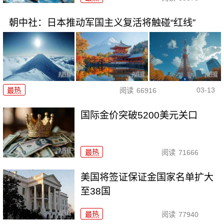
朝中社：日本推动军国主义复活将触碰“红线”
03-13
最热
阅读
66916
国际金价突破5200美元关口
最热
阅读
71666
美国将签证保证金国家名单扩大
至38国
最热
阅读
77940