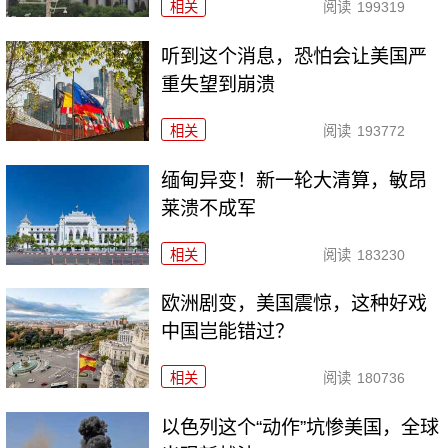
相关
阅读
199319
听到这个消息，恐怕会让美国严
重失望到崩溃
相关
阅读
193772
缅甸异变！新一轮大清算，敏昂
莱溃不成军
相关
阅读
183230
欧洲剧变，美国震惊，这种好戏
中国岂能错过？
相关
阅读
180736
以色列这个“动作”坑惨美国，全球