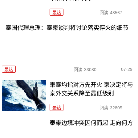
最热
阅读
43567
泰国代理总理：泰柬谈判将讨论落实停火的细节
07-29
最热
阅读
33080
柬泰均指对方先开火 柬决定将与
泰外交关系降至最低级别
最热
阅读
32805
泰柬边境冲突因何而起 走向何方