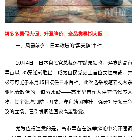
拼多多暑假大促，升温降价，全品类暑期大促 →
一、风暴前夕：日本政坛的“黑天鹅”事件
10月4日，日本自民党总裁选举结果揭晓，64岁的高市
早苗以185票逆转胜出，成为自民党史上首位女性总裁，并
极有可能于本月15日接任日本首相。此次选举被笔者视为东
亚地缘政治的一道分水岭——高市早苗作为保守派代表人
物，其主张增加防卫开支、参拜靖国神社、强硬对待领土争
议的立场，已引发周边国家高度警觉。
尤为值得注意的是，高市早苗在选举辩论中公开强调