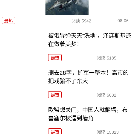
08-06
最热
阅读
5942
被俄导弹天天“洗地”，泽连斯基还
在做着美梦！
最热
阅读
5185
删去28字，扩军一整本！高市的
把戏骗不了东大
最热
阅读
5032
欧盟想关门，中国人就翻墙，布
鲁塞尔被逼到墙角
最热
阅读
15823