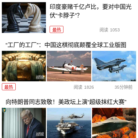
印度豪赌千亿卢比，要对中国光
伏“卡脖子”？
最热
阅读
1053
“工厂的工厂”：中国这棋彻底颠覆全球工业版图
最热
阅读
1826
35分钟前
向特朗普同志致敬！美政坛上演“超级抹红大赛”