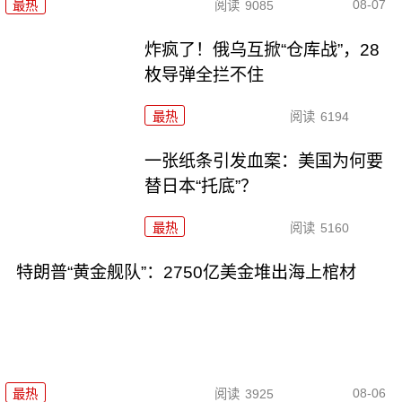
08-07
最热
阅读
9085
炸疯了！俄乌互掀“仓库战”，28
枚导弹全拦不住
最热
阅读
6194
一张纸条引发血案：美国为何要
替日本“托底”？
最热
阅读
5160
特朗普“黄金舰队”：2750亿美金堆出海上棺材
08-06
最热
阅读
3925