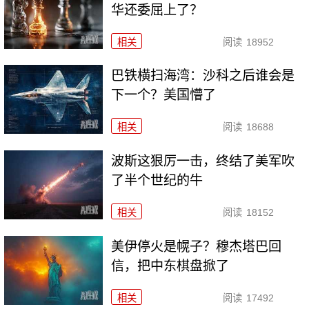
华还委屈上了？
相关
阅读
18952
巴铁横扫海湾：沙科之后谁会是
下一个？美国懵了
相关
阅读
18688
波斯这狠厉一击，终结了美军吹
了半个世纪的牛
相关
阅读
18152
美伊停火是幌子？穆杰塔巴回
信，把中东棋盘掀了
相关
阅读
17492