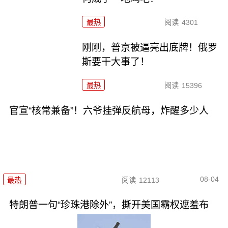
最热
阅读
4301
刚刚，普京被逼亮出底牌！俄罗
斯要干大事了！
最热
阅读
15396
官宣“核常兼备”！六爷挂弹反航母，炸醒多少人
08-04
最热
阅读
12113
特朗普一句“珍珠港除外”，撕开美国霸权遮羞布