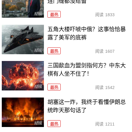
连门缝都没给留
最热
阅读
1833
五角大楼吓唬中俄？这事恰恰暴
露了美军的底裤
最热
阅读
1607
三国歃血为盟剑指何方？中东大
棋有人坐不住了！
最热
阅读
1542
胡塞这一炸，我终于看懂伊朗总
统昨天那句话了
最热
阅读
1211