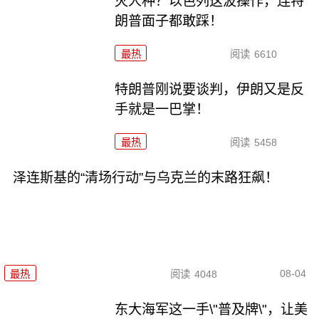
灭人种？以色列这波操作，连特
朗普面子都敢踩！
最热
阅读
6610
特朗普刚说要谈判，伊朗又是反
手就是一巴掌！
最热
阅读
5458
泽连斯基的“清场行动”与乌克兰的末路狂飙！
08-04
最热
阅读
4048
东大海军这一手\"普及牌\"，让美