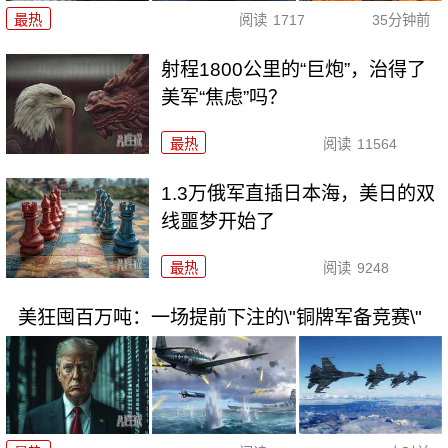
最热
阅读
1717
35分钟前
射程1800公里的“巨炮”，治得了
美军“焦虑”吗？
最热
阅读
11564
1.3万俄军直插日本海，美日的双
线噩梦开始了
最热
阅读
9248
美狂囤百万吨：一场提前下注的\"铜牌军备竞赛\"