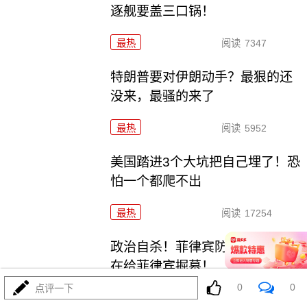
逐舰要盖三口锅！
最热
阅读
7347
特朗普要对伊朗动手？最狠的还
没来，最骚的来了
最热
阅读
5952
美国踏进3个大坑把自己埋了！恐
怕一个都爬不出
最热
阅读
17254
政治自杀！菲律宾防长，你这是
在给菲律宾掘墓！
0
0
点评一下
最热
阅读
6983