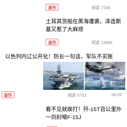
最热
阅读
7336
土耳其货船在黑海遭袭，泽连斯
基又惹了大麻烦
最热
阅读
15886
以色列内讧公开化！防长一句话，军队不买账
08-05
最热
阅读
5752
看不见就挨打！歼-15T百公里外
一剑封喉F-15J