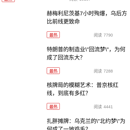
赫梅利尼茨基7小时殉爆，乌后方
比前线更致命
最热
阅读
7790
特朗普的制造业\"回流梦\"，为何
成了回流东大？
最热
阅读
7288
核牌局的模糊艺术：普京核红
线，到底有多红？
最热
阅读
4441
扎胖摊牌：乌克兰的\"北约梦\"为
何成了一地鸡毛？