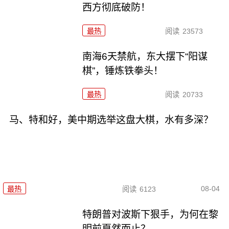
西方彻底破防！
最热
阅读
23573
南海6天禁航，东大摆下“阳谋
棋”，锤炼铁拳头！
最热
阅读
20733
马、特和好，美中期选举这盘大棋，水有多深？
08-04
最热
阅读
6123
特朗普对波斯下狠手，为何在黎
明前戛然而止？