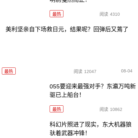
最热
阅读
4310
美利坚亲自下场救日元，结果呢？回弹后又蔫了
08-04
最热
阅读
12047
055要迎来最强对手？东瀛万吨新
驱已上船台！
最热
阅读
10862
科幻片照进了现实，东大机器狼
驮着武器冲锋！