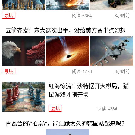
最热
阅读
6364
3小时前
五箭齐发：东大这次出手，没给美方留半点幻想
最热
阅读
4778
3小时前
红海惊涛！沙特摆开大棋局，猫
鼠游戏才刚开场
最热
阅读
4234
青瓦台的\"拍桌\"，能让跪太久的韩国站起来吗？