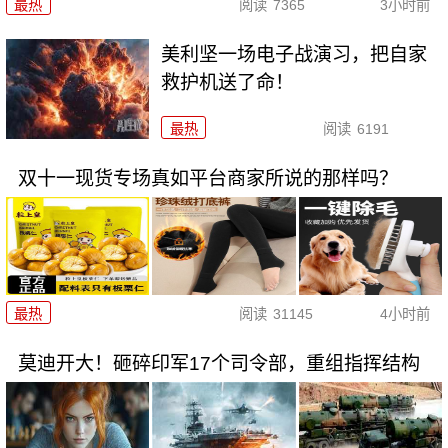
最热
阅读
7365
3小时前
美利坚一场电子战演习，把自家
救护机送了命！
最热
阅读
6191
双十一现货专场真如平台商家所说的那样吗？
最热
阅读
31145
4小时前
莫迪开大！砸碎印军17个司令部，重组指挥结构