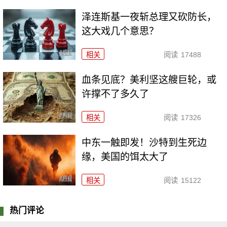
泽连斯基一夜斩总理又砍防长，
这大戏几个意思？
相关
阅读
17488
血条见底？美利坚这艘巨轮，或
许撑不了多久了
相关
阅读
17326
中东一触即发！沙特到生死边
缘，美国的饵太大了
相关
阅读
15122
热门评论