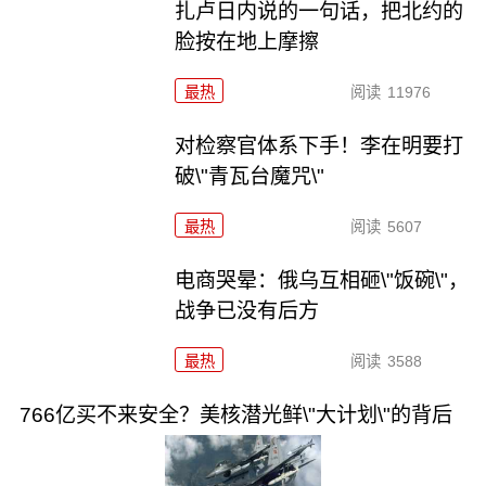
扎卢日内说的一句话，把北约的
脸按在地上摩擦
最热
阅读
11976
对检察官体系下手！李在明要打
破\"青瓦台魔咒\"
最热
阅读
5607
电商哭晕：俄乌互相砸\"饭碗\"，
战争已没有后方
最热
阅读
3588
766亿买不来安全？美核潜光鲜\"大计划\"的背后