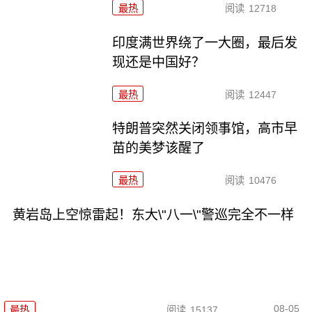
最热
阅读
12718
印度满世界绕了一大圈，最后发
现还是中国好？
最热
阅读
12447
特朗普突然关闭领事馆，高市早
苗的美梦该醒了
最热
阅读
10476
黄岩岛上空惊雷起！东大\"八一\"警巡完全不一样
08-05
最热
阅读
15137