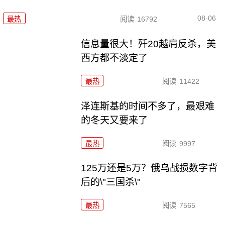
08-06
最热
阅读
16792
信息量很大！歼20越肩反杀，美
西方都不淡定了
最热
阅读
11422
泽连斯基的时间不多了，最艰难
的冬天又要来了
最热
阅读
9997
125万还是5万？俄乌战损数字背
后的\"三国杀\"
最热
阅读
7565