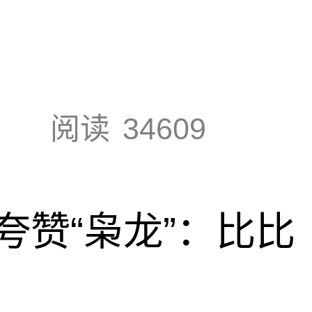
阅读
34609
夸赞“枭龙”：比比