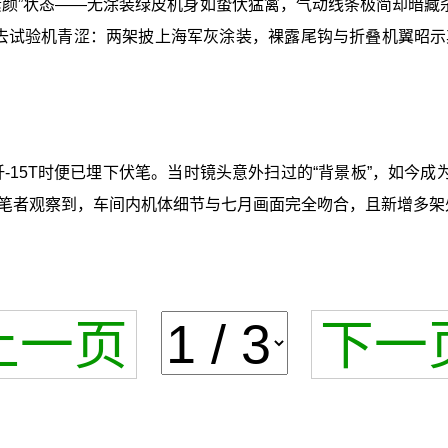
的“素颜”状态——无涂装绿皮机身如蛰伏猛禽，气动线条极简却暗
褪去试验机青涩：两架披上海军灰涂装，裸露尾钩与折叠机翼昭
-15T时便已埋下伏笔。当时镜头意外扫过的“背景板”，如今成
跃升。笔者观察到，车间内机体细节与七月画面完全吻合，且新增多
上一页
下一