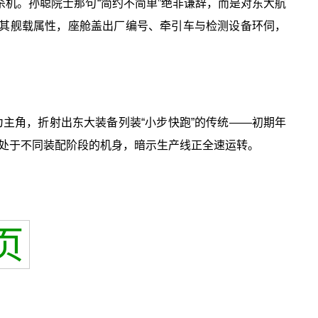
藏杀机。孙聪院士那句“简约不简单”绝非谦辞，而是对东大航
示其舰载属性，座舱盖出厂编号、牵引车与检测设备环伺，
为主角，折射出东大装备列装“小步快跑”的传统——初期年
架处于不同装配阶段的机身，暗示生产线正全速运转。
页