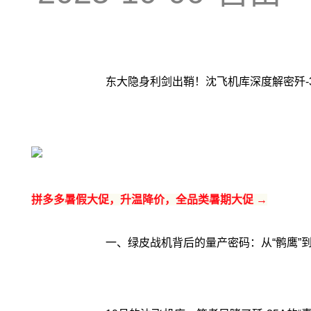
东大隐身利剑出鞘！沈飞机库深度解密歼-3
拼多多暑假大促，升温降价，全品类暑期大促 →
一、绿皮战机背后的量产密码：从“鹘鹰”到