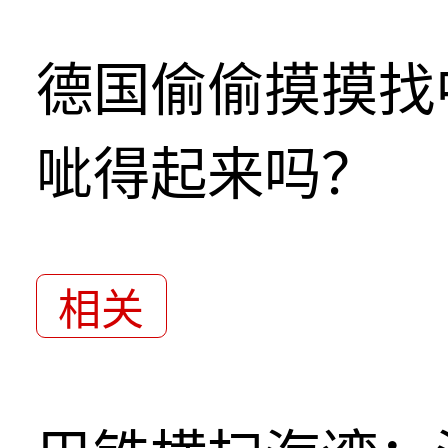
德国偷偷摸摸找
呲得起来吗？
相关