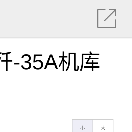
-35A机库
小
大