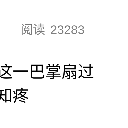
阅读
23283
这一巴掌扇过
知疼