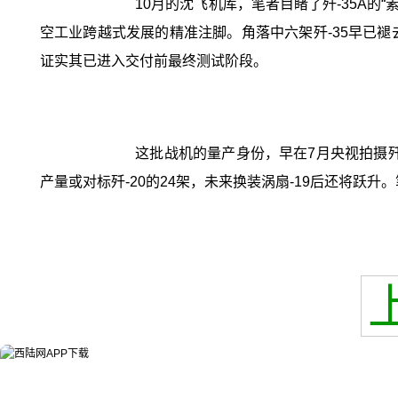
10月的沈飞机库，笔者目睹了歼-35A
空工业跨越式发展的精准注脚。角落中六架歼-35早已
证实其已进入交付前最终测试阶段。
这批战机的量产身份，早在7月央视拍摄歼
产量或对标歼-20的24架，未来换装涡扇-19后还将