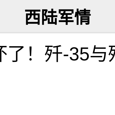
西陆军情
了！歼-35与歼