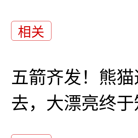
相关
五箭齐发！熊猫
去，大漂亮终于