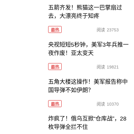
五箭齐发！熊猫这一巴掌扇过
去，大漂亮终于知疼
最热
阅读
23753
央视短短5秒钟，美军3年兵推一
夜作废！亚太变天
最热
阅读
19821
五角大楼这操作！美军报告称中
国导弹不如伊朗？
最热
阅读
10370
炸疯了！俄乌互掀“仓库战”，28
枚导弹全拦不住