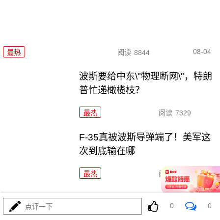
08-04
最热
阅读
8844
波斯要给中东\"物理断网\"，特朗
普忙递橄榄枝？
最热
阅读
7329
F-35真被波斯导弹端了！美军这
次到底输在哪
最热
阅读
7119
马、特和好，美中期选举这盘大棋，水有多深？
0
0
点评一下