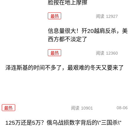
脸按在地上摩擦
最热
阅读
12927
信息量很大！歼20越肩反杀，美
西方都不淡定了
最热
阅读
12360
泽连斯基的时间不多了，最艰难的冬天又要来了
08-06
最热
阅读
10901
125万还是5万？俄乌战损数字背后的\"三国杀\"