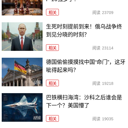
相关
阅读
23709
生死时刻提前到来！俄乌战争终
到见分晓的时刻？
相关
阅读
23114
德国偷偷摸摸找中国“命门”，这牙
呲得起来吗？
相关
阅读
19218
巴铁横扫海湾：沙科之后谁会是
下一个？美国懵了
相关
阅读
19035