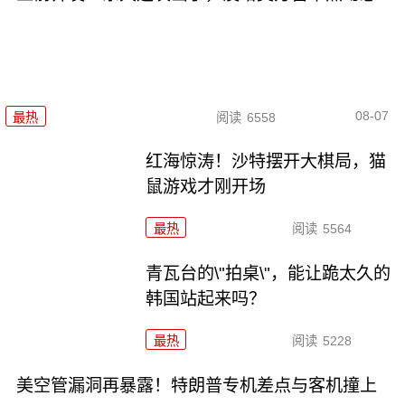
08-07
最热
阅读
6558
红海惊涛！沙特摆开大棋局，猫
鼠游戏才刚开场
最热
阅读
5564
青瓦台的\"拍桌\"，能让跪太久的
韩国站起来吗？
最热
阅读
5228
美空管漏洞再暴露！特朗普专机差点与客机撞上