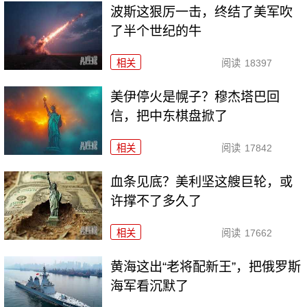
波斯这狠厉一击，终结了美军吹
了半个世纪的牛
相关
阅读
18397
美伊停火是幌子？穆杰塔巴回
信，把中东棋盘掀了
相关
阅读
17842
血条见底？美利坚这艘巨轮，或
许撑不了多久了
相关
阅读
17662
黄海这出“老将配新王”，把俄罗斯
海军看沉默了