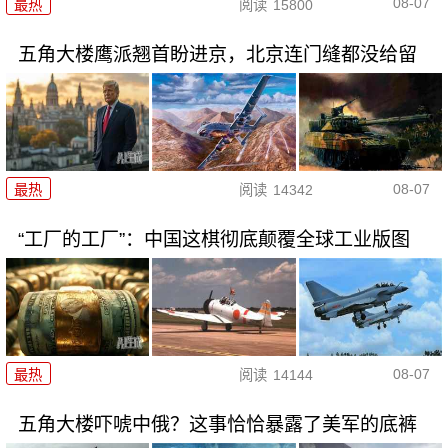
08-07
最热
阅读
15800
五角大楼鹰派翘首盼进京，北京连门缝都没给留
08-07
最热
阅读
14342
“工厂的工厂”：中国这棋彻底颠覆全球工业版图
08-07
最热
阅读
14144
五角大楼吓唬中俄？这事恰恰暴露了美军的底裤