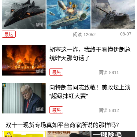
08-07
最热
阅读
12052
胡塞这一炸，我终于看懂伊朗总
统昨天那句话了
最热
阅读
8811
向特朗普同志致敬！美政坛上演
“超级抹红大赛”
最热
阅读
8812
双十一现货专场真如平台商家所说的那样吗？