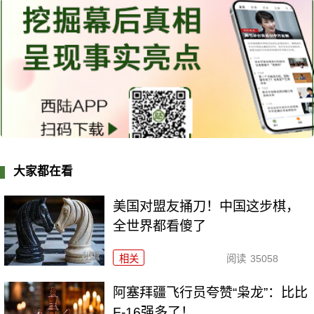
大家都在看
美国对盟友捅刀！中国这步棋，
全世界都看傻了
相关
阅读
35058
阿塞拜疆飞行员夸赞“枭龙”：比比
F-16强多了！