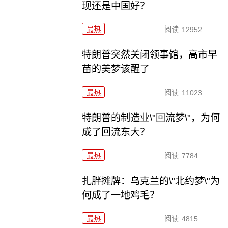
现还是中国好？
最热
阅读
12952
特朗普突然关闭领事馆，高市早
苗的美梦该醒了
最热
阅读
11023
特朗普的制造业\"回流梦\"，为何
成了回流东大？
最热
阅读
7784
扎胖摊牌：乌克兰的\"北约梦\"为
何成了一地鸡毛？
最热
阅读
4815