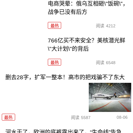
电商哭晕：俄乌互相砸\"饭碗\"，
战争已没有后方
最热
阅读
4212
766亿买不来安全？美核潜光鲜
\"大计划\"的背后
最热
阅读
6548
删去28字，扩军一整本！高市的把戏骗不了东大
08-06
最热
阅读
5587
河水干了，欧洲的底裤露出来了，“生命线”告急