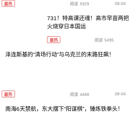
08-04
最热
阅读
5929
731！特高课还魂！高市早苗两把
火烧穿日本国运
最热
阅读
5495
泽连斯基的“清场行动”与乌克兰的末路狂飙！
08-04
最热
阅读
4468
南海6天禁航，东大摆下“阳谋棋”，锤炼铁拳头！