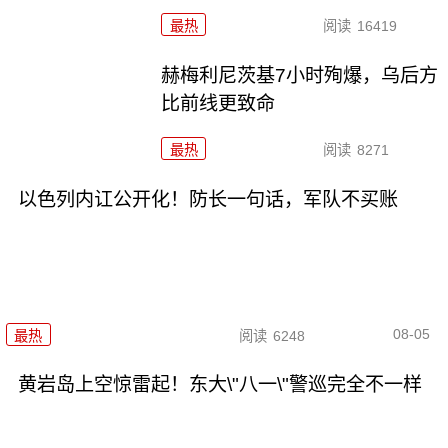
最热
阅读
16419
赫梅利尼茨基7小时殉爆，乌后方
比前线更致命
最热
阅读
8271
以色列内讧公开化！防长一句话，军队不买账
08-05
最热
阅读
6248
黄岩岛上空惊雷起！东大\"八一\"警巡完全不一样