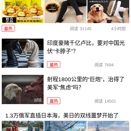
最热
阅读
31145
4小时前
印度豪赌千亿卢比，要对中国光
伏“卡脖子”？
最热
阅读
7694
射程1800公里的“巨炮”，治得了
美军“焦虑”吗？
最热
阅读
14501
1.3万俄军直插日本海，美日的双线噩梦开始了