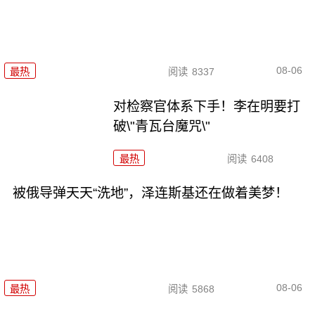
08-06
最热
阅读
8337
对检察官体系下手！李在明要打
破\"青瓦台魔咒\"
最热
阅读
6408
被俄导弹天天“洗地”，泽连斯基还在做着美梦！
08-06
最热
阅读
5868