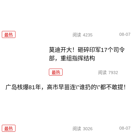
08-07
最热
阅读
4235
莫迪开大！砸碎印军17个司令
部，重组指挥结构
最热
阅读
7932
广岛核爆81年，高市早苗连\"谁扔的\"都不敢提！
08-07
最热
阅读
3026