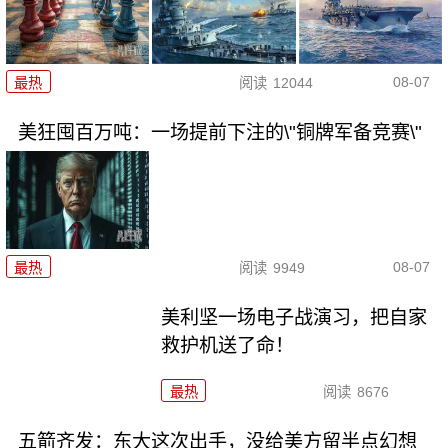
08-07
最热
阅读
12044
美狂囤百万吨：一场提前下注的\"铜牌军备竞赛\"
08-07
最热
阅读
9949
美利坚一场电子战演习，把自家
救护机送了命！
最热
阅读
8676
五箭齐发：东大这次出手，没给美方留半点幻想