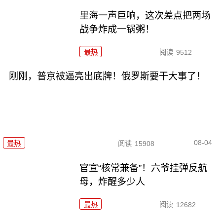
里海一声巨响，这次差点把两场
战争炸成一锅粥！
最热
阅读
9512
刚刚，普京被逼亮出底牌！俄罗斯要干大事了！
08-04
最热
阅读
15908
官宣“核常兼备”！六爷挂弹反航
母，炸醒多少人
最热
阅读
12682