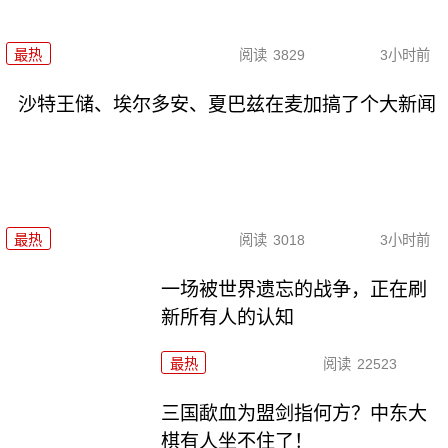
最热
阅读
3829
3小时前
沙特王储、埃尔多安、夏巴兹在麦加搞了个大新闻
最热
阅读
3018
3小时前
一场被世界遗忘的战争，正在刷
新所有人的认知
最热
阅读
22523
三国歃血为盟剑指何方？中东大
棋有人坐不住了！