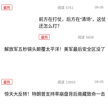
08-05
最热
阅读
6751
前方在打仗，后方在“清场”，这仗
还怎么打？
最热
阅读
5608
解放军五秒镜头颠覆太平洋！美军最后安全区没了
08-05
最热
阅读
13933
惊天大反转！特朗普支持率崩盘背后竟藏致命一击