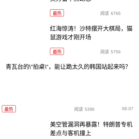
最热
阅读
6765
红海惊涛！沙特摆开大棋局，猫
鼠游戏才刚开场
最热
阅读
5756
青瓦台的\"拍桌\"，能让跪太久的韩国站起来吗？
08-07
最热
阅读
5396
美空管漏洞再暴露！特朗普专机
差点与客机撞上