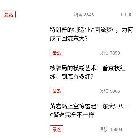
08-05
最热
阅读
8346
特朗普的制造业\"回流梦\"，为何
成了回流东大？
最热
阅读
7859
核牌局的模糊艺术：普京核红
线，到底有多红？
最热
阅读
5066
黄岩岛上空惊雷起！东大\"八一
\"警巡完全不一样
最热
阅读
15804