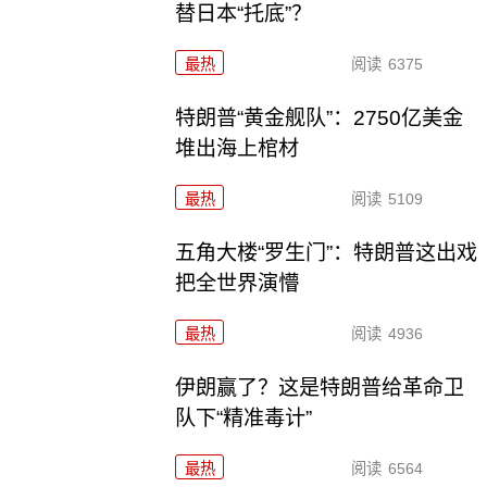
替日本“托底”？
最热
阅读
6375
特朗普“黄金舰队”：2750亿美金
堆出海上棺材
最热
阅读
5109
五角大楼“罗生门”：特朗普这出戏
把全世界演懵
最热
阅读
4936
伊朗赢了？这是特朗普给革命卫
队下“精准毒计”
最热
阅读
6564