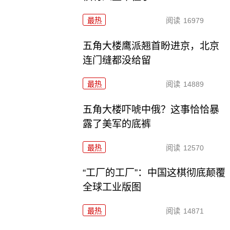
最热
阅读
16979
五角大楼鹰派翘首盼进京，北京
连门缝都没给留
最热
阅读
14889
五角大楼吓唬中俄？这事恰恰暴
露了美军的底裤
最热
阅读
12570
“工厂的工厂”：中国这棋彻底颠覆
全球工业版图
最热
阅读
14871