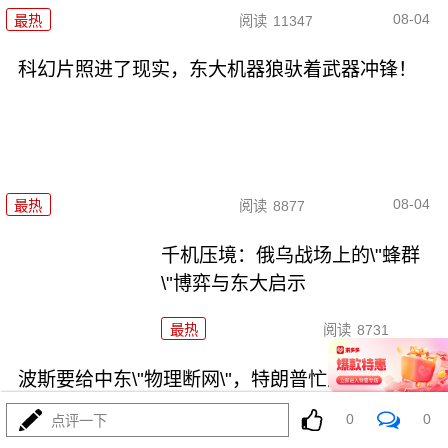
08-04
最热
阅读
11347
科幻片照进了现实，东大机器狼驮着武器冲锋！
08-04
最热
阅读
8877
千机压境：俄乌战场上的\"蜂群
\"博弈与东大启示
最热
阅读
8731
波斯要给中东\"物理断网\"，特朗普忙递橄榄枝？
0
0
点评一下