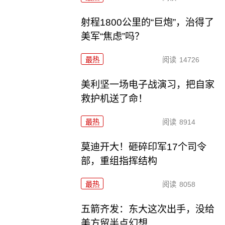
射程1800公里的“巨炮”，治得了
美军“焦虑”吗？
最热
阅读
14726
美利坚一场电子战演习，把自家
救护机送了命！
最热
阅读
8914
莫迪开大！砸碎印军17个司令
部，重组指挥结构
最热
阅读
8058
五箭齐发：东大这次出手，没给
美方留半点幻想