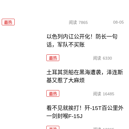
08-05
最热
阅读
7865
以色列内讧公开化！防长一句
话，军队不买账
最热
阅读
6330
土耳其货船在黑海遭袭，泽连斯
基又惹了大麻烦
最热
阅读
16485
看不见就挨打！歼-15T百公里外
一剑封喉F-15J