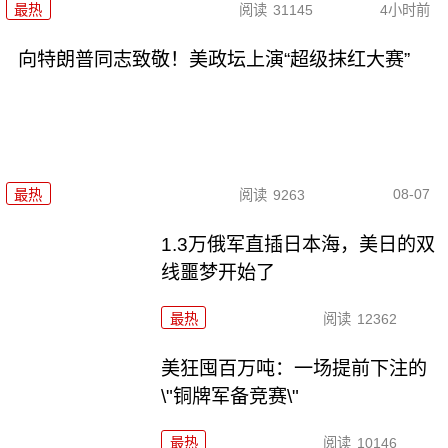
最热
阅读
31145
4小时前
向特朗普同志致敬！美政坛上演“超级抹红大赛”
08-07
最热
阅读
9263
1.3万俄军直插日本海，美日的双
线噩梦开始了
最热
阅读
12362
美狂囤百万吨：一场提前下注的
\"铜牌军备竞赛\"
最热
阅读
10146