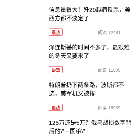
信息量很大！歼20越肩反杀，美
西方都不淡定了
最热
阅读
12481
泽连斯基的时间不多了，最艰难
的冬天又要来了
最热
阅读
11005
特朗普扔下两条路，波斯都不
选，美军机又被揍
最热
阅读
18069
125万还是5万？俄乌战损数字背
后的\"三国杀\"