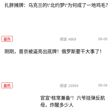
扎胖摊牌：乌克兰的\"北约梦\"为何成了一地鸡毛？
08-05
最热
阅读
4869
刚刚，普京被逼亮出底牌！俄罗斯要干大事了！
08-04
最热
阅读
15959
官宣“核常兼备”！六爷挂弹反航
母，炸醒多少人