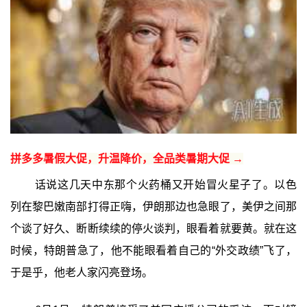
拼多多暑假大促，升温降价，全品类暑期大促 →
话说这几天中东那个火药桶又开始冒火星子了。以色
列在黎巴嫩南部打得正嗨，伊朗那边也急眼了，美伊之间那
个谈了好久、断断续续的停火谈判，眼看着就要黄。就在这
时候，特朗普急了，他不能眼看着自己的“外交政绩”飞了，
于是乎，他老人家闪亮登场。