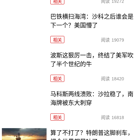
相关
阅读
19272
巴铁横扫海湾：沙科之后谁会是
下一个？美国懵了
相关
阅读
19079
波斯这狠厉一击，终结了美军吹
了半个世纪的牛
相关
阅读
18420
马科斯两线溃败：沙拉稳了，南
海牌被东大刺穿
相关
阅读
16818
算了不打了？特朗普这脚刹车，