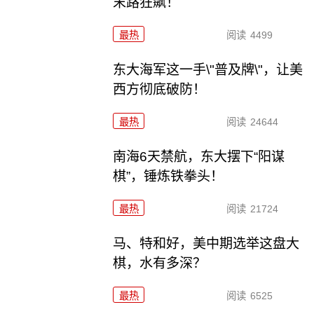
末路狂飙！
最热
阅读
4499
东大海军这一手\"普及牌\"，让美
西方彻底破防！
最热
阅读
24644
南海6天禁航，东大摆下“阳谋
棋”，锤炼铁拳头！
最热
阅读
21724
马、特和好，美中期选举这盘大
棋，水有多深？
最热
阅读
6525