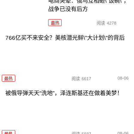
电商哭晕：俄乌互相砸\"饭碗\"，
战争已没有后方
最热
阅读
4278
766亿买不来安全？美核潜光鲜\"大计划\"的背后
08-06
最热
阅读
6617
被俄导弹天天“洗地”，泽连斯基还在做着美梦！
08-06
最热
阅读
5937