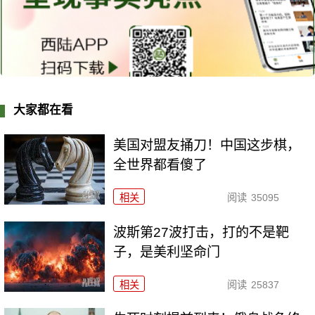
大家都在看
美国对盟友捅刀！中国这步棋，
全世界都看傻了
相关
阅读
35095
波斯第27波打击，打的不是靶
子，是美利坚命门
相关
阅读
25837