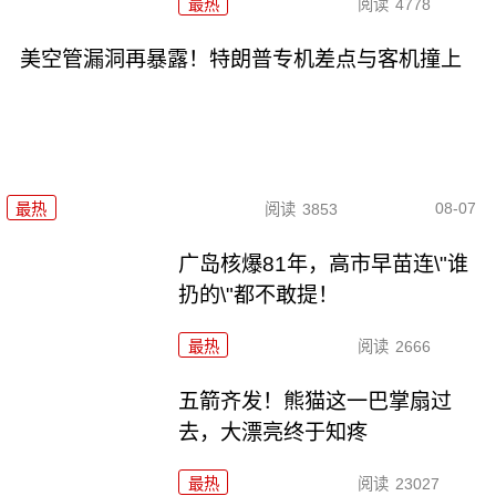
最热
阅读
4778
美空管漏洞再暴露！特朗普专机差点与客机撞上
08-07
最热
阅读
3853
广岛核爆81年，高市早苗连\"谁
扔的\"都不敢提！
最热
阅读
2666
五箭齐发！熊猫这一巴掌扇过
去，大漂亮终于知疼
最热
阅读
23027