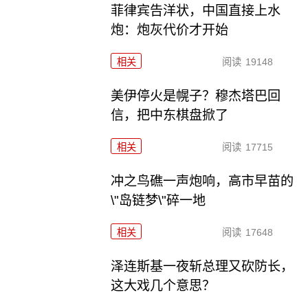
菲律宾告洋状，中国直接上水
炮：炮灰代价才开始
相关
阅读
19148
美伊停火是幌子？穆杰塔巴回
信，把中东棋盘掀了
相关
阅读
17715
冲之鸟礁一声炮响，高市早苗的
\"岛链梦\"碎一地
相关
阅读
17648
泽连斯基一夜斩总理又砍防长，
这大戏几个意思？