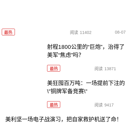
08-07
最热
阅读
11402
射程1800公里的“巨炮”，治得了
美军“焦虑”吗？
最热
阅读
13871
美狂囤百万吨：一场提前下注的
\"铜牌军备竞赛\"
最热
阅读
9417
美利坚一场电子战演习，把自家救护机送了命！