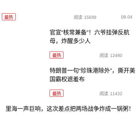
08-04
最热
阅读
15699
官宣“核常兼备”！六爷挂弹反航
母，炸醒多少人
最热
阅读
12480
特朗普一句“珍珠港除外”，撕开美
国霸权遮羞布
最热
阅读
11432
里海一声巨响，这次差点把两场战争炸成一锅粥！