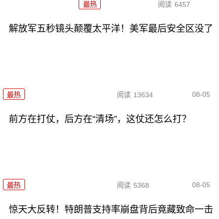
最热
阅读
6457
解放军五秒镜头颠覆太平洋！美军最后安全区没了
08-05
最热
阅读
13634
前方在打仗，后方在“清场”，这仗还怎么打？
08-05
最热
阅读
5368
惊天大反转！特朗普支持率崩盘背后竟藏致命一击