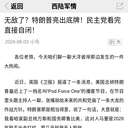
返回
西陆军情
无敌了？特朗普亮出底牌！民主党看完
直接自闭！
小
大
2026-06-03
小鸟
各位老铁，今天咱们聊一聊大洋彼岸那边发生的一件
大热闹。
近日，英国《卫报》报道了一条消息，美国总统特朗
普最近上了一档名叫“Pod Force One”的播客节目，在节目
里头跟主持人一聊，张嘴就给未来的共和党画了一条大龙的
作战方针。特朗普那是相当得意，说了一句话，大意就是：
我看咱家副总统万斯和国务卿鲁比奥，这对人马要是2028
年联手出去打仗，那几乎就是无人能敌。