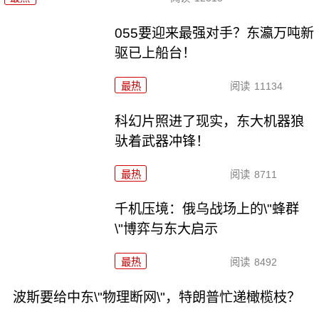
055要迎来最强对手？东瀛万吨新
驱已上船台！
最热
阅读
11134
科幻片照进了现实，东大机器狼
驮着武器冲锋！
最热
阅读
8711
千机压境：俄乌战场上的\"蜂群
\"博弈与东大启示
最热
阅读
8492
波斯要给中东\"物理断网\"，特朗普忙递橄榄枝？