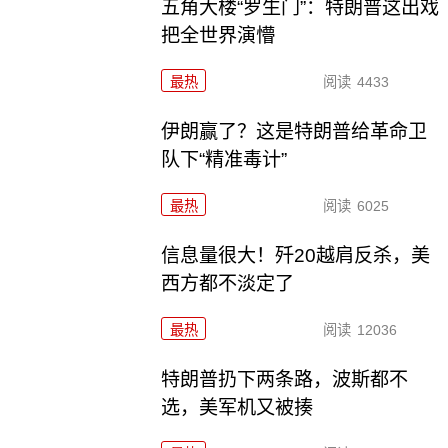
五角大楼“罗生门”：特朗普这出戏
把全世界演懵
最热
阅读
4433
伊朗赢了？这是特朗普给革命卫
队下“精准毒计”
最热
阅读
6025
信息量很大！歼20越肩反杀，美
西方都不淡定了
最热
阅读
12036
特朗普扔下两条路，波斯都不
选，美军机又被揍