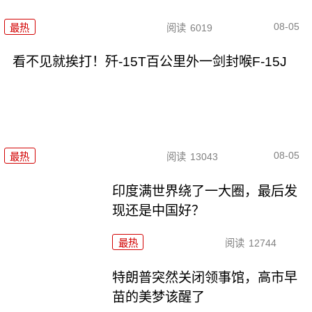
08-05
最热
阅读
6019
看不见就挨打！歼-15T百公里外一剑封喉F-15J
08-05
最热
阅读
13043
印度满世界绕了一大圈，最后发
现还是中国好？
最热
阅读
12744
特朗普突然关闭领事馆，高市早
苗的美梦该醒了