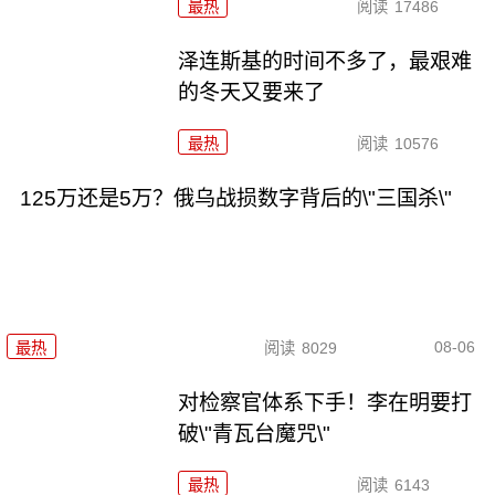
最热
阅读
17486
泽连斯基的时间不多了，最艰难
的冬天又要来了
最热
阅读
10576
125万还是5万？俄乌战损数字背后的\"三国杀\"
08-06
最热
阅读
8029
对检察官体系下手！李在明要打
破\"青瓦台魔咒\"
最热
阅读
6143