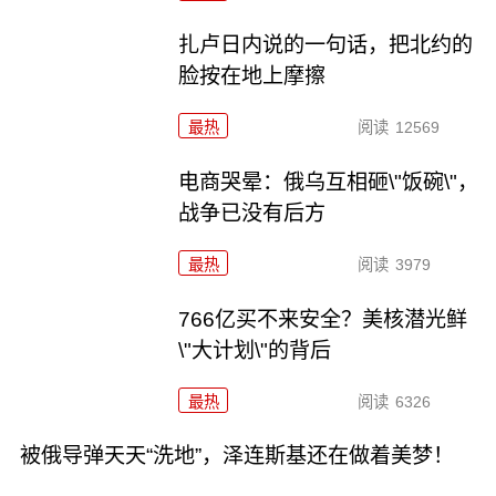
扎卢日内说的一句话，把北约的
脸按在地上摩擦
最热
阅读
12569
电商哭晕：俄乌互相砸\"饭碗\"，
战争已没有后方
最热
阅读
3979
766亿买不来安全？美核潜光鲜
\"大计划\"的背后
最热
阅读
6326
被俄导弹天天“洗地”，泽连斯基还在做着美梦！