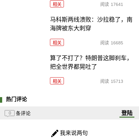
相关
阅读
17641
马科斯两线溃败：沙拉稳了，南
海牌被东大刺穿
相关
阅读
16685
算了不打了？特朗普这脚刹车，
把全世界都晃吐了
相关
阅读
15713
热门评论
登陆
0
条评论
我来说两句