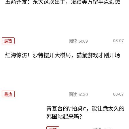
五箭齐发：东大这次出手，没给美方留半点幻想
08-07
最热
阅读
6069
红海惊涛！沙特摆开大棋局，猫鼠游戏才刚开场
08-07
最热
阅读
5130
青瓦台的\"拍桌\"，能让跪太久的
韩国站起来吗？