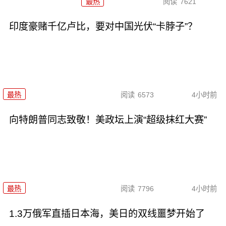
最热
阅读
7621
印度豪赌千亿卢比，要对中国光伏“卡脖子”？
最热
阅读
6573
4小时前
向特朗普同志致敬！美政坛上演“超级抹红大赛”
最热
阅读
7796
4小时前
1.3万俄军直插日本海，美日的双线噩梦开始了