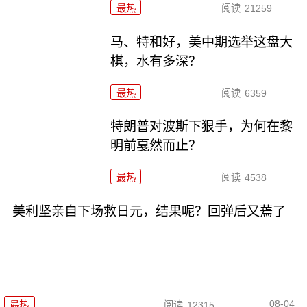
最热
阅读
21259
马、特和好，美中期选举这盘大
棋，水有多深？
最热
阅读
6359
特朗普对波斯下狠手，为何在黎
明前戛然而止？
最热
阅读
4538
美利坚亲自下场救日元，结果呢？回弹后又蔫了
08-04
最热
阅读
12315