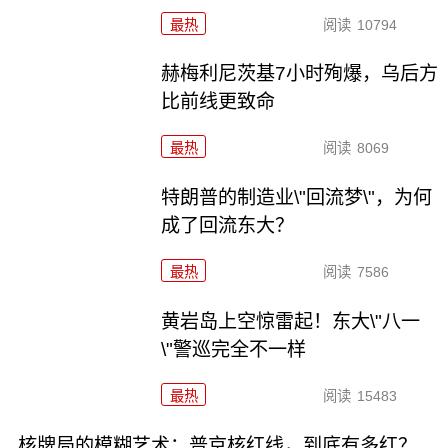
最热
阅读
10794
赫梅利尼茨基7小时殉爆，乌后方
比前线更致命
最热
阅读
8069
特朗普的制造业\"回流梦\"，为何
成了回流东大？
最热
阅读
7586
黄岩岛上空惊雷起！东大\"八一
\"警巡完全不一样
最热
阅读
15483
核牌局的模糊艺术：普京核红线，到底有多红？