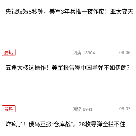
央视短短5秒钟，美军3年兵推一夜作废！亚太变天
08-06
最热
阅读
18904
五角大楼这操作！美军报告称中国导弹不如伊朗？
08-07
最热
阅读
9941
炸疯了！俄乌互掀“仓库战”，28枚导弹全拦不住