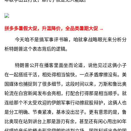
拼多多暑假大促，升温降价，全品类暑期大促 →
今天咱不是搞军事评书嘛，咱就拿战略眼光来分析分
析特朗普这个表态背后的逻辑。
特朗普公开在播客里面坐而论道，说他见过这俩小子
在一起搭班干活，相处得相当愉快，一点矛盾摩擦没有。美
国媒体也捕捉到了很多细节，这段时间以来，万斯和鲁比奥
轮流在白宫新闻发布会亮相，打配合打得那是相当顺手。就
连给那个不太受欢迎的伊朗军事行动擦屁股辩护，这俩人也
是分工明确、节奏紧凑，基本没出岔子。更有意思的是，鲁
比奥现在站到讲台上那是游刃有余，甚至还有闲心甩出90年
代嘻哈音乐的梗去形容伊朗的谈判立场。国防科班出身的国