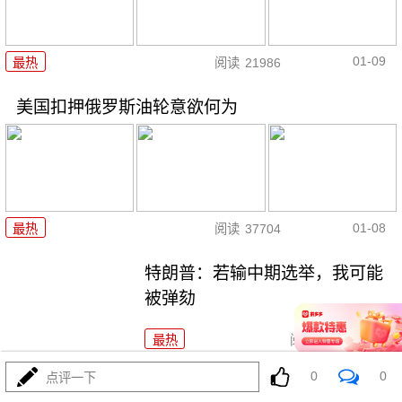
01-09
最热
阅读
21986
美国扣押俄罗斯油轮意欲何为
01-08
最热
阅读
37704
特朗普：若输中期选举，我可能
被弹劾
最热
阅读
19447
0
0
点评一下
寒潮来袭 欧洲多地交通受阻