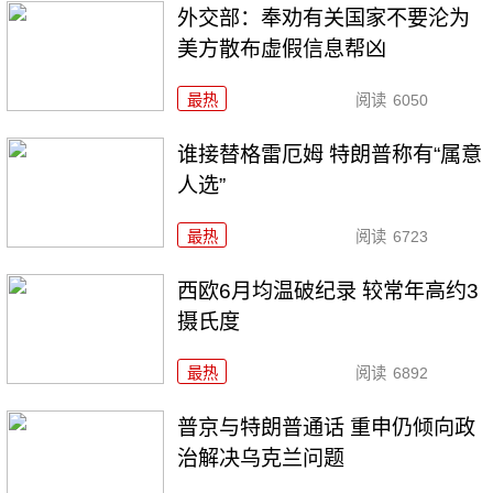
外交部：奉劝有关国家不要沦为
美方散布虚假信息帮凶
最热
阅读
6050
谁接替格雷厄姆 特朗普称有“属意
人选”
最热
阅读
6723
西欧6月均温破纪录 较常年高约3
摄氏度
最热
阅读
6892
普京与特朗普通话 重申仍倾向政
治解决乌克兰问题