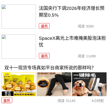
法国央行下调2026年经济增长预
期至0.5%
最热
阅读
9280
SpaceX高光上市难掩美股泡沫担
忧
最热
阅读
11498
双十一现货专场真如平台商家所说的那样吗？
最热
阅读
31145
4小时前