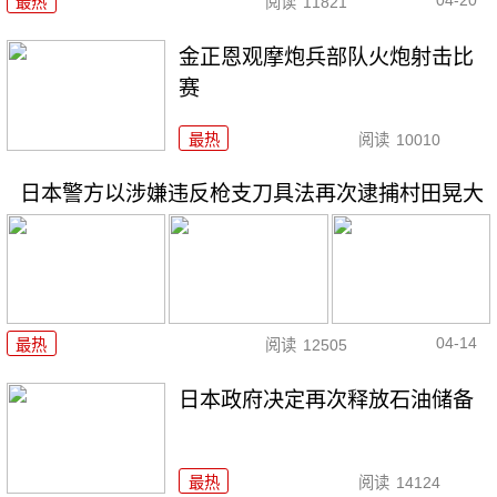
04-20
最热
阅读
11821
金正恩观摩炮兵部队火炮射击比
赛
最热
阅读
10010
日本警方以涉嫌违反枪支刀具法再次逮捕村田晃大
04-14
最热
阅读
12505
日本政府决定再次释放石油储备
最热
阅读
14124