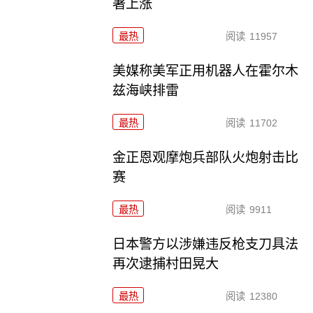
著上涨
最热
阅读
11957
美媒称美军正用机器人在霍尔木
兹海峡排雷
最热
阅读
11702
金正恩观摩炮兵部队火炮射击比
赛
最热
阅读
9911
日本警方以涉嫌违反枪支刀具法
再次逮捕村田晃大
最热
阅读
12380