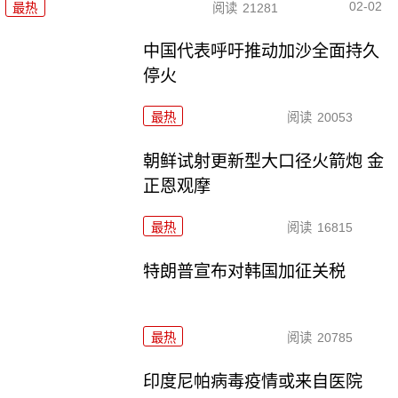
02-02
最热
阅读
21281
中国代表呼吁推动加沙全面持久
停火
最热
阅读
20053
朝鲜试射更新型大口径火箭炮 金
正恩观摩
最热
阅读
16815
特朗普宣布对韩国加征关税
最热
阅读
20785
印度尼帕病毒疫情或来自医院