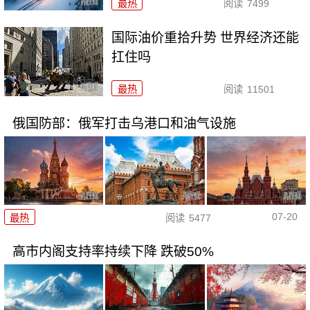
最热
阅读
7499
国际油价重拾升势 世界经济还能
扛住吗
最热
阅读
11501
俄国防部：俄军打击乌港口和油气设施
07-20
最热
阅读
5477
高市内阁支持率持续下降 跌破50%