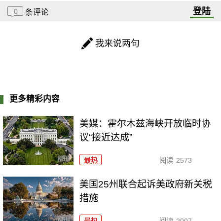
登陆
0
条评论
我来说两句
更多精彩内容
美媒：霍尔木兹海峡开放临时协
议“接近达成”
最热
阅读
2573
美国25州联合起诉美政府新关税
措施