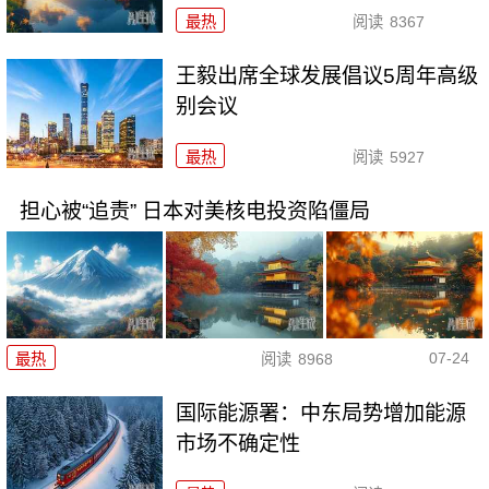
最热
阅读
8367
王毅出席全球发展倡议5周年高级
别会议
最热
阅读
5927
担心被“追责” 日本对美核电投资陷僵局
07-24
最热
阅读
8968
国际能源署：中东局势增加能源
市场不确定性