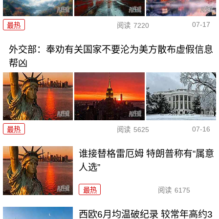
07-17
最热
阅读
7220
外交部：奉劝有关国家不要沦为美方散布虚假信息
帮凶
07-16
最热
阅读
5625
谁接替格雷厄姆 特朗普称有“属意
人选”
最热
阅读
6175
西欧6月均温破纪录 较常年高约3