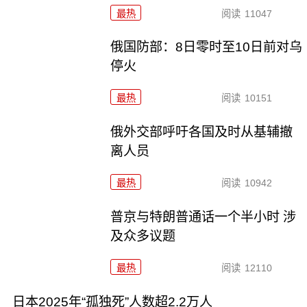
最热
阅读
11047
俄国防部：8日零时至10日前对乌
停火
最热
阅读
10151
俄外交部呼吁各国及时从基辅撤
离人员
最热
阅读
10942
普京与特朗普通话一个半小时 涉
及众多议题
最热
阅读
12110
日本2025年“孤独死”人数超2.2万人