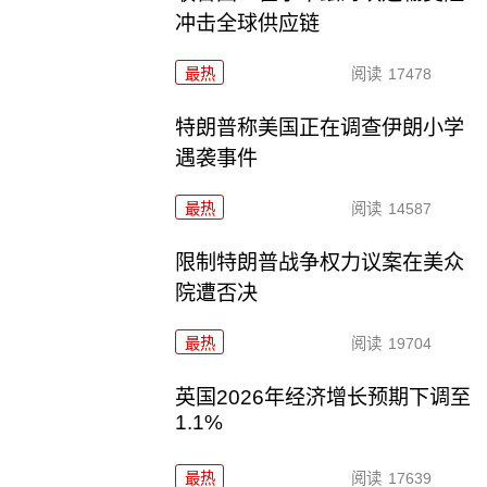
冲击全球供应链
最热
阅读
17478
特朗普称美国正在调查伊朗小学
遇袭事件
最热
阅读
14587
限制特朗普战争权力议案在美众
院遭否决
最热
阅读
19704
英国2026年经济增长预期下调至
1.1%
最热
阅读
17639