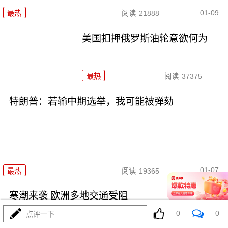
01-09
最热
阅读
21888
美国扣押俄罗斯油轮意欲何为
最热
阅读
37375
特朗普：若输中期选举，我可能被弹劾
01-07
最热
阅读
19365
寒潮来袭 欧洲多地交通受阻
0
0
点评一下