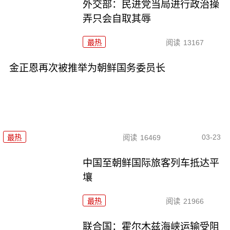
外交部：民进党当局进行政治操
弄只会自取其辱
最热
阅读
13167
金正恩再次被推举为朝鲜国务委员长
03-23
最热
阅读
16469
中国至朝鲜国际旅客列车抵达平
壤
最热
阅读
21966
联合国：霍尔木兹海峡运输受阻