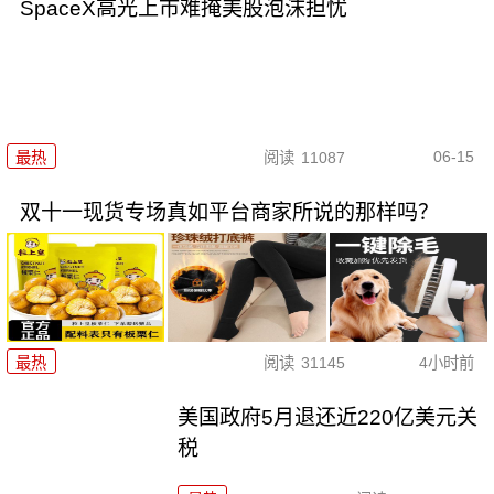
SpaceX高光上市难掩美股泡沫担忧
06-15
最热
阅读
11087
双十一现货专场真如平台商家所说的那样吗？
最热
阅读
31145
4小时前
美国政府5月退还近220亿美元关
税