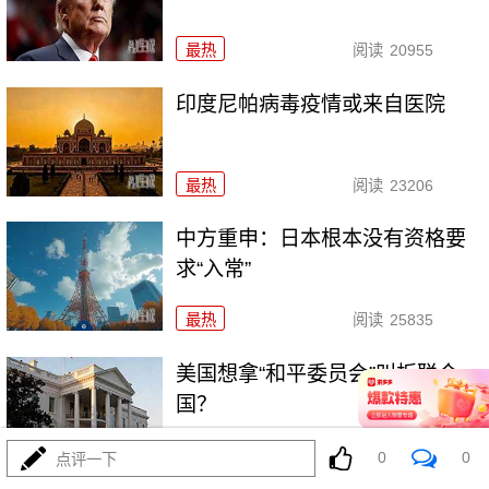
最热
阅读
20955
印度尼帕病毒疫情或来自医院
最热
阅读
23206
中方重申：日本根本没有资格要
求“入常”
最热
阅读
25835
美国想拿“和平委员会”叫板联合
国？
最热
阅读
32477
0
0
点评一下