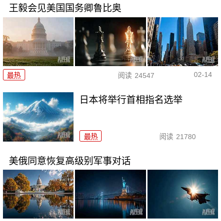
王毅会见美国国务卿鲁比奥
02-14
最热
阅读
24547
日本将举行首相指名选举
最热
阅读
21780
美俄同意恢复高级别军事对话