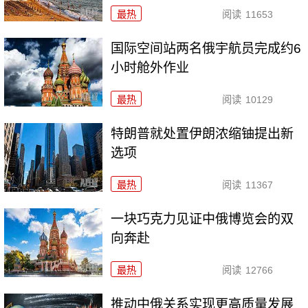
最热
阅读
11653
国际空间站两名俄宇航员完成约6
小时舱外作业
最热
阅读
10129
特朗普就处置伊朗浓缩铀提出新
选项
最热
阅读
11367
一块巧克力见证中俄博览会的双
向奔赴
最热
阅读
12766
推动中俄关系实现更高质量发展