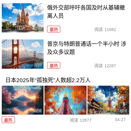
俄外交部呼吁各国及时从基辅撤
离人员
最热
阅读
11082
普京与特朗普通话一个半小时 涉
及众多议题
最热
阅读
12287
日本2025年“孤独死”人数超2.2万人
04-27
最热
阅读
12877