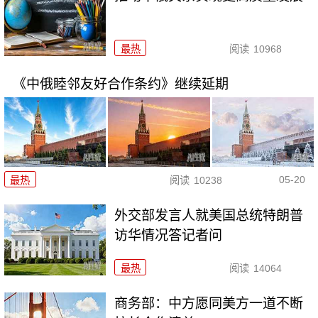
最热
阅读
10968
《中俄睦邻友好合作条约》继续延期
05-20
最热
阅读
10238
外交部发言人就美国总统特朗普
访华情况答记者问
最热
阅读
14064
商务部：中方愿同美方一道不断