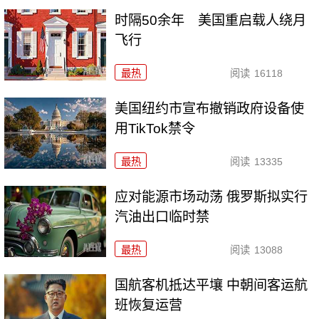
时隔50余年 美国重启载人绕月
飞行
最热
阅读
16118
美国纽约市宣布撤销政府设备使
用TikTok禁令
最热
阅读
13335
应对能源市场动荡 俄罗斯拟实行
汽油出口临时禁
最热
阅读
13088
国航客机抵达平壤 中朝间客运航
班恢复运营