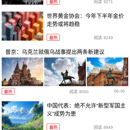
最热
阅读
9271
世界黄金协会：今年下半年金价
走势或将趋稳
最热
阅读
8249
普京：乌克兰就俄乌战事提出两条新建议
06-30
最热
阅读
8050
中国代表：绝不允许“新型军国主
义”成势为患
最热
阅读
8949