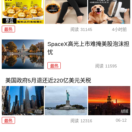
最热
阅读
31145
4小时前
SpaceX高光上市难掩美股泡沫担
忧
最热
阅读
11595
美国政府5月退还近220亿美元关税
06-12
最热
阅读
12316