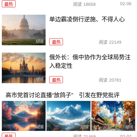
02-06
最热
阅读
18658
单边霸凌倒行逆施、不得人心
最热
阅读
22149
俄外长：俄中协作为全球局势注
入稳定性
最热
阅读
20781
高市党首讨论直播“放鸽子” 引发在野党批评
02-02
最热
阅读
21469