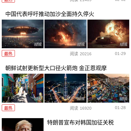
中国代表呼吁推动加沙全面持久停火
01-29
最热
阅读
20216
朝鲜试射更新型大口径火箭炮 金正恩观摩
01-28
最热
阅读
16920
特朗普宣布对韩国加征关税