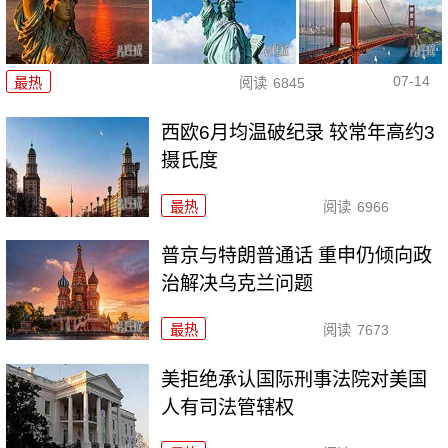
07-14
最热
阅读
6845
西欧6月均温破纪录 较常年高约3
摄氏度
最热
阅读
6966
普京与特朗普通话 重申仍倾向政
治解决乌克兰问题
最热
阅读
7673
美拒绝承认国际刑事法院对美国
人有司法管辖权