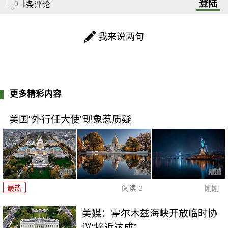
登陆
0
条评论
我来说两句
更多精彩内容
美国“外行任大使”现象惹质疑
最热
阅读
2
刚刚
美媒：霍尔木兹海峡开放临时协
议“接近达成”