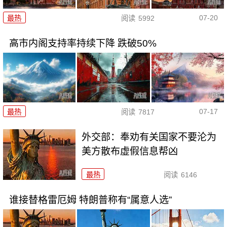
07-20
最热
阅读
5992
高市内阁支持率持续下降 跌破50%
07-17
最热
阅读
7817
外交部：奉劝有关国家不要沦为
美方散布虚假信息帮凶
最热
阅读
6146
谁接替格雷厄姆 特朗普称有“属意人选”