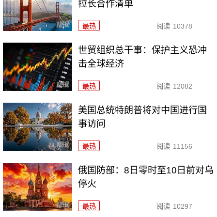
拉长合作清单
最热
阅读
10378
世贸组织总干事：保护主义恐冲
击全球经济
最热
阅读
12082
美国总统特朗普将对中国进行国
事访问
最热
阅读
11156
俄国防部：8日零时至10日前对乌
停火
最热
阅读
10297