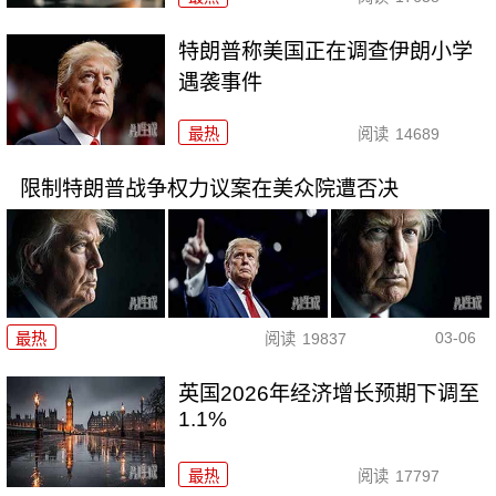
特朗普称美国正在调查伊朗小学
遇袭事件
最热
阅读
14689
限制特朗普战争权力议案在美众院遭否决
03-06
最热
阅读
19837
英国2026年经济增长预期下调至
1.1%
最热
阅读
17797