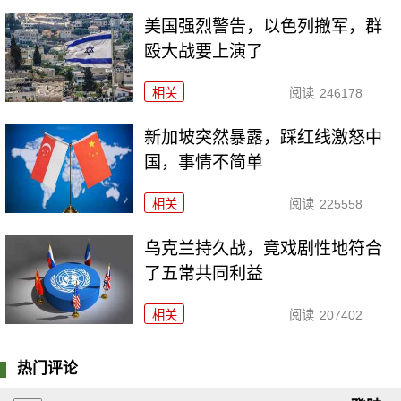
美国强烈警告，以色列撤军，群
殴大战要上演了
相关
阅读
246178
新加坡突然暴露，踩红线激怒中
国，事情不简单
相关
阅读
225558
乌克兰持久战，竟戏剧性地符合
了五常共同利益
相关
阅读
207402
热门评论