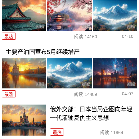
04-10
最热
阅读
14160
主要产油国宣布5月继续增产
04-07
最热
阅读
14489
俄外交部：日本当局企图向年轻
一代灌输复仇主义思想
最热
阅读
11864