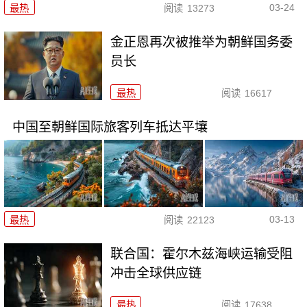
03-24
最热
阅读
13273
金正恩再次被推举为朝鲜国务委
员长
最热
阅读
16617
中国至朝鲜国际旅客列车抵达平壤
03-13
最热
阅读
22123
联合国：霍尔木兹海峡运输受阻
冲击全球供应链
最热
阅读
17638