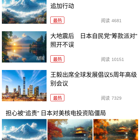
追加行动
最热
阅读
4681
大地震后 日本自民党“筹款派对”
照开不误
最热
阅读
10151
王毅出席全球发展倡议5周年高级
别会议
最热
阅读
7329
担心被“追责” 日本对美核电投资陷僵局