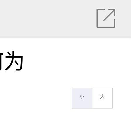
何为
小
大