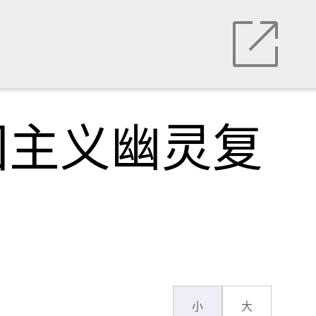
国主义幽灵复
小
大