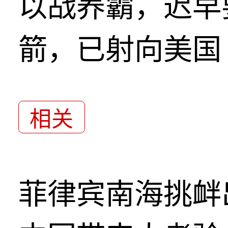
以战养霸，迟早
箭，已射向美国
相关
菲律宾南海挑衅