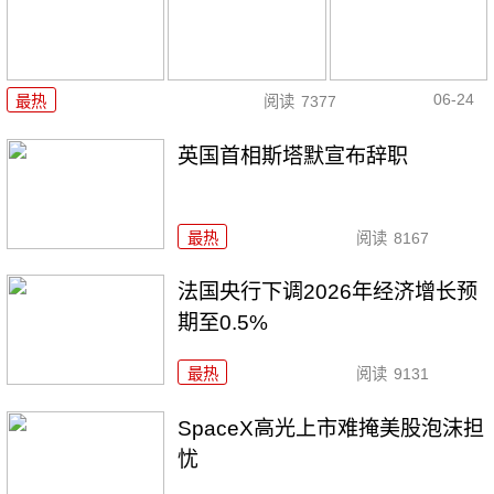
06-24
最热
阅读
7377
英国首相斯塔默宣布辞职
最热
阅读
8167
法国央行下调2026年经济增长预
期至0.5%
最热
阅读
9131
SpaceX高光上市难掩美股泡沫担
忧