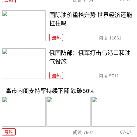
最热
阅读
7794
国际油价重拾升势 世界经济还能
扛住吗
最热
阅读
11861
俄国防部：俄军打击乌港口和油
气设施
最热
阅读
5711
高市内阁支持率持续下降 跌破50%
07-17
最热
阅读
7507