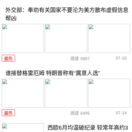
外交部：奉劝有关国家不要沦为美方散布虚假信息
帮凶
07-16
最热
阅读
5857
谁接替格雷厄姆 特朗普称有“属意人选”
07-14
最热
阅读
6495
西欧6月均温破纪录 较常年高约3