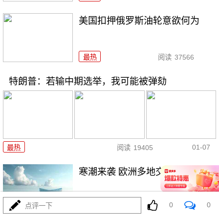
美国扣押俄罗斯油轮意欲何为
最热
阅读
37566
特朗普：若输中期选举，我可能被弹劾
01-07
最热
阅读
19405
寒潮来袭 欧洲多地交通受阻
0
0
点评一下
最热
阅读
26587