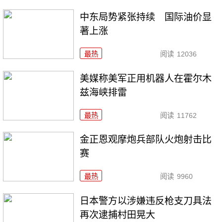
中东局势紧张持续 国际油价显
著上涨
最热
阅读
12036
美媒称美军正用机器人在霍尔木
兹海峡排雷
最热
阅读
11762
金正恩观摩炮兵部队火炮射击比
赛
最热
阅读
9960
日本警方以涉嫌违反枪支刀具法
再次逮捕村田晃大