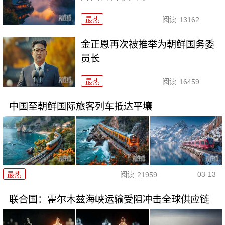
最热
阅读
13162
金正恩再次被推举为朝鲜国务委
员长
最热
阅读
16459
中国至朝鲜国际旅客列车抵达平壤
03-13
最热
阅读
21959
联合国：霍尔木兹海峡运输受阻冲击全球供应链