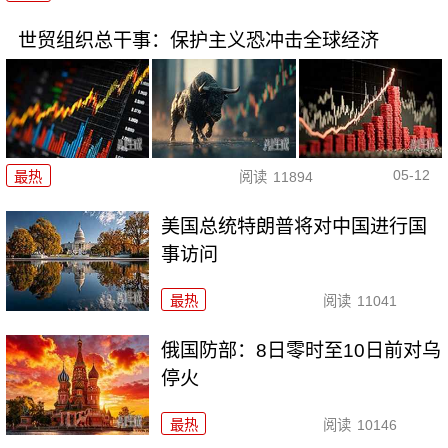
世贸组织总干事：保护主义恐冲击全球经济
05-12
最热
阅读
11894
美国总统特朗普将对中国进行国
事访问
最热
阅读
11041
俄国防部：8日零时至10日前对乌
停火
最热
阅读
10146