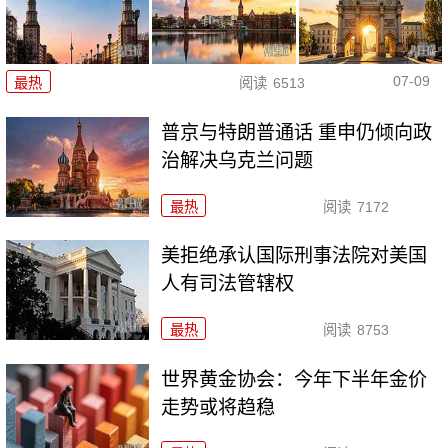
07-09
最热
阅读
6513
普京与特朗普通话 重申仍倾向政
治解决乌克兰问题
最热
阅读
7172
美拒绝承认国际刑事法院对美国
人有司法管辖权
最热
阅读
8753
世界黄金协会：今年下半年金价
走势或将趋稳