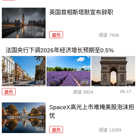
英国首相斯塔默宣布辞职
最热
阅读
7938
法国央行下调2026年经济增长预期至0.5%
06-17
最热
阅读
8924
SpaceX高光上市难掩美股泡沫担
忧
最热
阅读
11059