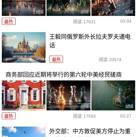
03-04
最热
阅读
17631
王毅同俄罗斯外长拉夫罗夫通电
话
最热
阅读
20574
商务部回应近期将举行的第六轮中美经贸磋商
02-27
最热
阅读
17593
外交部：中方敦促美方停止为重