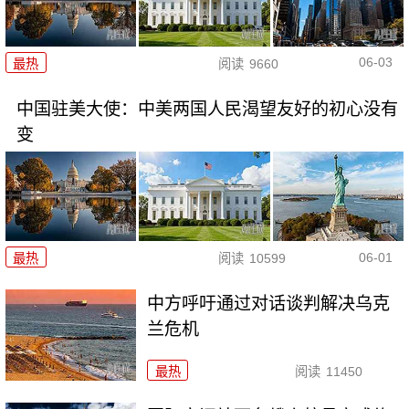
06-03
最热
阅读
9660
中国驻美大使：中美两国人民渴望友好的初心没有
变
06-01
最热
阅读
10599
中方呼吁通过对话谈判解决乌克
兰危机
最热
阅读
11450