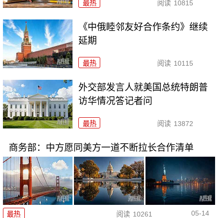
最热
阅读
10815
《中俄睦邻友好合作条约》继续
延期
最热
阅读
10115
外交部发言人就美国总统特朗普
访华情况答记者问
最热
阅读
13872
商务部：中方愿同美方一道不断拉长合作清单
05-14
最热
阅读
10261