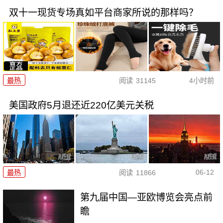
双十一现货专场真如平台商家所说的那样吗？
最热
阅读
31145
4小时前
美国政府5月退还近220亿美元关税
06-12
最热
阅读
11866
第九届中国—亚欧博览会亮点前
瞻