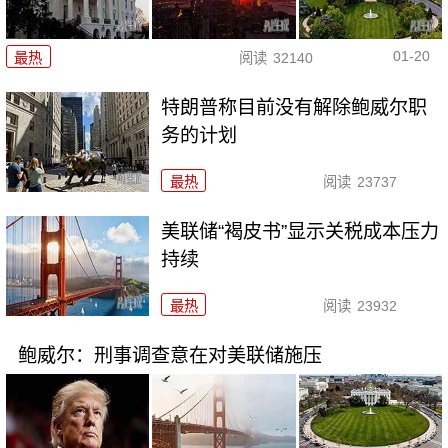
01-20
最热
阅读
32140
特朗普称目前没有解除鲍威尔职
务的计划
最热
阅读
23737
美联储“褐皮书”显示关税成本压力
持续
最热
阅读
23932
鲍威尔：刑事调查意在对美联储施压