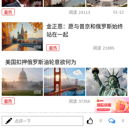
01-12
最热
阅读
24113
金正恩：愿与普京和俄罗斯始终
站在一起
最热
阅读
21885
美国扣押俄罗斯油轮意欲何为
01-08
最热
阅读
37356
特朗普：若输中期选举，我可能被弹劾
0
0
点评一下