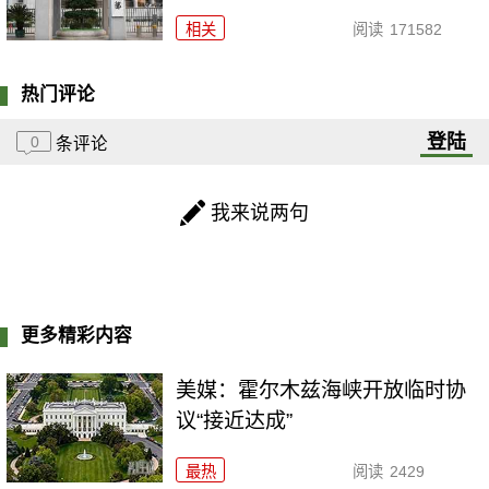
相关
阅读
171582
热门评论
登陆
0
条评论
我来说两句
更多精彩内容
美媒：霍尔木兹海峡开放临时协
议“接近达成”
最热
阅读
2429