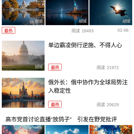
02-06
最热
阅读
18483
单边霸凌倒行逆施、不得人心
最热
阅读
21972
俄外长：俄中协作为全球局势注
入稳定性
最热
阅读
20629
高市党首讨论直播“放鸽子” 引发在野党批评