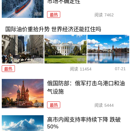
市场不确定性
最热
阅读
7462
国际油价重拾升势 世界经济还能扛住吗
07-21
最热
阅读
11454
俄国防部：俄军打击乌港口和油
气设施
最热
阅读
5444
高市内阁支持率持续下降 跌破
50%