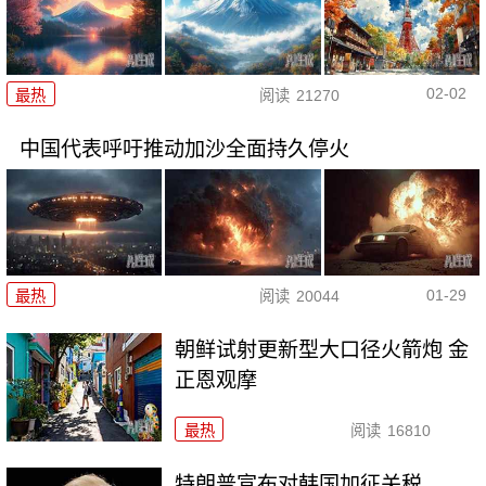
02-02
最热
阅读
21270
中国代表呼吁推动加沙全面持久停火
01-29
最热
阅读
20044
朝鲜试射更新型大口径火箭炮 金
正恩观摩
最热
阅读
16810
特朗普宣布对韩国加征关税