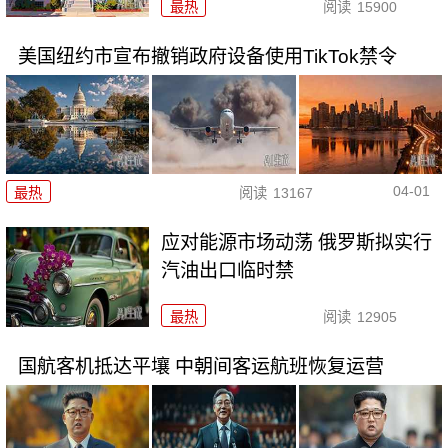
最热
阅读
15900
美国纽约市宣布撤销政府设备使用TikTok禁令
04-01
最热
阅读
13167
应对能源市场动荡 俄罗斯拟实行
汽油出口临时禁
最热
阅读
12905
国航客机抵达平壤 中朝间客运航班恢复运营