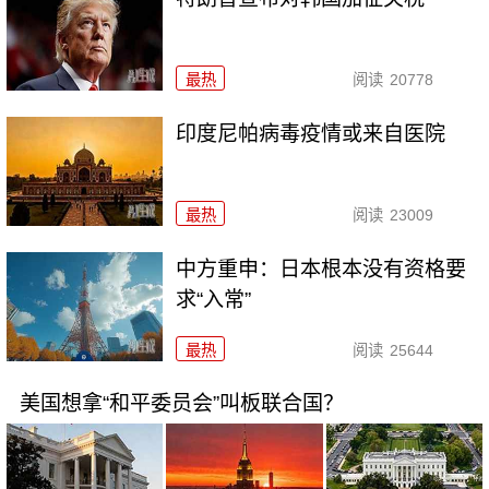
最热
阅读
20778
印度尼帕病毒疫情或来自医院
最热
阅读
23009
中方重申：日本根本没有资格要
求“入常”
最热
阅读
25644
美国想拿“和平委员会”叫板联合国？