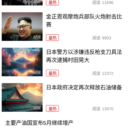
最热
阅读
11696
金正恩观摩炮兵部队火炮射击比
赛
最热
阅读
9903
日本警方以涉嫌违反枪支刀具法
再次逮捕村田晃大
最热
阅读
12372
日本政府决定再次释放石油储备
最热
阅读
13970
主要产油国宣布5月继续增产