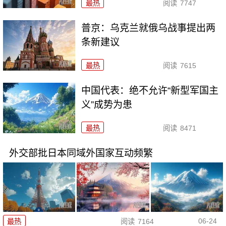
最热
阅读
7747
普京：乌克兰就俄乌战事提出两
条新建议
最热
阅读
7615
中国代表：绝不允许“新型军国主
义”成势为患
最热
阅读
8471
外交部批日本同域外国家互动频繁
06-24
最热
阅读
7164