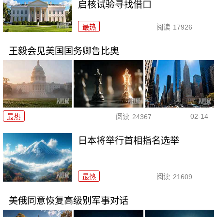
启核试验寻找借口
最热
阅读
17926
王毅会见美国国务卿鲁比奥
02-14
最热
阅读
24367
日本将举行首相指名选举
最热
阅读
21609
美俄同意恢复高级别军事对话