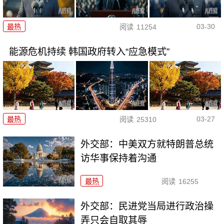
03-30
最热
阅读
11254
能源危机持续 韩国政府转入“应急模式”
03-27
最热
阅读
25310
外交部：中美双方就特朗普总统
访华事保持着沟通
最热
阅读
16255
外交部：民进党当局进行政治操
弄只会自取其辱