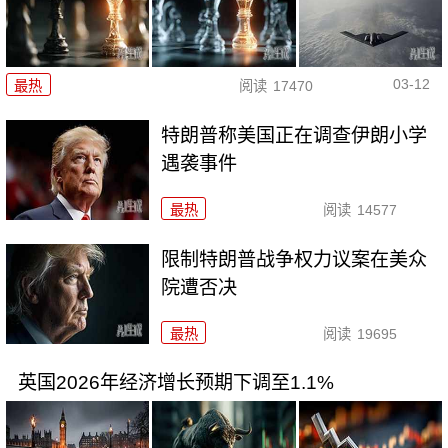
03-12
最热
阅读
17470
特朗普称美国正在调查伊朗小学
遇袭事件
最热
阅读
14577
限制特朗普战争权力议案在美众
院遭否决
最热
阅读
19695
英国2026年经济增长预期下调至1.1%