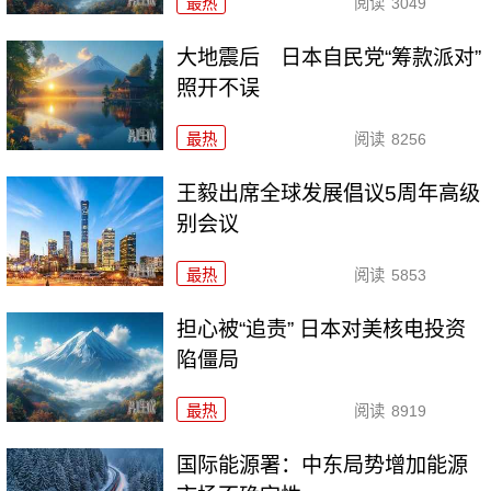
最热
阅读
3049
大地震后 日本自民党“筹款派对”
照开不误
最热
阅读
8256
王毅出席全球发展倡议5周年高级
别会议
最热
阅读
5853
担心被“追责” 日本对美核电投资
陷僵局
最热
阅读
8919
国际能源署：中东局势增加能源