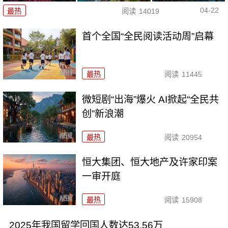
04-22
最热
阅读
14019
首个全国“全民阅读活动周”启幕
最热
阅读
11445
微短剧“出海”爆火 AI掀起“全民共
创”新浪潮
最热
阅读
20954
恒大集团、恒大地产及许家印案
一审开庭
最热
阅读
15908
2025年我国留学回国人数达53.56万