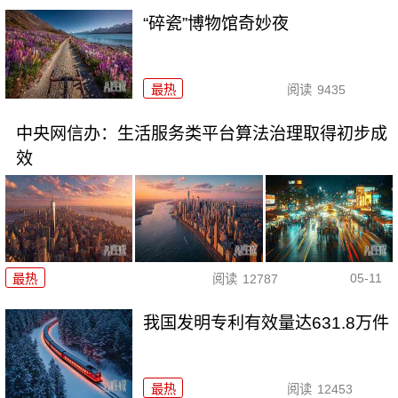
“碎瓷”博物馆奇妙夜
最热
阅读
9435
中央网信办：生活服务类平台算法治理取得初步成
效
05-11
最热
阅读
12787
我国发明专利有效量达631.8万件
最热
阅读
12453