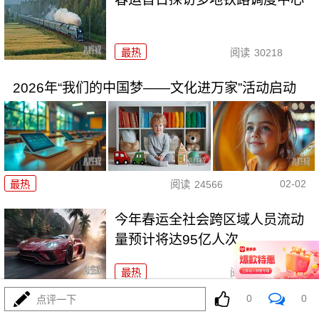
最热
阅读
30218
2026年“我们的中国梦——文化进万家”活动启动
02-02
最热
阅读
24566
今年春运全社会跨区域人员流动
量预计将达95亿人次
最热
阅读
24206
0
0
点评一下
两部门：全面推行急难事项“小额