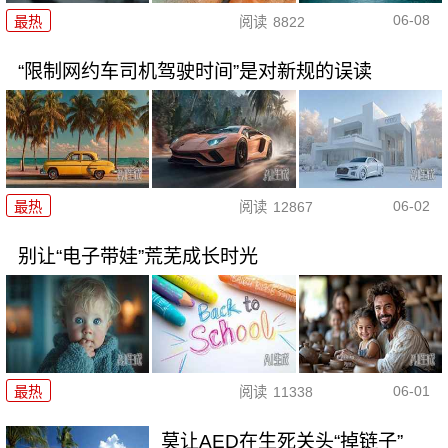
06-08
最热
阅读
8822
“限制网约车司机驾驶时间”是对新规的误读
06-02
最热
阅读
12867
别让“电子带娃”荒芜成长时光
06-01
最热
阅读
11338
莫让AED在生死关头“掉链子”