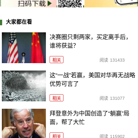
大家都在看
决赛圈只剩两家，买定离手后，
谁将获益？
相关
阅读
131433
这“一战”若赢，美国对华再无战略
优势可言了
相关
阅读
131077
拜登意外为中国创造了“躺赢”局
面，帮了大忙
相关
阅读
115902