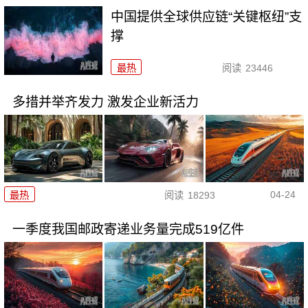
中国提供全球供应链“关键枢纽”支
撑
最热
阅读
23446
多措并举齐发力 激发企业新活力
04-24
最热
阅读
18293
一季度我国邮政寄递业务量完成519亿件