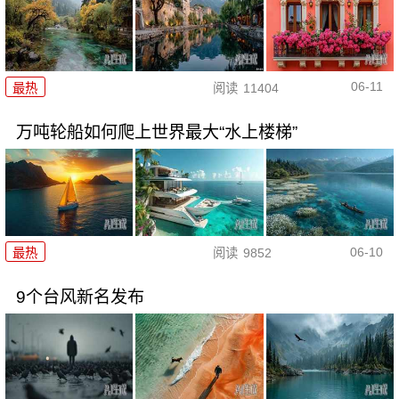
06-11
最热
阅读
11404
万吨轮船如何爬上世界最大“水上楼梯”
06-10
最热
阅读
9852
9个台风新名发布