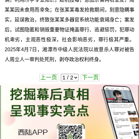
某某因未食用而幸免；在张某某毒发抢救期间，刻意隐瞒事
实，延误救治，终致张某某多器官系统功能衰竭身亡；案发
后，试图隐匿和销毁重要物证掩盖罪行、逃避惩罚，犯罪动
机卑劣，主观恶性极深，社会影响恶劣，罪行极其严重。
2025年4月7日，湘潭市中级人民法院以故意杀人罪对被告
人周立人一审判处死刑，剥夺政治权利终身。
上一页
下一页