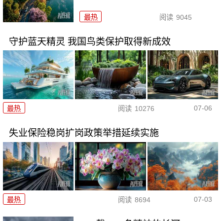
最热
阅读
9045
守护蓝天精灵 我国鸟类保护取得新成效
07-06
最热
阅读
10276
失业保险稳岗扩岗政策举措延续实施
07-03
最热
阅读
8694