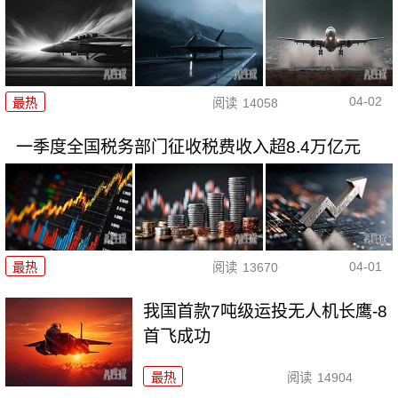
04-02
最热
阅读
14058
一季度全国税务部门征收税费收入超8.4万亿元
04-01
最热
阅读
13670
我国首款7吨级运投无人机长鹰-8
首飞成功
最热
阅读
14904