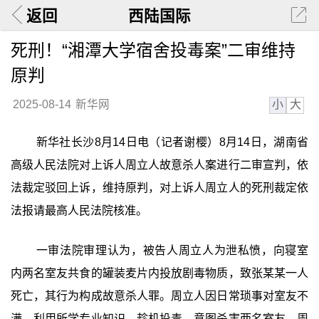
返回
西陆国际
死刑！“湘潭大学宿舍投毒案”二审维持
原判
小
大
2025-08-14
新华网
新华社长沙8月14日电（记者谢樱）8月14日，湖南省
高级人民法院对上诉人周立人故意杀人案进行二审宣判，依
法裁定驳回上诉，维持原判，对上诉人周立人的死刑裁定依
法报请最高人民法院核准。
一审法院审理认为，被告人周立人为泄私愤，向寝室
内两名室友共食的罐装麦片内投放剧毒物质，致张某某一人
死亡，其行为构成故意杀人罪。周立人因日常琐事对室友不
满，利用所学专业知识，趁机投毒，意图杀害两名室友，周