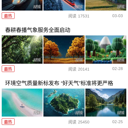
03-03
最热
阅读
17531
春耕春播气象服务全面启动
02-28
最热
阅读
20141
环境空气质量新标发布 “好天气”标准将更严格
02-25
最热
阅读
25450