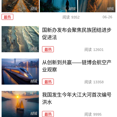
06-26
最热
阅读
9352
国新办发布会聚焦民族团结进步
促进法
最热
阅读
12601
从创新到共赢——链博会航空产
业观察
最热
阅读
13358
我国发生今年大江大河首次编号
洪水
最热
阅读
9995