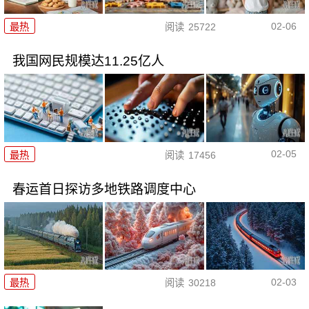
02-06
最热
阅读
25722
我国网民规模达11.25亿人
02-05
最热
阅读
17456
春运首日探访多地铁路调度中心
02-03
最热
阅读
30218