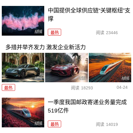
中国提供全球供应链“关键枢纽”支
撑
最热
阅读
23446
多措并举齐发力 激发企业新活力
04-24
最热
阅读
18293
一季度我国邮政寄递业务量完成
519亿件
最热
阅读
14019