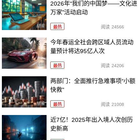
2026年“我们的中国梦——文化进
万家”活动启动
最热
阅读
24566
今年春运全社会跨区域人员流动
量预计将达95亿人次
最热
阅读
24206
两部门：全面推行急难事项“小额
快救”
最热
阅读
21008
近7亿！2025年出入境人次创历
史新高