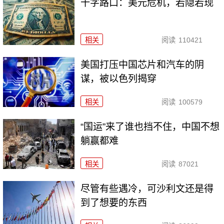
十字路口：美元危机，若隐若现
相关
阅读
110421
美国打压中国芯片和汽车的阴
谋，被以色列揭穿
相关
阅读
100579
“国运”来了谁也挡不住，中国不想
躺赢都难
相关
阅读
87021
尽管有些遇冷，可沙利文还是得
到了想要的东西