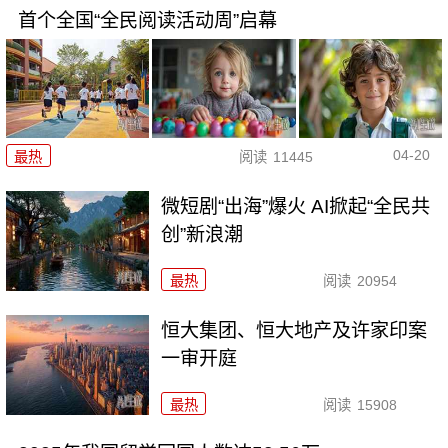
首个全国“全民阅读活动周”启幕
04-20
最热
阅读
11445
微短剧“出海”爆火 AI掀起“全民共
创”新浪潮
最热
阅读
20954
恒大集团、恒大地产及许家印案
一审开庭
最热
阅读
15908