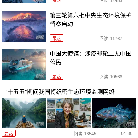
最热
阅读
12453
第三轮第六批中央生态环境保护
督察启动
最热
阅读
11767
中国大使馆：涉疫邮轮上无中国
公民
最热
阅读
10566
“十五五”期间我国将织密生态环境监测网络
04-30
最热
阅读
16545