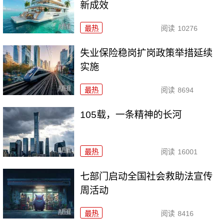
新成效
最热
阅读
10276
失业保险稳岗扩岗政策举措延续
实施
最热
阅读
8694
105载，一条精神的长河
最热
阅读
16001
七部门启动全国社会救助法宣传
周活动
最热
阅读
8416