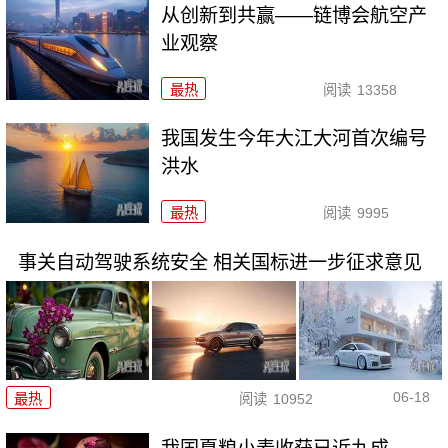
从创新到共赢——链博会航空产
业观察
最热
阅读
13358
我国发生今年大江大河首次编号
洪水
最热
阅读
9995
事关自动驾驶系统安全 相关国标进一步征求意见
06-18
最热
阅读
10952