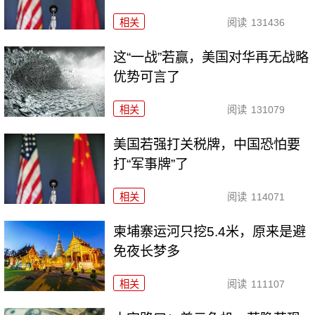
相关
阅读
131436
这“一战”若赢，美国对华再无战略
优势可言了
相关
阅读
131079
美国若强打关税牌，中国恐怕要
打“军事牌”了
相关
阅读
114071
柬埔寨运河只挖5.4米，原来是避
免夜长梦多
相关
阅读
111107