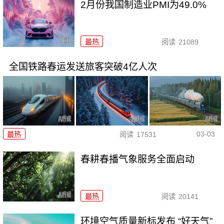
2月份我国制造业PMI为49.0%
最热
阅读
21089
全国铁路春运发送旅客突破4亿人次
03-03
最热
阅读
17531
春耕春播气象服务全面启动
最热
阅读
20141
环境空气质量新标发布 “好天气”