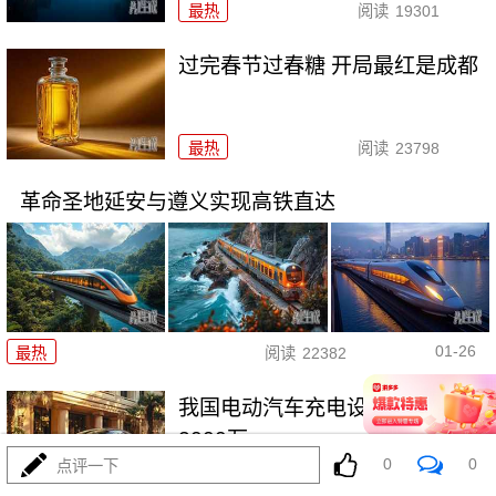
最热
阅读
19301
过完春节过春糖 开局最红是成都
最热
阅读
23798
革命圣地延安与遵义实现高铁直达
01-26
最热
阅读
22382
我国电动汽车充电设施数量突破
2000万
0
0
点评一下
最热
阅读
21332