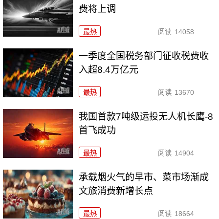
费将上调
最热
阅读
14058
一季度全国税务部门征收税费收
入超8.4万亿元
最热
阅读
13670
我国首款7吨级运投无人机长鹰-8
首飞成功
最热
阅读
14904
承载烟火气的早市、菜市场渐成
文旅消费新增长点
最热
阅读
18664