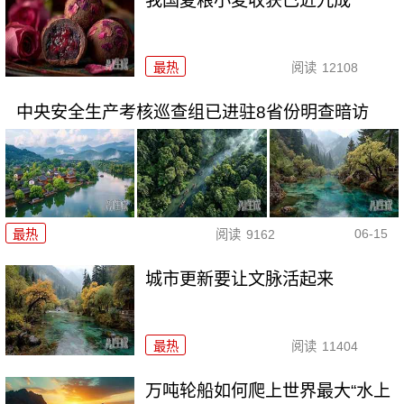
我国夏粮小麦收获已近九成
最热
阅读
12108
中央安全生产考核巡查组已进驻8省份明查暗访
06-15
最热
阅读
9162
城市更新要让文脉活起来
最热
阅读
11404
万吨轮船如何爬上世界最大“水上