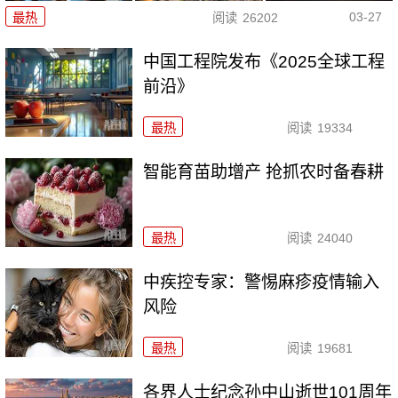
03-27
最热
阅读
26202
中国工程院发布《2025全球工程
前沿》
最热
阅读
19334
智能育苗助增产 抢抓农时备春耕
最热
阅读
24040
中疾控专家：警惕麻疹疫情输入
风险
最热
阅读
19681
各界人士纪念孙中山逝世101周年