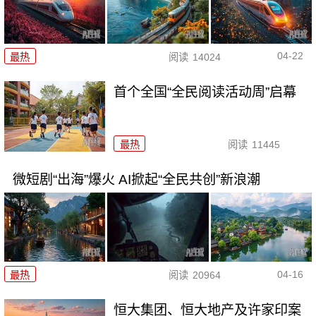
04-22
最热
阅读
14024
首个全国“全民阅读活动周”启幕
最热
阅读
11445
微短剧“出海”爆火 AI掀起“全民共创”新浪潮
04-16
最热
阅读
20964
恒大集团、恒大地产及许家印案