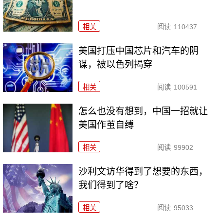
相关
阅读
110437
美国打压中国芯片和汽车的阴
谋，被以色列揭穿
相关
阅读
100591
怎么也没有想到，中国一招就让
美国作茧自缚
相关
阅读
99902
沙利文访华得到了想要的东西，
我们得到了啥？
相关
阅读
95033