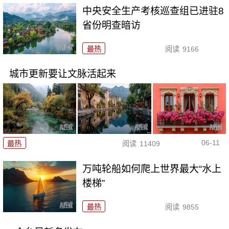
中央安全生产考核巡查组已进驻8
省份明查暗访
最热
阅读
9166
城市更新要让文脉活起来
06-11
最热
阅读
11409
万吨轮船如何爬上世界最大“水上
楼梯”
最热
阅读
9855