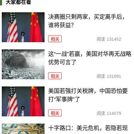
大家都在看
决赛圈只剩两家，买定离手后，
谁将获益？
相关
阅读
131452
这“一战”若赢，美国对华再无战略
优势可言了
相关
阅读
131091
美国若强打关税牌，中国恐怕要
打“军事牌”了
相关
阅读
114079
十字路口：美元危机，若隐若现