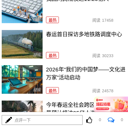
最热
阅读
17458
春运首日探访多地铁路调度中心
最热
阅读
30233
2026年“我们的中国梦——文化进
万家”活动启动
最热
阅读
24578
今年春运全社会跨区域人员流动
量预计将达95亿人次
0
0
点评一下
最热
阅读
24217