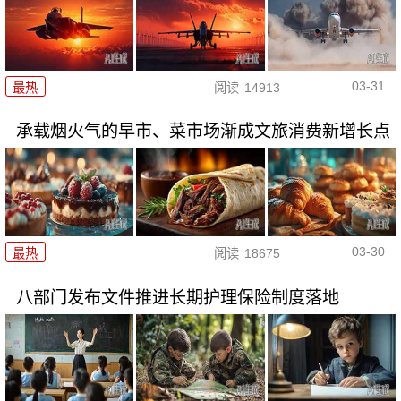
03-31
最热
阅读
14913
承载烟火气的早市、菜市场渐成文旅消费新增长点
03-30
最热
阅读
18675
八部门发布文件推进长期护理保险制度落地