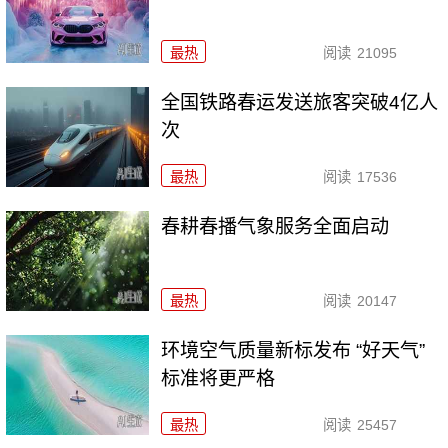
最热
阅读
21095
全国铁路春运发送旅客突破4亿人
次
最热
阅读
17536
春耕春播气象服务全面启动
最热
阅读
20147
环境空气质量新标发布 “好天气”
标准将更严格
最热
阅读
25457