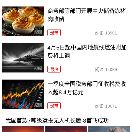
商务部等部门开展中央储备冻猪
肉收储
最热
阅读
13961
4月5日起中国内地航线燃油附加
费将上调
最热
阅读
14059
一季度全国税务部门征收税费收
入超8.4万亿元
最热
阅读
13671
我国首款7吨级运投无人机长鹰-8首飞成功