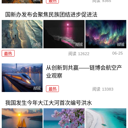
最热
阅读
9365
国新办发布会聚焦民族团结进步促进法
06-25
最热
阅读
12622
从创新到共赢——链博会航空产
业观察
最热
阅读
13383
我国发生今年大江大河首次编号洪水