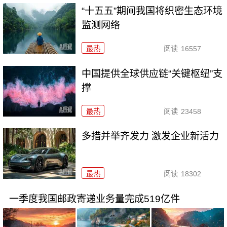
“十五五”期间我国将织密生态环境
监测网络
最热
阅读
16557
中国提供全球供应链“关键枢纽”支
撑
最热
阅读
23458
多措并举齐发力 激发企业新活力
最热
阅读
18302
一季度我国邮政寄递业务量完成519亿件