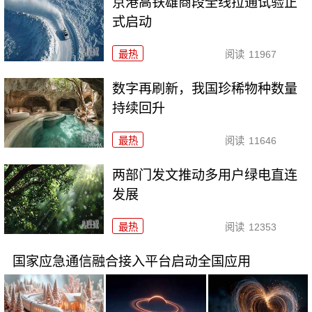
京港高铁雄商段全线拉通试验正
式启动
最热
阅读
11967
数字再刷新，我国珍稀物种数量
持续回升
最热
阅读
11646
两部门发文推动多用户绿电直连
发展
最热
阅读
12353
国家应急通信融合接入平台启动全国应用