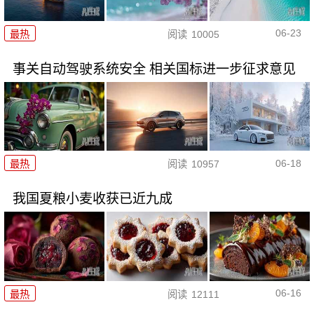
06-23
最热
阅读
10005
事关自动驾驶系统安全 相关国标进一步征求意见
06-18
最热
阅读
10957
我国夏粮小麦收获已近九成
06-16
最热
阅读
12111