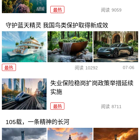
最热
阅读
9059
守护蓝天精灵 我国鸟类保护取得新成效
07-06
最热
阅读
10292
失业保险稳岗扩岗政策举措延续
实施
最热
阅读
8711
105载，一条精神的长河