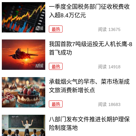
一季度全国税务部门征收税费收
入超8.4万亿元
最热
阅读
13675
我国首款7吨级运投无人机长鹰-8
首飞成功
最热
阅读
14918
承载烟火气的早市、菜市场渐成
文旅消费新增长点
最热
阅读
18683
八部门发布文件推进长期护理保
险制度落地