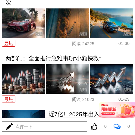
次
01-30
最热
阅读
24225
两部门：全面推行急难事项“小额快救”
01-29
最热
阅读
21023
近7亿！2025年出入境人次创历
史新高
0
0
点评一下