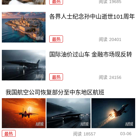
最热
阅读
19685
各界人士纪念孙中山逝世101周年
最热
阅读
20401
国际油价过山车 金融市场现反转
最热
阅读
24156
我国航空公司恢复部分至中东地区航班
03-06
最热
阅读
18557