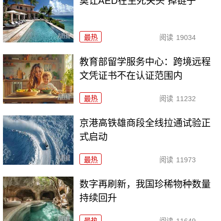
莫让AED在生死关头“掉链子”
最热
阅读
19034
教育部留学服务中心：跨境远程
文凭证书不在认证范围内
最热
阅读
11232
京港高铁雄商段全线拉通试验正
式启动
最热
阅读
11973
数字再刷新，我国珍稀物种数量
持续回升
最热
阅读
11649