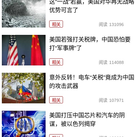
这“一战”若赢，美国对华再无战略
优势可言了
相关
阅读
131096
美国若强打关税牌，中国恐怕要
打“军事牌”了
相关
阅读
114088
意外反转！电车“关税”竟成为中国
的攻击武器
相关
阅读
107971
美国打压中国芯片和汽车的阴
谋，被以色列揭穿