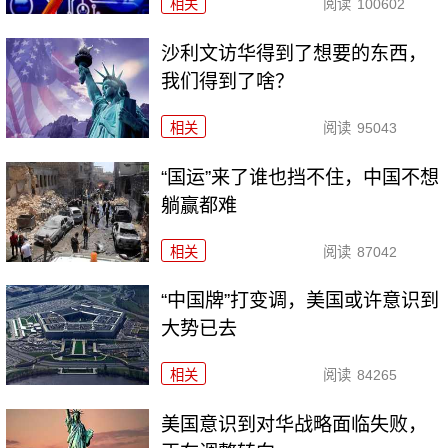
相关
阅读
100602
沙利文访华得到了想要的东西，
我们得到了啥？
相关
阅读
95043
“国运”来了谁也挡不住，中国不想
躺赢都难
相关
阅读
87042
“中国牌”打变调，美国或许意识到
大势已去
相关
阅读
84265
美国意识到对华战略面临失败，