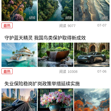
07-07
最热
阅读
9077
守护蓝天精灵 我国鸟类保护取得新成效
07-06
最热
阅读
10308
失业保险稳岗扩岗政策举措延续实施