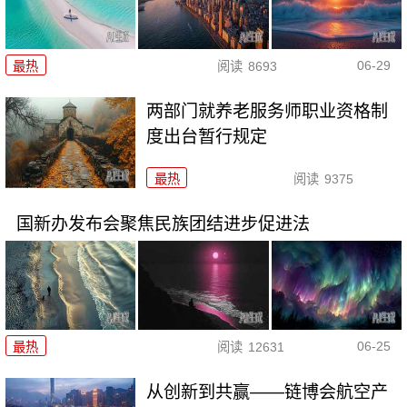
06-29
最热
阅读
8693
两部门就养老服务师职业资格制
度出台暂行规定
最热
阅读
9375
国新办发布会聚焦民族团结进步促进法
06-25
最热
阅读
12631
从创新到共赢——链博会航空产