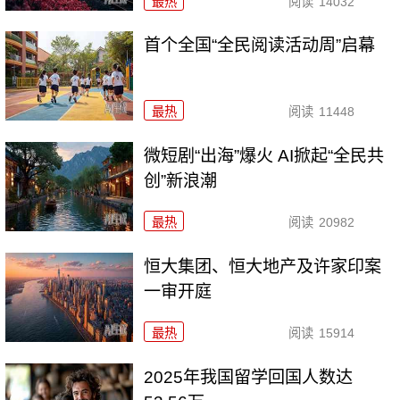
最热
阅读
14032
首个全国“全民阅读活动周”启幕
最热
阅读
11448
微短剧“出海”爆火 AI掀起“全民共
创”新浪潮
最热
阅读
20982
恒大集团、恒大地产及许家印案
一审开庭
最热
阅读
15914
2025年我国留学回国人数达