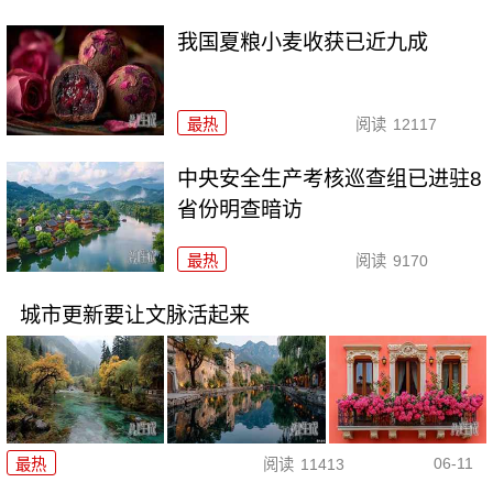
我国夏粮小麦收获已近九成
最热
阅读
12117
中央安全生产考核巡查组已进驻8
省份明查暗访
最热
阅读
9170
城市更新要让文脉活起来
06-11
最热
阅读
11413