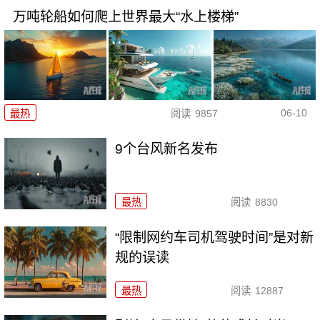
万吨轮船如何爬上世界最大“水上楼梯”
06-10
最热
阅读
9857
9个台风新名发布
最热
阅读
8830
“限制网约车司机驾驶时间”是对新
规的误读
最热
阅读
12887