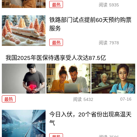
最热
阅读
5935
铁路部门试点提前60天预约购票
服务
最热
阅读
7978
我国2025年医保待遇享受人次达87.5亿
07-16
最热
阅读
5432
今日入伏，20个省份出现高温天
气