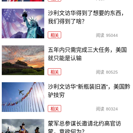
沙利文访华得到了想要的东西，
我们得到了啥？
相关
阅读
95044
五年内只需完成三大任务，美国
就只能是认输
相关
阅读
80525
沙利文访华“新瓶装旧酒”，美国黔
驴技穷
相关
阅读
80324
​蒙军总参谋长邀请北约高官访
蒙，意欲何为？