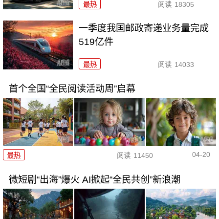
最热
阅读
18305
一季度我国邮政寄递业务量完成
519亿件
最热
阅读
14033
首个全国“全民阅读活动周”启幕
04-20
最热
阅读
11450
微短剧“出海”爆火 AI掀起“全民共创”新浪潮