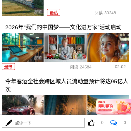
最热
阅读
30248
2026年“我们的中国梦——文化进万家”活动启动
02-02
最热
阅读
24584
今年春运全社会跨区域人员流动量预计将达95亿人
次
0
0
点评一下
01-30
最热
阅读
24226