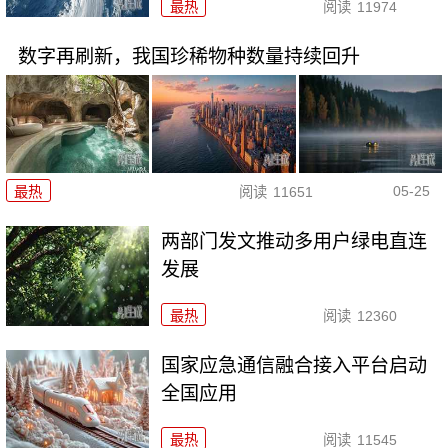
最热
阅读
11974
数字再刷新，我国珍稀物种数量持续回升
05-25
最热
阅读
11651
两部门发文推动多用户绿电直连
发展
最热
阅读
12360
国家应急通信融合接入平台启动
全国应用
最热
阅读
11545