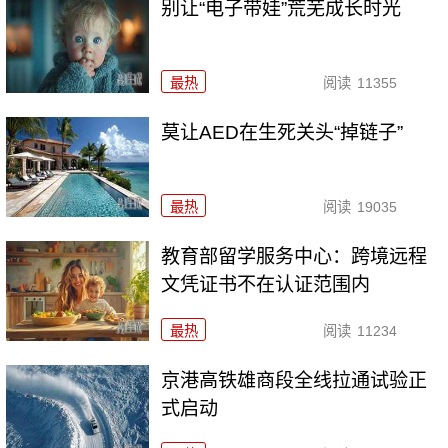
别让“电子带娃”荒芜成长时光
最热
阅读
11355
莫让AED在生死关头“掉链子”
最热
阅读
19035
教育部留学服务中心：跨境远程
文凭证书不在认证范围内
最热
阅读
11234
京港高铁雄商段全线拉通试验正
式启动