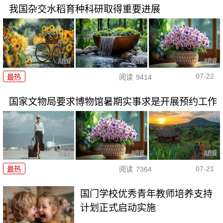
我国杂交水稻育种科研取得重要进展
07-22
最热
阅读
9414
国家文物局要求博物馆暑期实事求是开展预约工作
07-21
最热
阅读
7364
国门学校优秀青年教师培养支持
计划正式启动实施