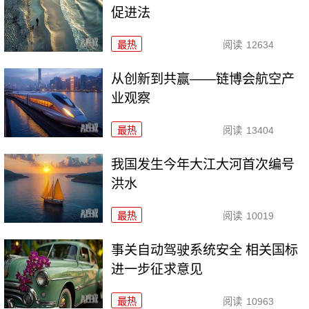
促进法
最热
阅读
12634
从创新到共赢——链博会航空产
业观察
最热
阅读
13404
我国发生今年大江大河首次编号
洪水
最热
阅读
10019
事关自动驾驶系统安全 相关国标
进一步征求意见
最热
阅读
10963