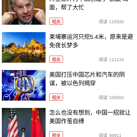
面，帮了大忙
相关
阅读
115926
柬埔寨运河只挖5.4米，原来是避
免夜长梦多
相关
阅读
111124
美国打压中国芯片和汽车的阴
谋，被以色列揭穿
相关
阅读
100604
怎么也没有想到，中国一招就让
美国作茧自缚
相关
阅读
99911