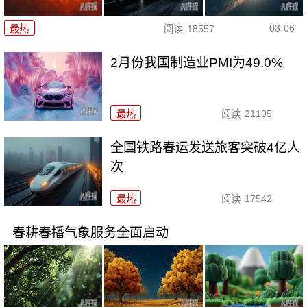
03-06
最热
阅读
18557
2月份我国制造业PMI为49.0%
最热
阅读
21105
全国铁路春运发送旅客突破4亿人
次
最热
阅读
17542
春耕春播气象服务全面启动