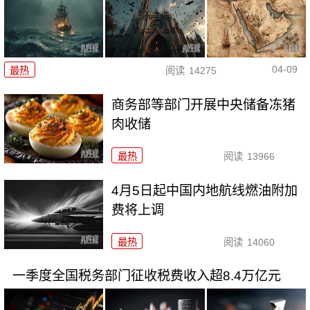
04-09
最热
阅读
14275
商务部等部门开展中央储备冻猪
肉收储
最热
阅读
13966
4月5日起中国内地航线燃油附加
费将上调
最热
阅读
14060
一季度全国税务部门征收税费收入超8.4万亿元