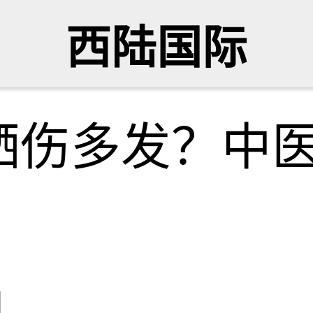
西陆国际
晒伤多发？中
网