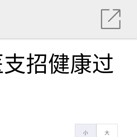
医支招健康过
小
大