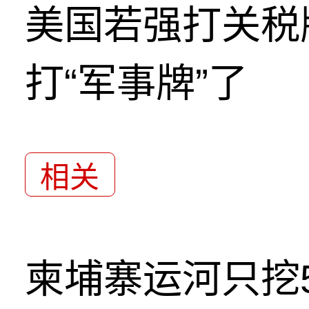
美国若强打关税
打“军事牌”了
相关
柬埔寨运河只挖5