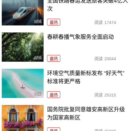
全国铁路春运发送旅客突破4亿人
次
最热
阅读
17474
春耕春播气象服务全面启动
最热
阅读
20044
环境空气质量新标发布 “好天气”
标准将更严格
最热
阅读
25315
国务院批复同意雄安高新区升级
为国家高新区