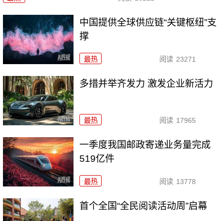
中国提供全球供应链“关键枢纽”支
撑
最热
阅读
23271
多措并举齐发力 激发企业新活力
最热
阅读
17965
一季度我国邮政寄递业务量完成
519亿件
最热
阅读
13778
首个全国“全民阅读活动周”启幕