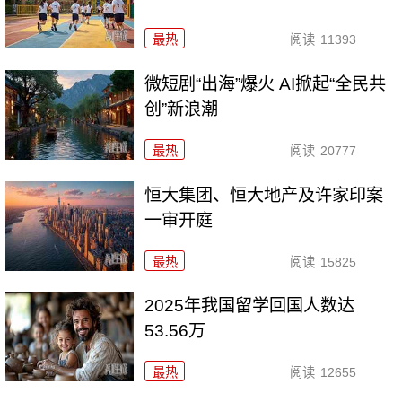
最热
阅读
11393
微短剧“出海”爆火 AI掀起“全民共
创”新浪潮
最热
阅读
20777
恒大集团、恒大地产及许家印案
一审开庭
最热
阅读
15825
2025年我国留学回国人数达
53.56万
最热
阅读
12655