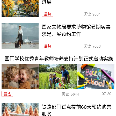
进展
最热
阅读
9084
国家文物局要求博物馆暑期实事
求是开展预约工作
最热
阅读
7053
国门学校优秀青年教师培养支持计划正式启动实施
07-20
最热
阅读
5644
铁路部门试点提前60天预约购票
服务