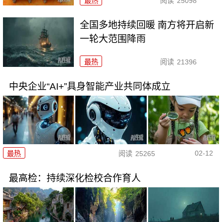
最热
阅读
25098
全国多地持续回暖 南方将开启新
一轮大范围降雨
最热
阅读
21396
中央企业“AI+”具身智能产业共同体成立
02-12
最热
阅读
25265
最高检：持续深化检校合作育人