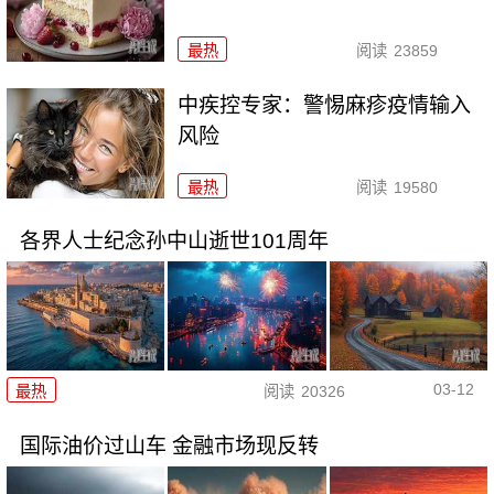
最热
阅读
23859
中疾控专家：警惕麻疹疫情输入
风险
最热
阅读
19580
各界人士纪念孙中山逝世101周年
03-12
最热
阅读
20326
国际油价过山车 金融市场现反转