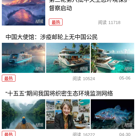
督察启动
最热
阅读
11718
中国大使馆：涉疫邮轮上无中国公民
05-06
最热
阅读
10524
“十五五”期间我国将织密生态环境监测网络
04-30
最热
阅读
16222