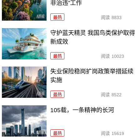
非治违”工作
最热
阅读
8833
守护蓝天精灵 我国鸟类保护取得
新成效
最热
阅读
10023
失业保险稳岗扩岗政策举措延续
实施
最热
阅读
8522
105载，一条精神的长河
最热
阅读
15619