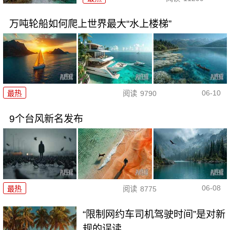
万吨轮船如何爬上世界最大“水上楼梯”
06-10
最热
阅读
9790
9个台风新名发布
06-08
最热
阅读
8775
“限制网约车司机驾驶时间”是对新
规的误读