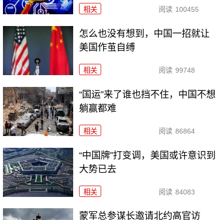
相关
阅读
100455
怎么也没有想到，中国一招就让
美国作茧自缚
相关
阅读
99748
“国运”来了谁也挡不住，中国不想
躺赢都难
相关
阅读
86864
“中国牌”打变调，美国或许意识到
大势已去
相关
阅读
84083
​蒙军总参谋长邀请北约高官访