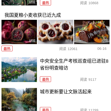
最热
阅读
10868
我国夏粮小麦收获已近九成
06-16
最热
阅读
12061
中央安全生产考核巡查组已进驻8
省份明查暗访
最热
阅读
9117
城市更新要让文脉活起来
最热
阅读
11299