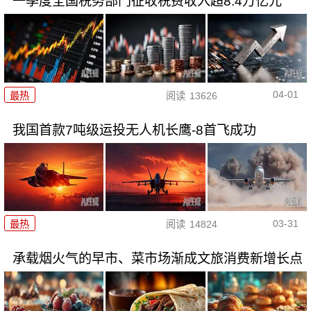
一季度全国税务部门征收税费收入超8.4万亿元
04-01
最热
阅读
13626
我国首款7吨级运投无人机长鹰-8首飞成功
03-31
最热
阅读
14824
承载烟火气的早市、菜市场渐成文旅消费新增长点