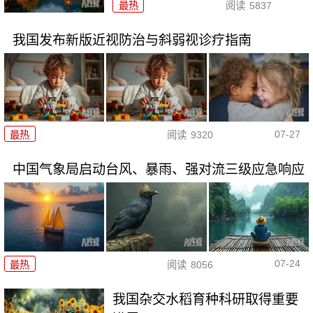
最热
阅读
5837
我国发布新版近视防治与斜弱视诊疗指南
07-27
最热
阅读
9320
中国气象局启动台风、暴雨、强对流三级应急响应
07-24
最热
阅读
8056
我国杂交水稻育种科研取得重要