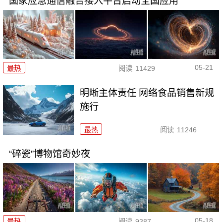
国家应急通信融合接入平台启动全国应用
05-21
最热
阅读
11429
明晰主体责任 网络食品销售新规
施行
最热
阅读
11246
“碎瓷”博物馆奇妙夜
05-18
最热
阅读
9387