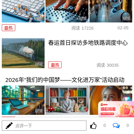
02-05
最热
阅读
17226
春运首日探访多地铁路调度中心
最热
阅读
30035
2026年“我们的中国梦——文化进万家”活动启动
02-02
最热
阅读
24474
0
0
点评一下