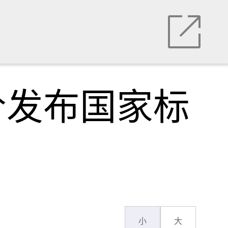
价发布国家标
小
大