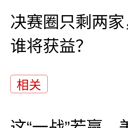
决赛圈只剩两家
谁将获益？
相关
这“一战”若赢