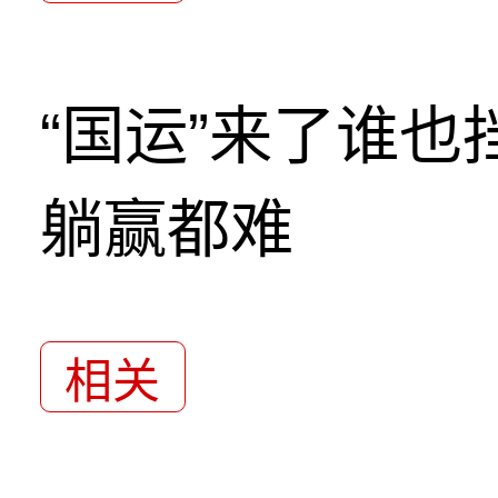
“国运”来了谁
躺赢都难
相关