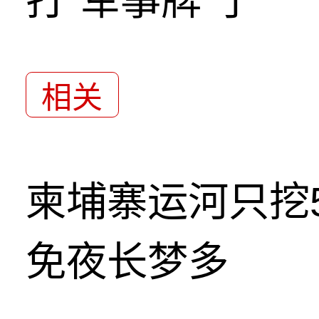
打“军事牌”了
相关
柬埔寨运河只挖5
免夜长梦多