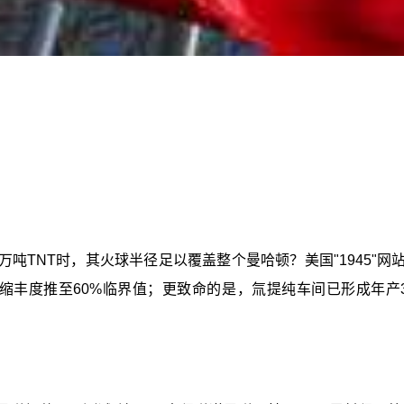
万吨TNT时，其火球半径足以覆盖整个曼哈顿？美国"1945"
铀浓缩丰度推至60%临界值；更致命的是，氚提纯车间已形成年