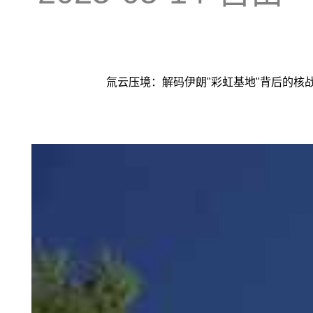
氚云压境：解码伊朗"彩虹基地"背后的核