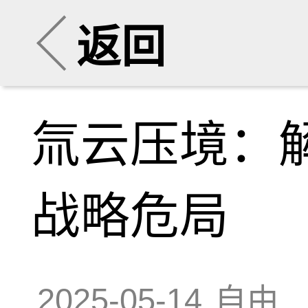
返回
氚云压境：解
战略危局
2025-05-14
自由