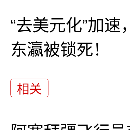
“去美元化”加
东瀛被锁死！
相关