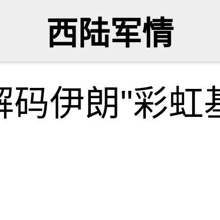
西陆军情
码伊朗"彩虹