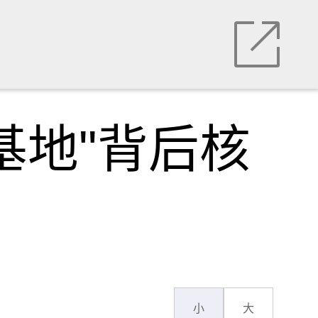
基地"背后核
小
大