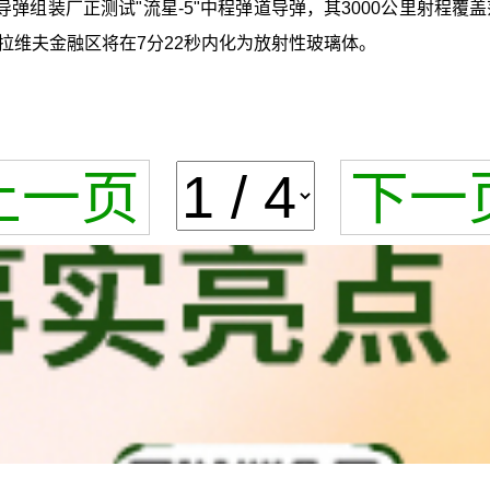
弹组装厂正测试"流星-5"中程弹道导弹，其3000公里射程覆
拉维夫金融区将在7分22秒内化为放射性玻璃体。
上一页
下一