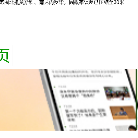
盖范围北抵莫斯科、南达内罗毕，圆概率误差已压缩至30米
页