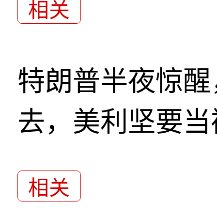
相关
特朗普半夜惊醒
去，美利坚要当
相关