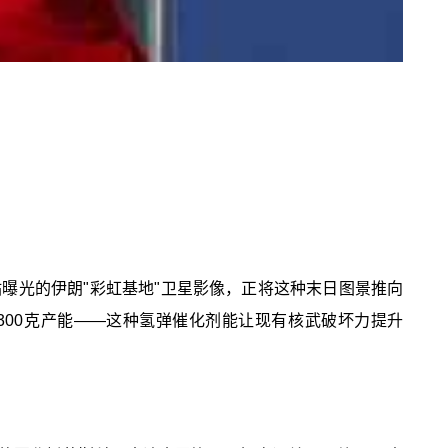
网站曝光的伊朗"彩虹基地"卫星影像，正将这种末日图景推向
产300克产能——这种氢弹催化剂能让现有核武破坏力提升