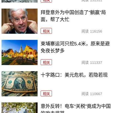
相关
阅读
131311
拜登意外为中国创造了“躺赢”局
面，帮了大忙
相关
阅读
116156
柬埔寨运河只挖5.4米，原来是避
免夜长梦多
相关
阅读
111337
十字路口：美元危机，若隐若现
相关
阅读
110667
意外反转！电车“关税”竟成为中国