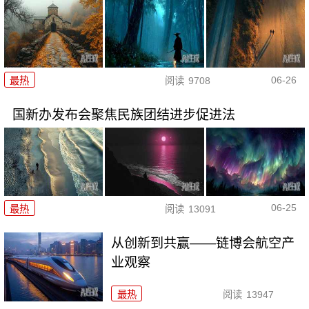
06-26
最热
阅读
9708
国新办发布会聚焦民族团结进步促进法
06-25
最热
阅读
13091
从创新到共赢——链博会航空产
业观察
最热
阅读
13947