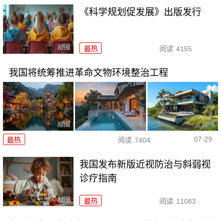
《科学规划促发展》出版发行
最热
阅读
4155
我国将统筹推进革命文物环境整治工程
07-29
最热
阅读
7404
我国发布新版近视防治与斜弱视
诊疗指南
最热
阅读
11083