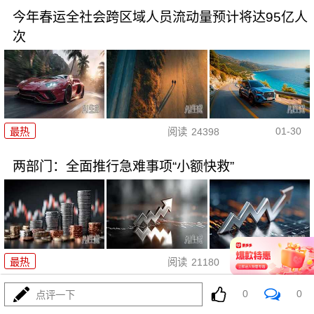
今年春运全社会跨区域人员流动量预计将达95亿人
次
01-30
最热
阅读
24398
两部门：全面推行急难事项“小额快救”
01-29
最热
阅读
21180
0
0
近7亿！2025年出入境人次创历
点评一下