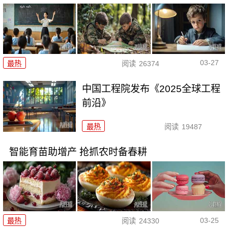
03-27
最热
阅读
26374
中国工程院发布《2025全球工程
前沿》
最热
阅读
19487
智能育苗助增产 抢抓农时备春耕
03-25
最热
阅读
24330