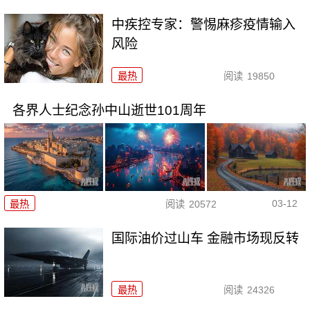
中疾控专家：警惕麻疹疫情输入
风险
最热
阅读
19850
各界人士纪念孙中山逝世101周年
03-12
最热
阅读
20572
国际油价过山车 金融市场现反转
最热
阅读
24326