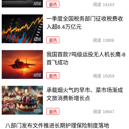
最热
阅读
14163
一季度全国税务部门征收税费收
入超8.4万亿元
最热
阅读
13806
我国首款7吨级运投无人机长鹰-8
首飞成功
最热
阅读
15059
承载烟火气的早市、菜市场渐成
文旅消费新增长点
最热
阅读
18947
八部门发布文件推进长期护理保险制度落地