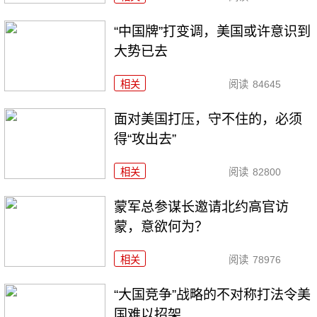
“中国牌”打变调，美国或许意识到
大势已去
相关
阅读
84645
面对美国打压，守不住的，必须
得“攻出去”
相关
阅读
82800
​蒙军总参谋长邀请北约高官访
蒙，意欲何为？
相关
阅读
78976
“大国竞争”战略的不对称打法令美
国难以招架