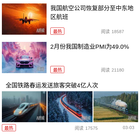
我国航空公司恢复部分至中东地
区航班
最热
阅读
18587
2月份我国制造业PMI为49.0%
最热
阅读
21180
全国铁路春运发送旅客突破4亿人次
03-03
最热
阅读
17575