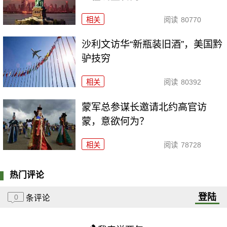
相关
阅读
80770
沙利文访华“新瓶装旧酒”，美国黔
驴技穷
相关
阅读
80392
​蒙军总参谋长邀请北约高官访
蒙，意欲何为？
相关
阅读
78728
热门评论
登陆
0
条评论