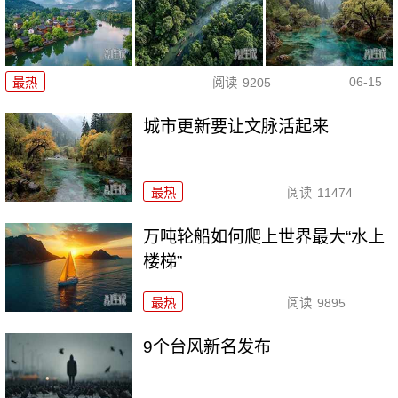
06-15
最热
阅读
9205
城市更新要让文脉活起来
最热
阅读
11474
万吨轮船如何爬上世界最大“水上
楼梯”
最热
阅读
9895
9个台风新名发布