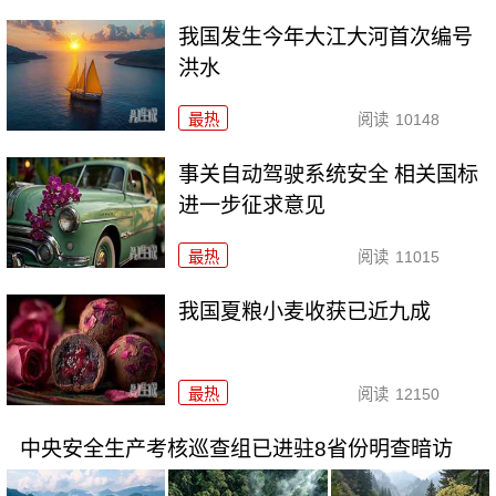
我国发生今年大江大河首次编号
洪水
最热
阅读
10148
事关自动驾驶系统安全 相关国标
进一步征求意见
最热
阅读
11015
我国夏粮小麦收获已近九成
最热
阅读
12150
中央安全生产考核巡查组已进驻8省份明查暗访