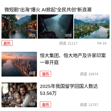
微短剧“出海”爆火 AI掀起“全民共创”新浪潮
04-16
最热
阅读
21117
恒大集团、恒大地产及许家印案
一审开庭
最热
阅读
15974
2025年我国留学回国人数达
53.56万
最热
阅读
12757