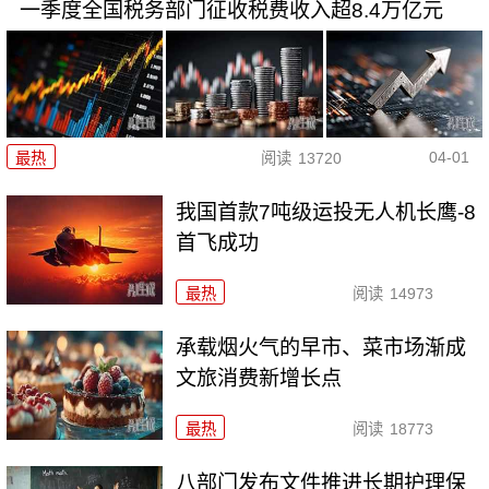
一季度全国税务部门征收税费收入超8.4万亿元
04-01
最热
阅读
13720
我国首款7吨级运投无人机长鹰-8
首飞成功
最热
阅读
14973
承载烟火气的早市、菜市场渐成
文旅消费新增长点
最热
阅读
18773
八部门发布文件推进长期护理保