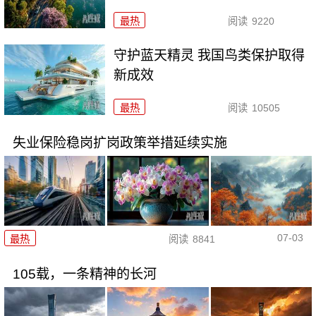
最热
阅读
9220
守护蓝天精灵 我国鸟类保护取得
新成效
最热
阅读
10505
失业保险稳岗扩岗政策举措延续实施
07-03
最热
阅读
8841
105载，一条精神的长河