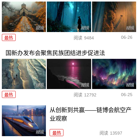
06-26
最热
阅读
9484
国新办发布会聚焦民族团结进步促进法
06-25
最热
阅读
12792
从创新到共赢——链博会航空产
业观察
最热
阅读
13597