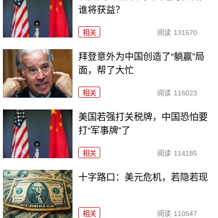
谁将获益？
相关
阅读
131570
拜登意外为中国创造了“躺赢”局
面，帮了大忙
相关
阅读
116023
美国若强打关税牌，中国恐怕要
打“军事牌”了
相关
阅读
114185
十字路口：美元危机，若隐若现
相关
阅读
110547