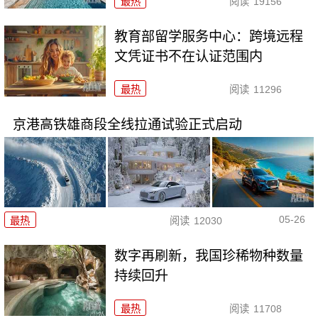
最热
阅读
19156
教育部留学服务中心：跨境远程
文凭证书不在认证范围内
最热
阅读
11296
京港高铁雄商段全线拉通试验正式启动
05-26
最热
阅读
12030
数字再刷新，我国珍稀物种数量
持续回升
最热
阅读
11708