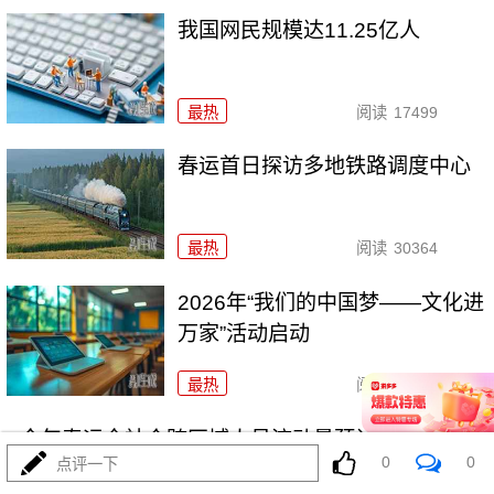
我国网民规模达11.25亿人
最热
阅读
17499
春运首日探访多地铁路调度中心
最热
阅读
30364
2026年“我们的中国梦——文化进
万家”活动启动
最热
阅读
24652
今年春运全社会跨区域人员流动量预计将达95亿人
0
0
点评一下
次