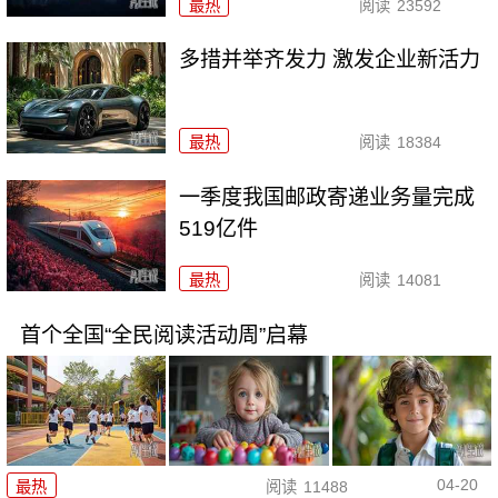
最热
阅读
23592
多措并举齐发力 激发企业新活力
最热
阅读
18384
一季度我国邮政寄递业务量完成
519亿件
最热
阅读
14081
首个全国“全民阅读活动周”启幕
04-20
最热
阅读
11488