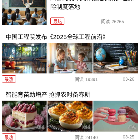
险制度落地
最热
阅读
26265
中国工程院发布《2025全球工程前沿》
03-26
最热
阅读
19391
智能育苗助增产 抢抓农时备春耕
03-25
最热
阅读
24140