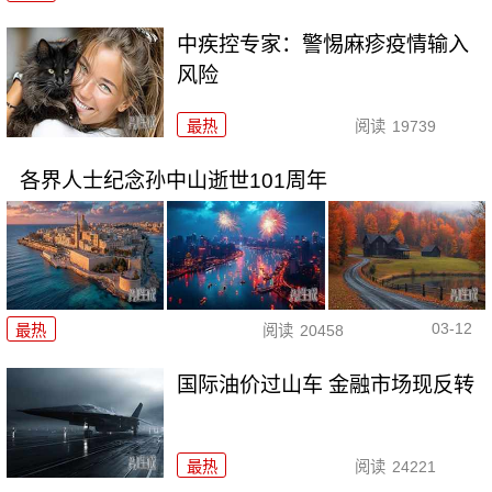
中疾控专家：警惕麻疹疫情输入
风险
最热
阅读
19739
各界人士纪念孙中山逝世101周年
03-12
最热
阅读
20458
国际油价过山车 金融市场现反转
最热
阅读
24221