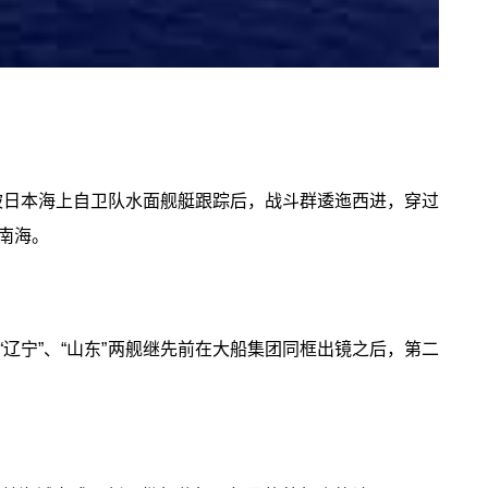
域被日本海上自卫队水面舰艇跟踪后，战斗群逶迤西进，穿过
南海。
“辽宁”、“山东”两舰继先前在大船集团同框出镜之后，第二