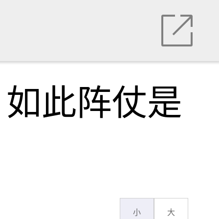
，如此阵仗是
小
大