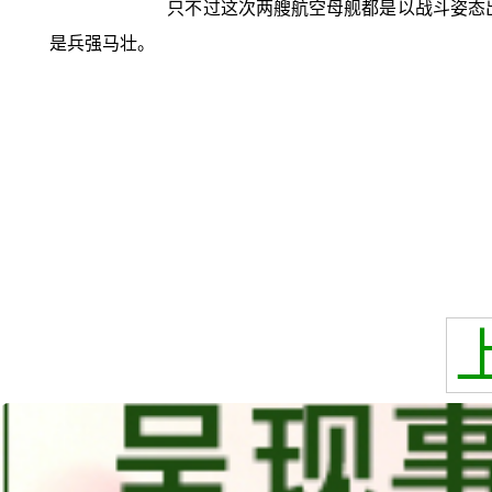
只不过这次两艘航空母舰都是以战斗姿态出
是兵强马壮。