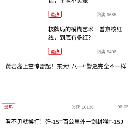
话，军队不买账
最热
阅读
6685
核牌局的模糊艺术：普京核红
线，到底有多红？
最热
阅读
5408
黄岩岛上空惊雷起！东大\"八一\"警巡完全不一样
08-05
最热
阅读
16136
看不见就挨打！歼-15T百公里外一剑封喉F-15J