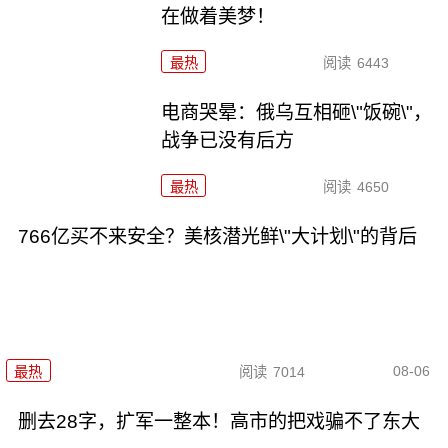
在做着美梦！
最热
阅读
6443
电商哭晕：俄乌互相砸\"饭碗\"，
战争已没有后方
最热
阅读
4650
766亿买不来安全？美核潜光鲜\"大计划\"的背后
08-06
最热
阅读
7014
删去28字，扩军一整本！高市的把戏骗不了东大