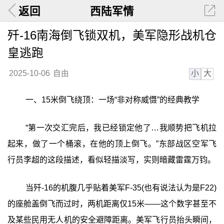
返回
西陆军情
歼-16南海倒飞锁双机，美军隐形战机仓
皇逃跑
小
大
2025-10-06
自由
一、15米倒飞绕顶：一场“非对称威慑”的经典教学
“第一次交汇完后，我已经锁定他了…我顺势把飞机拉
起来，做了一个桶滚，在他的顶上倒飞。”东部战区空军飞
行员李超的这段描述，看似轻描淡写，实则暗藏雷霆万钧。
当歼-16的机腹几乎贴着美军F-35(也有说法认为是F22)
的座舱盖倒飞而过时，两机距离仅15米——这个数字甚至不
及某些民用无人机的安全避障距离。美军飞行员抬头瞬间，