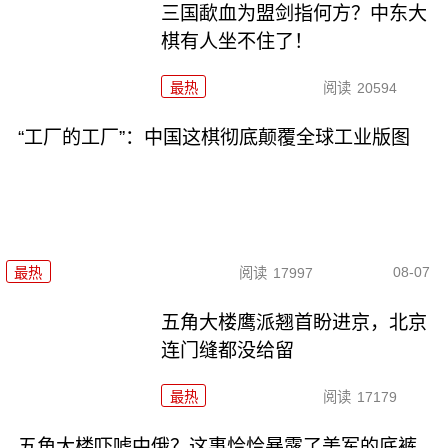
三国歃血为盟剑指何方？中东大
棋有人坐不住了！
最热
阅读
20594
“工厂的工厂”：中国这棋彻底颠覆全球工业版图
08-07
最热
阅读
17997
五角大楼鹰派翘首盼进京，北京
连门缝都没给留
最热
阅读
17179
五角大楼吓唬中俄？这事恰恰暴露了美军的底裤