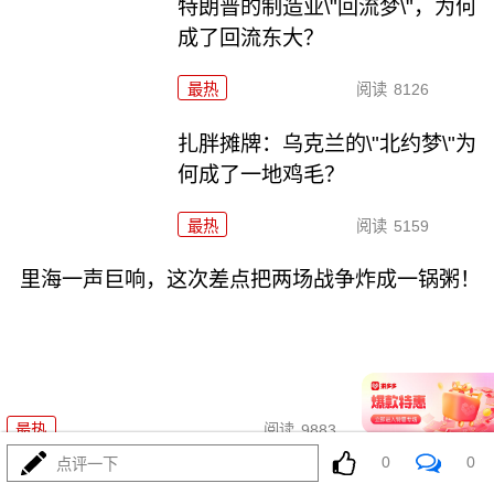
特朗普的制造业\"回流梦\"，为何
成了回流东大？
最热
阅读
8126
扎胖摊牌：乌克兰的\"北约梦\"为
何成了一地鸡毛？
最热
阅读
5159
里海一声巨响，这次差点把两场战争炸成一锅粥！
08-05
最热
阅读
9883
0
0
点评一下
刚刚，普京被逼亮出底牌！俄罗斯要干大事了！