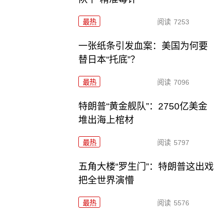
最热
阅读
7253
一张纸条引发血案：美国为何要
替日本“托底”？
最热
阅读
7096
特朗普“黄金舰队”：2750亿美金
堆出海上棺材
最热
阅读
5797
五角大楼“罗生门”：特朗普这出戏
把全世界演懵
最热
阅读
5576