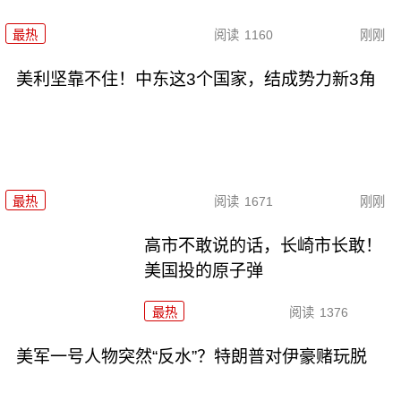
最热
阅读
1160
刚刚
美利坚靠不住！中东这3个国家，结成势力新3角
最热
阅读
1671
刚刚
高市不敢说的话，长崎市长敢！
美国投的原子弹
最热
阅读
1376
美军一号人物突然“反水”？特朗普对伊豪赌玩脱