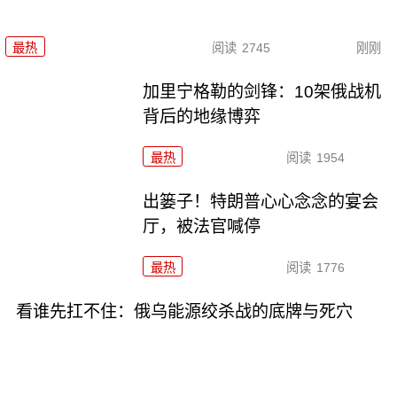
最热
阅读
2745
刚刚
加里宁格勒的剑锋：10架俄战机
背后的地缘博弈
最热
阅读
1954
出篓子！特朗普心心念念的宴会
厅，被法官喊停
最热
阅读
1776
看谁先扛不住：俄乌能源绞杀战的底牌与死穴