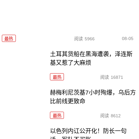
08-05
最热
阅读
5966
土耳其货船在黑海遭袭，泽连斯
基又惹了大麻烦
最热
阅读
16871
赫梅利尼茨基7小时殉爆，乌后方
比前线更致命
最热
阅读
8612
以色列内讧公开化！防长一句