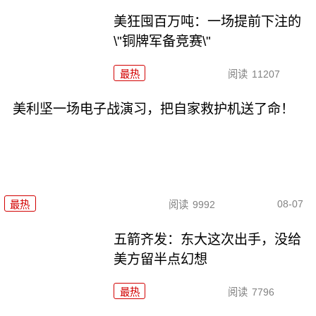
美狂囤百万吨：一场提前下注的
\"铜牌军备竞赛\"
最热
阅读
11207
美利坚一场电子战演习，把自家救护机送了命！
08-07
最热
阅读
9992
五箭齐发：东大这次出手，没给
美方留半点幻想
最热
阅读
7796