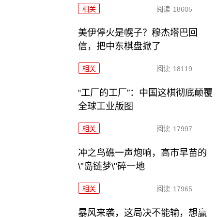
相关
阅读
18605
美伊停火是幌子？穆杰塔巴回
信，把中东棋盘掀了
相关
阅读
18119
“工厂的工厂”：中国这棋彻底颠覆
全球工业版图
相关
阅读
17997
冲之鸟礁一声炮响，高市早苗的
\"岛链梦\"碎一地
相关
阅读
17965
暴风来袭，这局决不能输，想赢