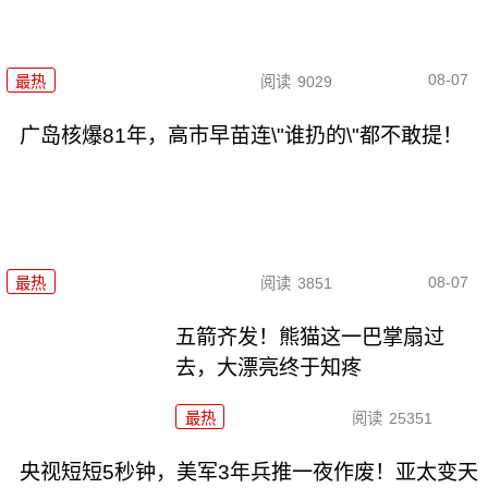
08-07
最热
阅读
9029
广岛核爆81年，高市早苗连\"谁扔的\"都不敢提！
08-07
最热
阅读
3851
五箭齐发！熊猫这一巴掌扇过
去，大漂亮终于知疼
最热
阅读
25351
央视短短5秒钟，美军3年兵推一夜作废！亚太变天