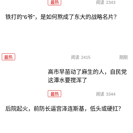
最热
阅读
2343
铁打的“6爷”，是如何熬成了东大的战略名片？
最热
阅读
2415
刚刚
高市早苗动了麻生的人，自民党
这潭水要搅浑了
最热
阅读
3344
后院起火，前防长逼宫泽连斯基，低头或硬扛？