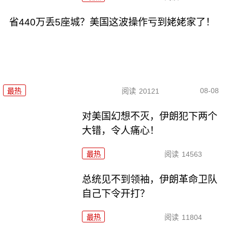
省440万丢5座城？美国这波操作亏到姥姥家了！
08-08
最热
阅读
20121
对美国幻想不灭，伊朗犯下两个
大错，令人痛心！
最热
阅读
14563
总统见不到领袖，伊朗革命卫队
自己下令开打？
最热
阅读
11804