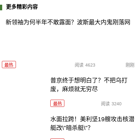
更多精彩内容
新领袖为何半年不敢露面？波斯最大内鬼刚落网
最热
阅读
4623
刚刚
普京终于想明白了？不把乌打
废，麻烦就无穷尽
最热
阅读
3240
水面拉跨！美利坚19艘攻击核潜
艇改\"暗杀艇\"？