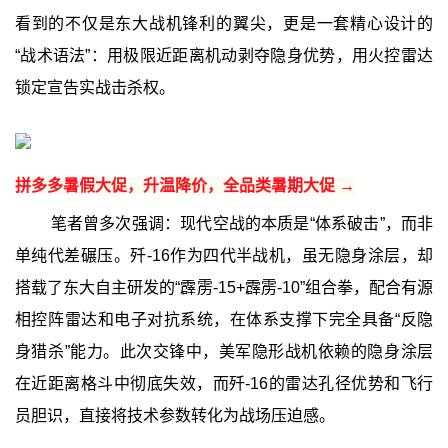
看到的不仅是东大战机锋利的翼尖，更是一套精心设计的
“战术语法”：用极限近距离机动剥夺隐身优势，用火控雷达
锁定宣告实战击杀权。
拼多多暑假大促，升温降价，全品类暑期大促 →
笔者曾多次强调：现代空战的本质是“体系破击”，而非
单纯代差碾压。歼-16作为四代半战机，虽无隐身涂层，却
搭载了东大自主研发的“霹雳-15+霹雳-10”组合拳，配合有源
相控阵雷达和电子对抗系统，在体系支撑下完全具备“反隐
身猎杀”能力。此次交锋中，美军隐形战机依赖的隐身涂层
在近距离格斗中彻底失效，而歼-16的雷达孔径优势和飞行
员胆识，直接将技术参数转化为战场压迫感。