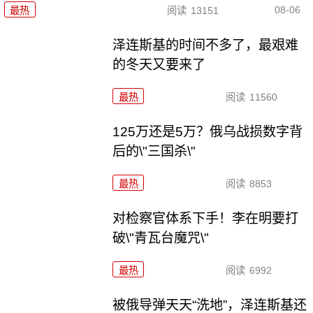
08-06
最热
阅读
13151
泽连斯基的时间不多了，最艰难
的冬天又要来了
最热
阅读
11560
125万还是5万？俄乌战损数字背
后的\"三国杀\"
最热
阅读
8853
对检察官体系下手！李在明要打
破\"青瓦台魔咒\"
最热
阅读
6992
被俄导弹天天“洗地”，泽连斯基还