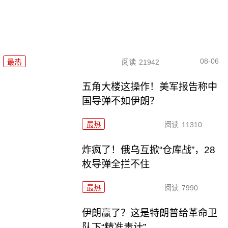
08-06
最热
阅读
21942
五角大楼这操作！美军报告称中
国导弹不如伊朗？
最热
阅读
11310
炸疯了！俄乌互掀“仓库战”，28
枚导弹全拦不住
最热
阅读
7990
伊朗赢了？这是特朗普给革命卫
队下“精准毒计”