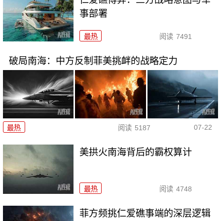
事部署
最热
阅读
7491
破局南海：中方反制菲美挑衅的战略定力
07-22
最热
阅读
5187
美拱火南海背后的霸权算计
最热
阅读
4748
菲方频挑仁爱礁事端的深层逻辑