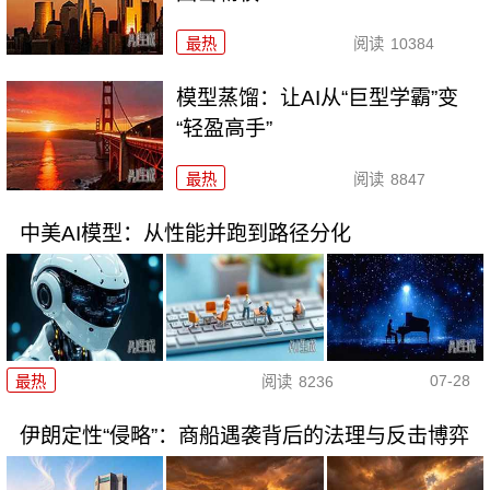
最热
阅读
10384
模型蒸馏：让AI从“巨型学霸”变
“轻盈高手”
最热
阅读
8847
中美AI模型：从性能并跑到路径分化
07-28
最热
阅读
8236
伊朗定性“侵略”：商船遇袭背后的法理与反击博弈