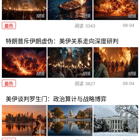
08-04
最热
阅读
3343
特朗普斥伊朗虚伪：美伊关系走向深度研判
08-04
最热
阅读
3827
美伊谈判罗生门：政治算计与战略博弈