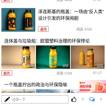
最热
阅读
4496
泽连斯基的瓶盖：一场由“反人类”
设计引发的环保闹剧
最热
阅读
6756
连体盖与垃圾船：欧盟塑料治理的环保悖论
07-17
最热
阅读
5768
一个瓶盖拧出的政治与环保隐喻
0
0
点评一下