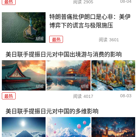
08-04
最热
阅读
2905
特朗普痛批伊朗口是心非：美伊
博弈下的谎言与极限施压
最热
阅读
3601
美日联手提振日元对中国出境游与消费的影响
08-03
最热
阅读
4017
美日联手提振日元对中国的多维影响