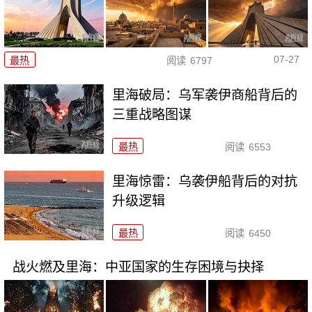
07-27
最热
阅读
6797
里海破局：乌军袭伊商船背后的
三重战略图谋
最热
阅读
6553
里海惊雷：乌袭伊船背后的对抗
升级逻辑
最热
阅读
6450
战火燃及里海：中亚国家的生存困境与抉择