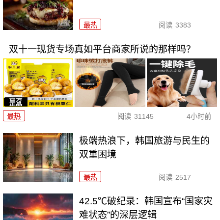
最热
阅读
3383
双十一现货专场真如平台商家所说的那样吗？
最热
阅读
31145
4小时前
极端热浪下，韩国旅游与民生的
双重困境
最热
阅读
2517
42.5℃破纪录：韩国宣布“国家灾
难状态”的深层逻辑