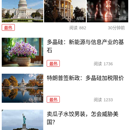
最热
阅读
882
30分钟前
多晶硅：新能源与信息产业的基
石
最热
阅读
1736
特朗普签新政：多晶硅加税限价
最热
阅读
1233
卖瓜子水饺男装，怎会威胁美
国？