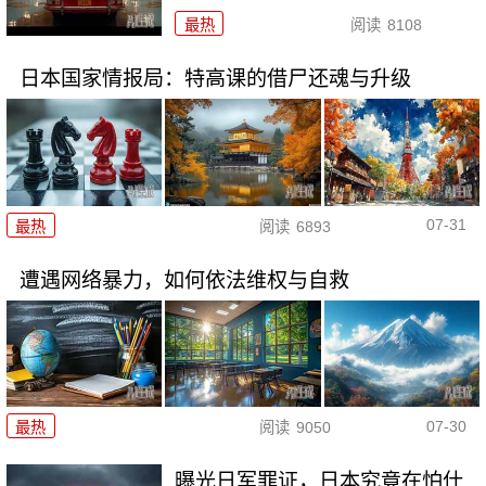
最热
阅读
8108
日本国家情报局：特高课的借尸还魂与升级
07-31
最热
阅读
6893
遭遇网络暴力，如何依法维权与自救
07-30
最热
阅读
9050
曝光日军罪证，日本究竟在怕什