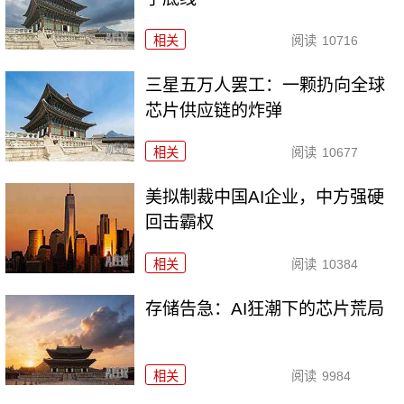
相关
阅读
10716
三星五万人罢工：一颗扔向全球
芯片供应链的炸弹
相关
阅读
10677
美拟制裁中国AI企业，中方强硬
回击霸权
相关
阅读
10384
存储告急：AI狂潮下的芯片荒局
相关
阅读
9984