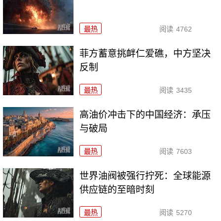
最热
阅读
4762
菲方蓄意挑衅仁爱礁，中方坚决
反制
最热
阅读
3435
高油价冲击下的中国经济：承压
与破局
最热
阅读
7603
世界油阀被强行拧死：全球能源
供应链的至暗时刻
最热
阅读
5270