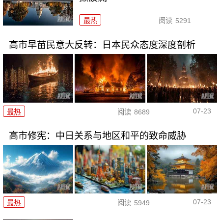
最热
阅读
5291
高市早苗民意大反转：日本民众态度深度剖析
07-23
最热
阅读
8689
高市修宪：中日关系与地区和平的致命威胁
07-23
最热
阅读
5949