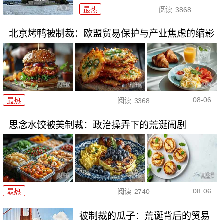
最热
阅读
3868
北京烤鸭被制裁：欧盟贸易保护与产业焦虑的缩影
08-06
最热
阅读
3368
思念水饺被美制裁：政治操弄下的荒诞闹剧
08-06
最热
阅读
2740
被制裁的瓜子：荒诞背后的贸易