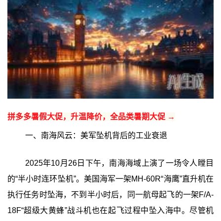
拼多多暑假大促，升温降价，全品类暑期大促 →
一、南海风云：美军坠机背后的工业衰退
2025年10月26日下午，南海海域上演了一场令人瞠目
的“半小时连环坠机”。美国海军一架MH-60R“海鹰”直升机在
执行任务时坠海，不到半小时后，同一航母起飞的一架F/A-
18F“超级大黄蜂”战斗机也在起飞过程中坠入海中。尽管机