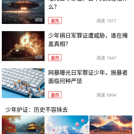
么？
最热
阅读
7977
少年捐日军罪证遭威胁，谁在掩
盖真相？
最热
阅读
7447
网暴曝光日军罪证少年，施暴者
面临何种严惩
最热
阅读
6994
少年护证：历史不容抹去