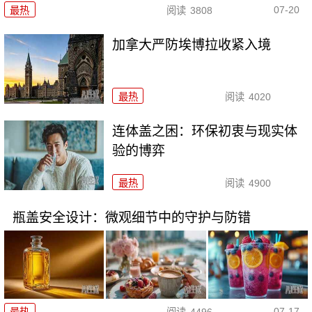
07-20
最热
阅读
3808
加拿大严防埃博拉收紧入境
最热
阅读
4020
连体盖之困：环保初衷与现实体
验的博弈
最热
阅读
4900
瓶盖安全设计：微观细节中的守护与防错
07-17