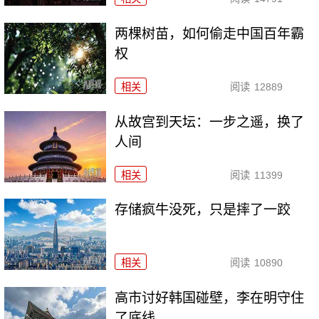
两棵树苗，如何偷走中国百年霸
权
相关
阅读
12889
从故宫到天坛：一步之遥，换了
人间
相关
阅读
11399
存储疯牛没死，只是摔了一跤
相关
阅读
10890
高市讨好韩国碰壁，李在明守住
了底线