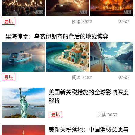
07-27
最热
阅读
5922
里海惊雷：乌袭伊朗商船背后的地缘博弈
07-27
最热
阅读
7192
美国新关税措施的全球影响深度
解析
最热
阅读
8050
美新关税落地：中国消费意愿与