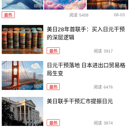
08-03
最热
阅读
5408
美日28年首联手：买入日元干预
的深层逻辑
最热
阅读
3917
日元干预落地 日本进出口贸易格
局生变
最热
阅读
6476
美日联手干预汇市提振日元
最热
阅读
3874