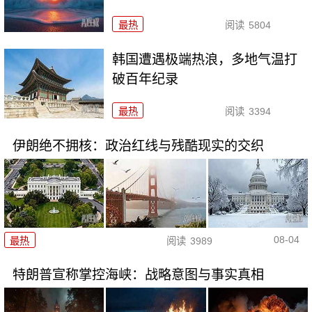
最热
阅读
5804
韩国遭遇极端热浪，多地气温打
破百年纪录
最热
阅读
3394
伊朗绝不拥核：政治红线与残酷现实的交织
08-04
最热
阅读
3989
特朗普宣称掌控海峡：战略意图与事实真相