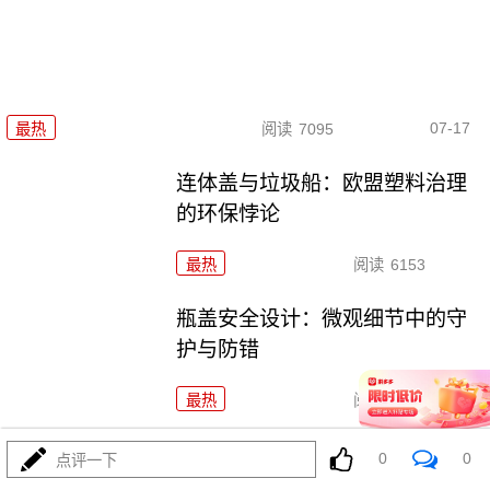
07-17
最热
阅读
7095
连体盖与垃圾船：欧盟塑料治理
的环保悖论
最热
阅读
6153
瓶盖安全设计：微观细节中的守
护与防错
最热
阅读
4736
一个瓶盖拧出的政治与环保隐喻
0
0
点评一下