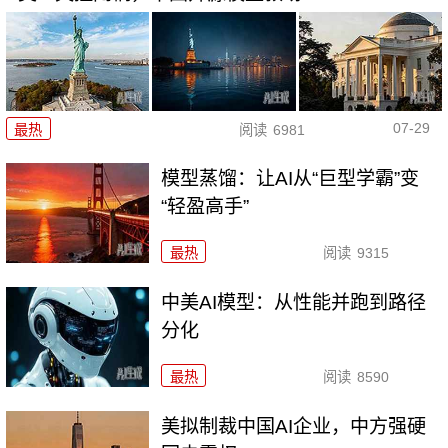
07-29
最热
阅读
6981
模型蒸馏：让AI从“巨型学霸”变
“轻盈高手”
最热
阅读
9315
中美AI模型：从性能并跑到路径
分化
最热
阅读
8590
美拟制裁中国AI企业，中方强硬