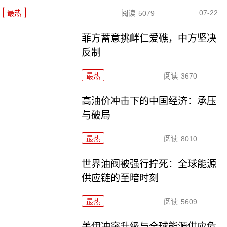
07-22
最热
阅读
5079
菲方蓄意挑衅仁爱礁，中方坚决
反制
最热
阅读
3670
高油价冲击下的中国经济：承压
与破局
最热
阅读
8010
世界油阀被强行拧死：全球能源
供应链的至暗时刻
最热
阅读
5609
美伊冲突升级与全球能源供应危