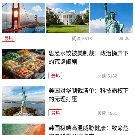
08-06
最热
阅读
6518
思念水饺被美制裁：政治操弄下
的荒诞闹剧
最热
阅读
5162
美国对华制裁清单：科技霸权下
的无理打压
最热
阅读
4561
韩国极端高温威胁健康：致命危