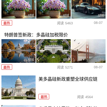
08-07
最热
阅读
5463
特朗普签新政：多晶硅加税限价
08-07
最热
阅读
5271
美多晶硅新政重塑全球供应链
最热
阅读
4564