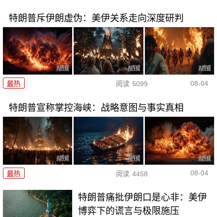
特朗普斥伊朗虚伪：美伊关系走向深度研判
08-04
最热
阅读
5099
特朗普宣称掌控海峡：战略意图与事实真相
08-04
最热
阅读
4458
特朗普痛批伊朗口是心非：美伊
博弈下的谎言与极限施压