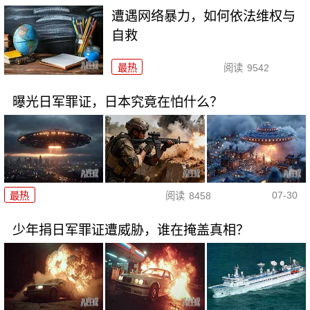
遭遇网络暴力，如何依法维权与
自救
最热
阅读
9542
曝光日军罪证，日本究竟在怕什么？
07-30
最热
阅读
8458
少年捐日军罪证遭威胁，谁在掩盖真相？