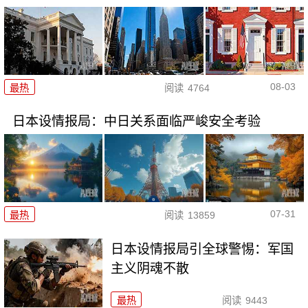
08-03
最热
阅读
4764
日本设情报局：中日关系面临严峻安全考验
07-31
最热
阅读
13859
日本设情报局引全球警惕：军国
主义阴魂不散
最热
阅读
9443