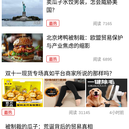
卖瓜子水饺男装，怎会威胁美
国？
最热
阅读
7165
北京烤鸭被制裁：欧盟贸易保护
与产业焦虑的缩影
最热
阅读
6895
双十一现货专场真如平台商家所说的那样吗？
最热
阅读
31145
4小时前
被制裁的瓜子：荒诞背后的贸易真相