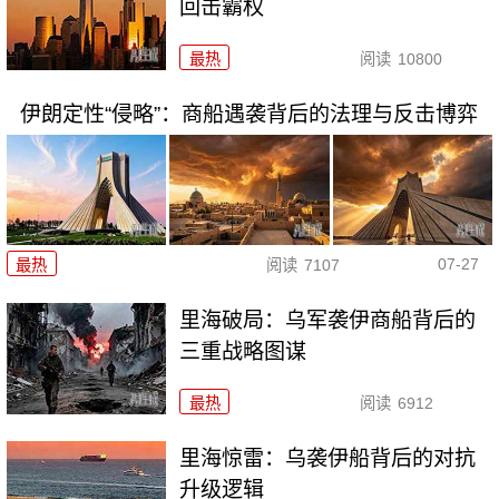
回击霸权
最热
阅读
10800
伊朗定性“侵略”：商船遇袭背后的法理与反击博弈
07-27
最热
阅读
7107
里海破局：乌军袭伊商船背后的
三重战略图谋
最热
阅读
6912
里海惊雷：乌袭伊船背后的对抗
升级逻辑