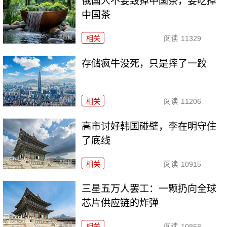
俄国人不要毁掉中国茶，要吃掉
中国茶
相关
阅读
11329
存储疯牛没死，只是摔了一跤
相关
阅读
11206
高市讨好韩国碰壁，李在明守住
了底线
相关
阅读
10915
三星五万人罢工：一颗扔向全球
芯片供应链的炸弹
相关
阅读
10868