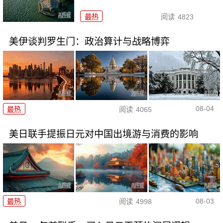
最热
阅读
4823
美伊谈判罗生门：政治算计与战略博弈
08-04
最热
阅读
4065
美日联手提振日元对中国出境游与消费的影响
08-03
最热
阅读
4998