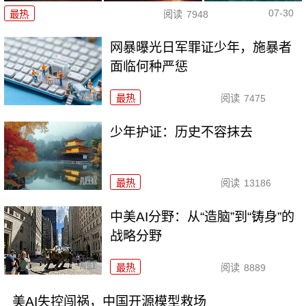
07-30
最热
阅读
7948
网暴曝光日军罪证少年，施暴者
面临何种严惩
最热
阅读
7475
少年护证：历史不容抹去
最热
阅读
13186
中美AI分野：从“造脑”到“铸身”的
战略分野
最热
阅读
8889
美AI失控闯祸，中国开源模型救场