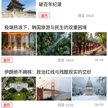
破百年纪录
最热
阅读
4818
极端热浪下，韩国旅游与民生的双重困境
08-05
最热
阅读
3664
伊朗绝不拥核：政治红线与残酷现实的交织
08-04
最热
阅读
5220