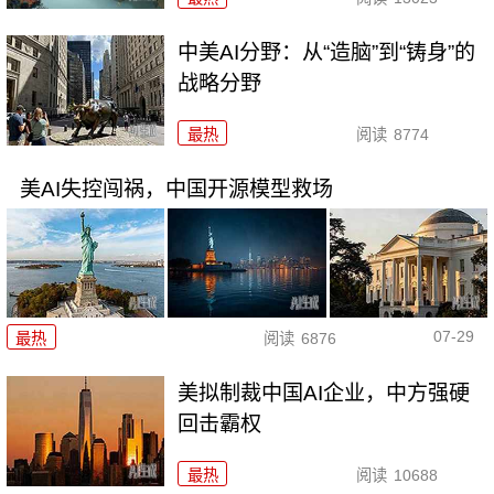
中美AI分野：从“造脑”到“铸身”的
战略分野
最热
阅读
8774
美AI失控闯祸，中国开源模型救场
07-29
最热
阅读
6876
美拟制裁中国AI企业，中方强硬
回击霸权
最热
阅读
10688