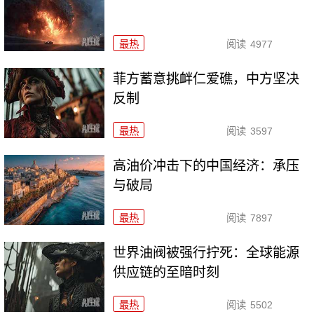
最热
阅读
4977
菲方蓄意挑衅仁爱礁，中方坚决
反制
最热
阅读
3597
高油价冲击下的中国经济：承压
与破局
最热
阅读
7897
世界油阀被强行拧死：全球能源
供应链的至暗时刻
最热
阅读
5502