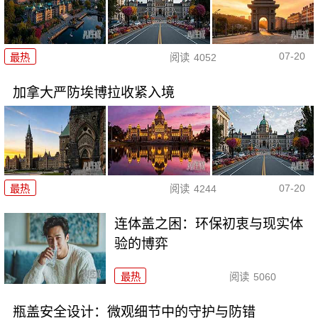
07-20
最热
阅读
4052
加拿大严防埃博拉收紧入境
07-20
最热
阅读
4244
连体盖之困：环保初衷与现实体
验的博弈
最热
阅读
5060
瓶盖安全设计：微观细节中的守护与防错