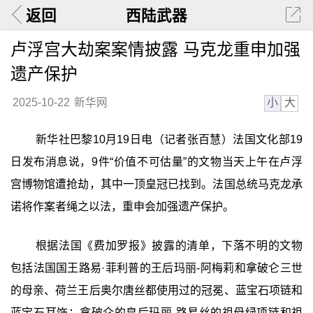
返回
西陆武器
卢浮宫大劫案案情披露 马克龙重申加强
遗产保护
小
大
2025-10-22
新华网
新华社巴黎10月19日电（记者张百慧）法国文化部19
日发布消息说，9件“价值不可估量”的文物当天上午在卢浮
宫博物馆遭抢劫，其中一顶皇冠已找到。法国总统马克龙承
诺将作案者绳之以法，重申会加强遗产保护。
根据法国《费加罗报》披露的清单，下落不明的文物
包括法国国王路易·菲利普的王后玛丽-阿梅莉和拿破仑三世
的母亲、荷兰王后奥尔唐丝都使用过的冠冕、蓝宝石项链和
蓝宝石耳饰；拿破仑的皇后玛丽-路易丝的祖母绿项链和祖