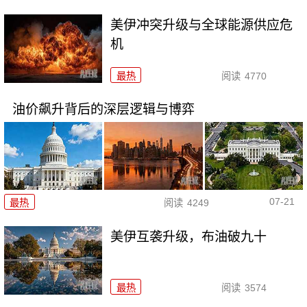
美伊冲突升级与全球能源供应危
机
最热
阅读
4770
油价飙升背后的深层逻辑与博弈
07-21
最热
阅读
4249
美伊互袭升级，布油破九十
最热
阅读
3574