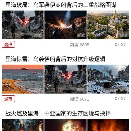
里海破局：乌军袭伊商船背后的三重战略图谋
07-27
最热
阅读
6805
里海惊雷：乌袭伊船背后的对抗升级逻辑
07-27
最热
阅读
6671
战火燃及里海：中亚国家的生存困境与抉择