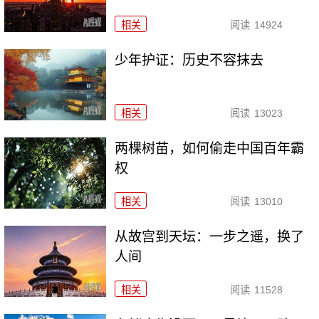
相关
阅读
14924
少年护证：历史不容抹去
相关
阅读
13023
两棵树苗，如何偷走中国百年霸
权
相关
阅读
13010
从故宫到天坛：一步之遥，换了
人间
相关
阅读
11528