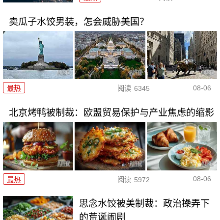
卖瓜子水饺男装，怎会威胁美国？
08-06
最热
阅读
6345
北京烤鸭被制裁：欧盟贸易保护与产业焦虑的缩影
08-06
最热
阅读
5972
思念水饺被美制裁：政治操弄下
的荒诞闹剧