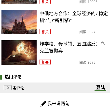
相关
阅读
10096
中俄地方合作：全球经济的\"稳定
锚\"与\"新引擎\"
相关
阅读
9627
炸学校、轰基辅、五国跳反：乌
克兰被抛弃
相关
阅读
9373
热门评论
登陆
0
条评论
我来说两句