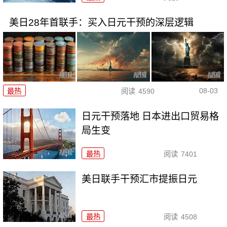
美日28年首联手：买入日元干预的深层逻辑
08-03
最热
阅读
4590
日元干预落地 日本进出口贸易格
局生变
最热
阅读
7401
美日联手干预汇市提振日元
最热
阅读
4508