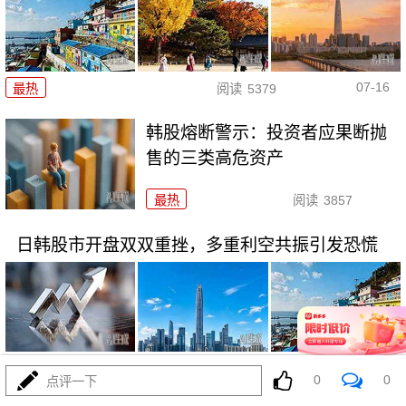
07-16
最热
阅读
5379
韩股熔断警示：投资者应果断抛
售的三类高危资产
最热
阅读
3857
日韩股市开盘双双重挫，多重利空共振引发恐慌
07-16
最热
阅读
5124
0
0
点评一下