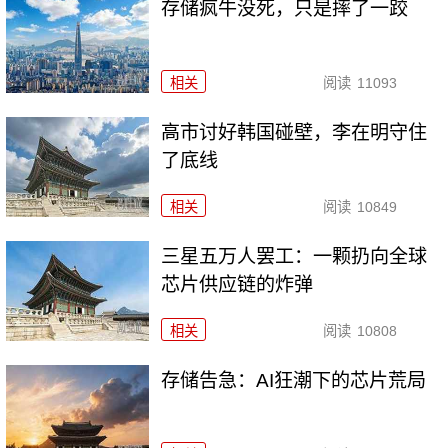
存储疯牛没死，只是摔了一跤
相关
阅读
11093
高市讨好韩国碰壁，李在明守住
了底线
相关
阅读
10849
三星五万人罢工：一颗扔向全球
芯片供应链的炸弹
相关
阅读
10808
存储告急：AI狂潮下的芯片荒局