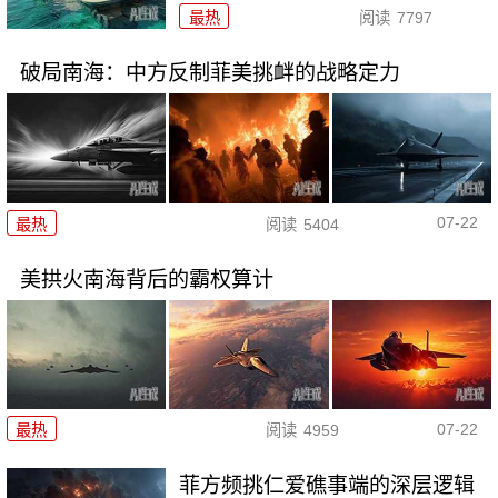
最热
阅读
7797
破局南海：中方反制菲美挑衅的战略定力
07-22
最热
阅读
5404
美拱火南海背后的霸权算计
07-22
最热
阅读
4959
菲方频挑仁爱礁事端的深层逻辑