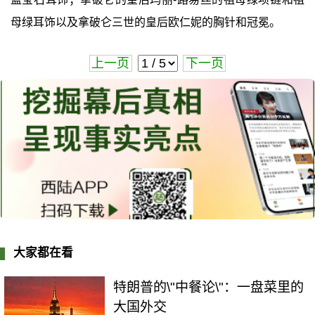
母绿耳饰以及拿破仑三世的皇后欧仁妮的胸针和冠冕。
上一页
下一页
大家都在看
特朗普的\"中餐论\"：一盘菜里的
大国外交