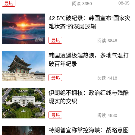
08-05
最热
阅读
3350
42.5℃破纪录：韩国宣布“国家灾
难状态”的深层逻辑
最热
阅读
6848
韩国遭遇极端热浪，多地气温打
破百年纪录
最热
阅读
4418
伊朗绝不拥核：政治红线与残酷
现实的交织
最热
阅读
4830
特朗普宣称掌控海峡：战略意图