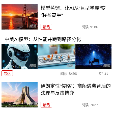
模型蒸馏：让AI从“巨型学霸”变
“轻盈高手”
最热
阅读
9186
中美AI模型：从性能并跑到路径分化
07-28
最热
阅读
8496
伊朗定性“侵略”：商船遇袭背后的
法理与反击博弈
最热
阅读
7027