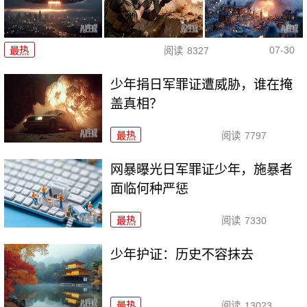
07-30
最热
阅读
8327
少年捐日军罪证遭威胁，谁在掩
盖真相？
最热
阅读
7797
网暴曝光日军罪证少年，施暴者
面临何种严惩
最热
阅读
7330
少年护证：历史不容抹去
最热
阅读
13023