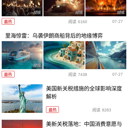
07-27
最热
阅读
6160
里海惊雷：乌袭伊朗商船背后的地缘博弈
07-27
最热
阅读
7438
美国新关税措施的全球影响深度
解析
最热
阅读
8283
美新关税落地：中国消费意愿与