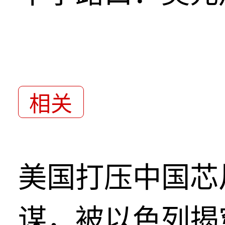
相关
美国打压中国芯
谋，被以色列揭