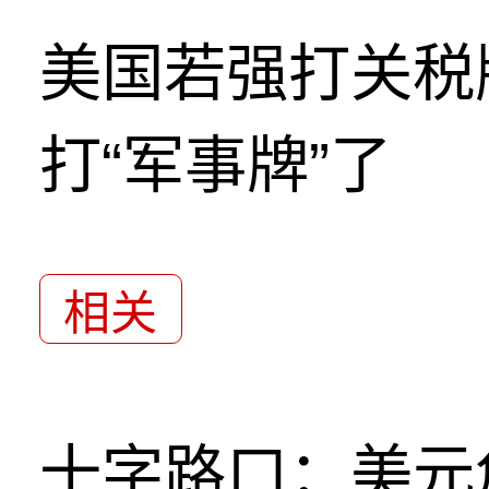
美国若强打关税
打“军事牌”了
相关
十字路口：美元