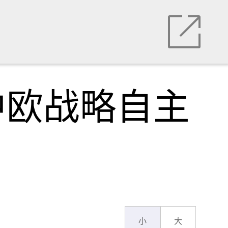
中欧战略自主
小
大