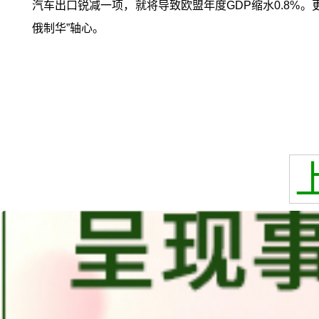
汽车出口锐减一项，就将导致欧盟年度GDP缩水0.8%。
俄制华”轴心。