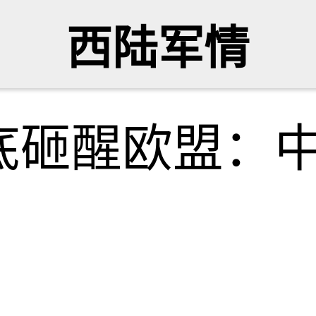
西陆军情
底砸醒欧盟：