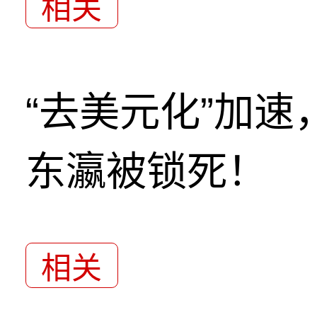
相关
“去美元化”加
东瀛被锁死！
相关