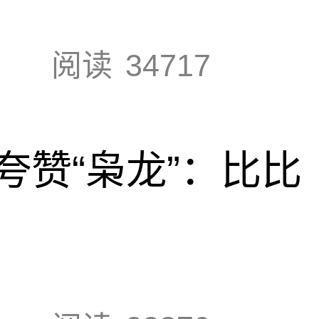
阅读
34717
夸赞“枭龙”：比比