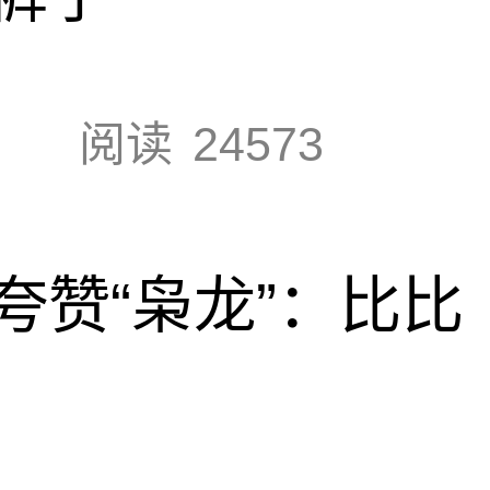
阅读
24573
夸赞“枭龙”：比比