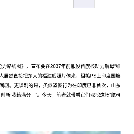
能力路线图》，宣布要在2037年前服役首艘核动力航母“维
度人居然直接把东大的福建舰照片偷来，粗糙PS上印度国旗
是场闹剧。更讽刺的是，类似盗图行为在印度已非首次，山东
波‘创新’我给满分！”。今天，笔者就带看官们深挖这场“航母