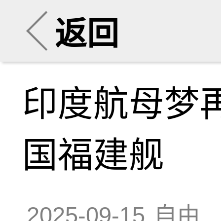
返回
印度航母梦
国福建舰
2025-09-15
自由