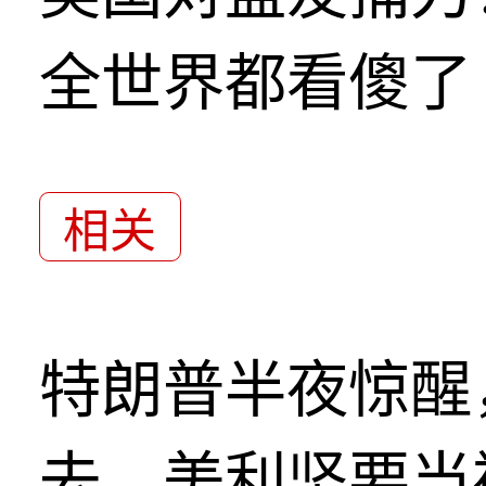
全世界都看傻了
相关
特朗普半夜惊醒
去，美利坚要当