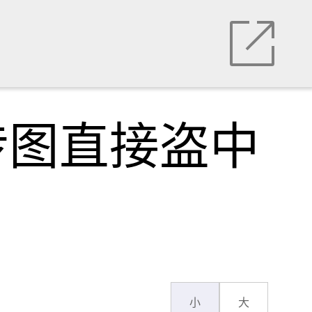
传图直接盗中
小
大