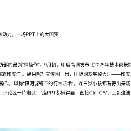
动力，一场PPT上的大国梦
部的最新“神操作”。9月初，印度高调发布《2025年技术前景
称霸印度洋”。结果呢？宣传图一出，国际网友笑掉大牙——印
这波操作，堪称“恒河滤镜下的行为艺术”，连三岁小孩都看得出
论区一片嘲讽：“连PPT都懒得画，直接Ctrl+C/V，三哥这