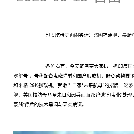
印度航母梦再闹笑话：盗图福建舰，豪赌核
各位看官，今天笔者带大家扒一扒印度国防
沙尔号”，号称配备电磁弹射和国产舰载机，野心勃勃要“
和米格-29K舰载机，就敢当自家“未来航母”的招牌！
舰、美国核航母乃至朱日和阅兵画面都曾遭“印度化”处理，评
豪赌”背后的技术黑洞与现实荒诞。