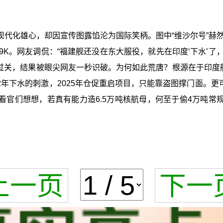
现代化雄心，却因宣传图露馅沦为国际笑柄。图中“维沙尔号”赫
K。网友调侃：“福建舰还没在东大服役，就先在印度‘下水’了
关，结果被眼尖网友一秒识破。为何如此荒唐？根源在于印度航母计
2年下水的刺激，2025年仓促重启项目，只能靠盗图撑门面。更
看官们想想，若真有能力造6.5万吨核航母，何至于偷4万吨常
上一页
下一