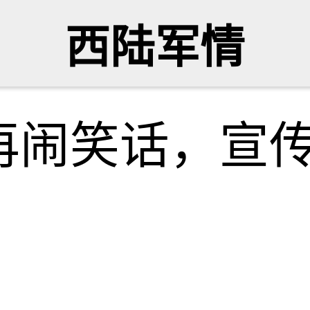
西陆军情
再闹笑话，宣