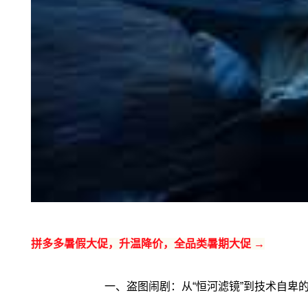
拼多多暑假大促，升温降价，全品类暑期大促 →
一、盗图闹剧：从“恒河滤镜”到技术自卑