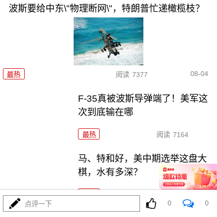
波斯要给中东\"物理断网\"，特朗普忙递橄榄枝？
08-04
最热
阅读
7377
F-35真被波斯导弹端了！美军这
次到底输在哪
最热
阅读
7164
马、特和好，美中期选举这盘大
棋，水有多深？
最热
阅读
6527
0
0
点评一下