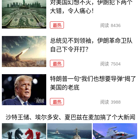
对美国幻想不灭，伊朗犯下两个
大错，令人痛心！
最热
阅读
8436
总统见不到领袖，伊朗革命卫队
自己下令开打？
最热
阅读
7504
特朗普一句“我们也想要导弹”揭了
美国的老底
最热
阅读
3988
沙特王储、埃尔多安、夏巴兹在麦加搞了个大新闻