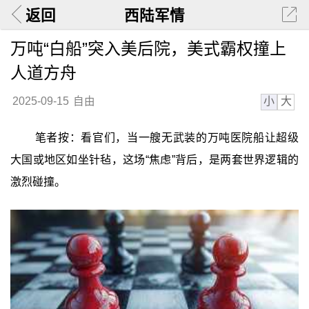
返回
西陆军情
万吨“白船”突入美后院，美式霸权撞上
人道方舟
小
大
2025-09-15
自由
笔者按：看官们，当一艘无武装的万吨医院船让超级
大国或地区如坐针毡，这场“焦虑”背后，是两套世界逻辑的
激烈碰撞。