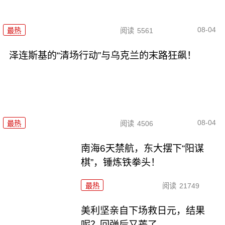
08-04
最热
阅读
5561
泽连斯基的“清场行动”与乌克兰的末路狂飙！
08-04
最热
阅读
4506
南海6天禁航，东大摆下“阳谋
棋”，锤炼铁拳头！
最热
阅读
21749
美利坚亲自下场救日元，结果
呢？回弹后又蔫了