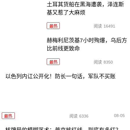
土耳其货船在黑海遭袭，泽连斯
基又惹了大麻烦
最热
阅读
16491
赫梅利尼茨基7小时殉爆，乌后方
比前线更致命
最热
阅读
8350
以色列内讧公开化！防长一句话，军队不买账
08-05
最热
阅读
6336