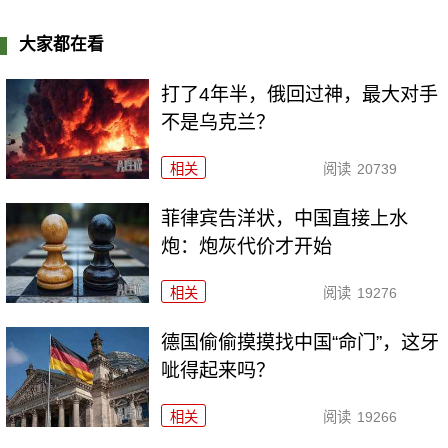
大家都在看
打了4年半，俄回过神，最大对手
不是乌克兰？
相关
阅读
20739
菲律宾告洋状，中国直接上水
炮：炮灰代价才开始
相关
阅读
19276
德国偷偷摸摸找中国“命门”，这牙
呲得起来吗？
相关
阅读
19266