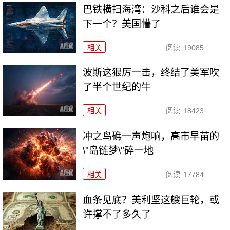
巴铁横扫海湾：沙科之后谁会是
下一个？美国懵了
相关
阅读
19085
波斯这狠厉一击，终结了美军吹
了半个世纪的牛
相关
阅读
18423
冲之鸟礁一声炮响，高市早苗的
\"岛链梦\"碎一地
相关
阅读
17784
血条见底？美利坚这艘巨轮，或
许撑不了多久了