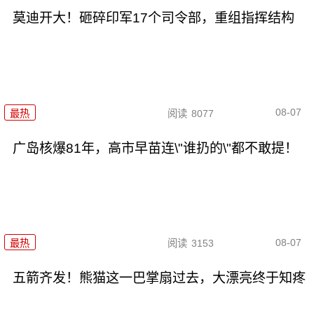
莫迪开大！砸碎印军17个司令部，重组指挥结构
08-07
最热
阅读
8077
广岛核爆81年，高市早苗连\"谁扔的\"都不敢提！
08-07
最热
阅读
3153
五箭齐发！熊猫这一巴掌扇过去，大漂亮终于知疼