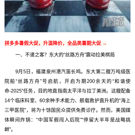
拼多多暑假大促，升温降价，全品类暑期大促 →
一、不速之客？东大的“丝路方舟”震动拉美棋局
9月5日，福建泉州港汽笛长鸣。东大第二艘万吨级医
院船“丝路方舟”号启航，开启为期200余天的“和谐使
命-2025”任务，目的地直指南太平洋与拉丁美洲。这艘配备
14个临床科室、60余种手术能力、舰载救护直升机的“海上
三甲医院”，将为十馀国民众提供免费诊疗。然而，美国媒
体瞬间炸锅：“中国军舰闯入后院”“停留大半年是战略挑
衅”。