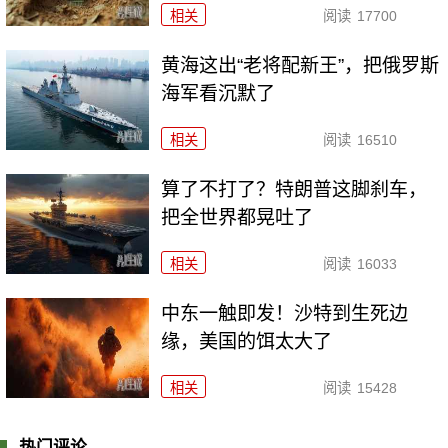
相关
阅读
17700
黄海这出“老将配新王”，把俄罗斯
海军看沉默了
相关
阅读
16510
算了不打了？特朗普这脚刹车，
把全世界都晃吐了
相关
阅读
16033
中东一触即发！沙特到生死边
缘，美国的饵太大了
相关
阅读
15428
热门评论