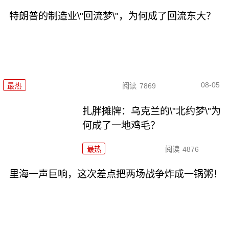
特朗普的制造业\"回流梦\"，为何成了回流东大？
08-05
最热
阅读
7869
扎胖摊牌：乌克兰的\"北约梦\"为
何成了一地鸡毛？
最热
阅读
4876
里海一声巨响，这次差点把两场战争炸成一锅粥！