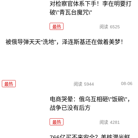
对检察官体系下手！李在明要打
破\"青瓦台魔咒\"
最热
阅读
6525
被俄导弹天天“洗地”，泽连斯基还在做着美梦！
08-06
最热
阅读
5944
电商哭晕：俄乌互相砸\"饭碗\"，
战争已没有后方
最热
阅读
4281
766亿买不来安全？美核潜光鲜