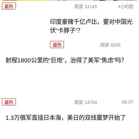
最热
阅读
31145
4小时前
印度豪赌千亿卢比，要对中国光
伏“卡脖子”？
最热
阅读
8245
射程1800公里的“巨炮”，治得了美军“焦虑”吗？
08-07
最热
阅读
14764
1.3万俄军直插日本海，美日的双线噩梦开始了