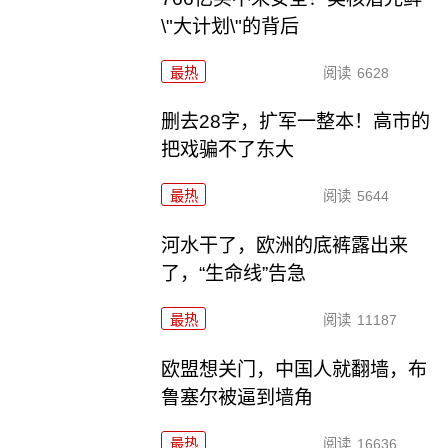
\"大计划\"的背后
最热
阅读
6628
删去28字，扩军一整本！高市的
把戏骗不了东大
最热
阅读
5644
河水干了，欧洲的底裤露出来
了，“生命线”告急
最热
阅读
11187
欧盟想关门，中国人就翻墙，布
鲁塞尔被逼到墙角
最热
阅读
16636