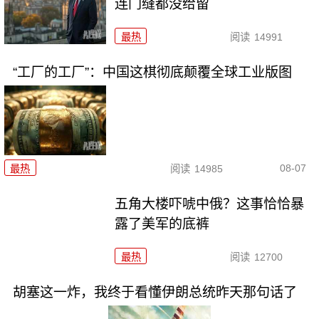
连门缝都没给留
最热
阅读
14991
“工厂的工厂”：中国这棋彻底颠覆全球工业版图
08-07
最热
阅读
14985
五角大楼吓唬中俄？这事恰恰暴
露了美军的底裤
最热
阅读
12700
胡塞这一炸，我终于看懂伊朗总统昨天那句话了