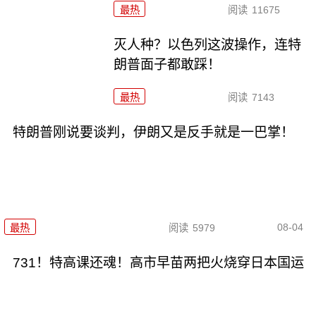
最热
阅读
11675
灭人种？以色列这波操作，连特
朗普面子都敢踩！
最热
阅读
7143
特朗普刚说要谈判，伊朗又是反手就是一巴掌！
08-04
最热
阅读
5979
731！特高课还魂！高市早苗两把火烧穿日本国运