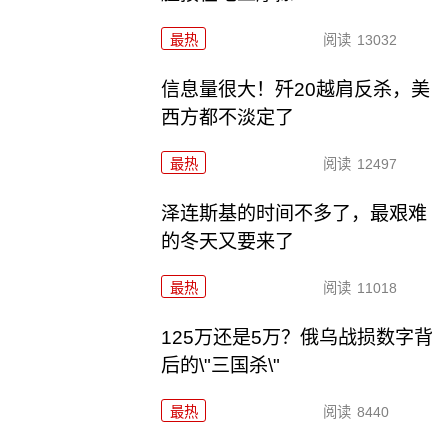
最热
阅读
13032
信息量很大！歼20越肩反杀，美
西方都不淡定了
最热
阅读
12497
泽连斯基的时间不多了，最艰难
的冬天又要来了
最热
阅读
11018
125万还是5万？俄乌战损数字背
后的\"三国杀\"
最热
阅读
8440