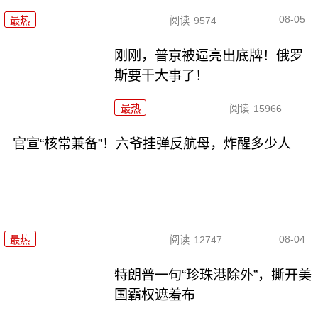
08-05
最热
阅读
9574
刚刚，普京被逼亮出底牌！俄罗
斯要干大事了！
最热
阅读
15966
官宣“核常兼备”！六爷挂弹反航母，炸醒多少人
08-04
最热
阅读
12747
特朗普一句“珍珠港除外”，撕开美
国霸权遮羞布