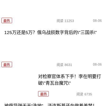
08-06
最热
阅读
11253
125万还是5万？俄乌战损数字背后的\"三国杀\"
08-06
最热
阅读
8631
对检察官体系下手！李在明要打
破\"青瓦台魔咒\"
最热
阅读
6735
被俄导弹天天“洗地”，泽连斯基还在做着美梦！