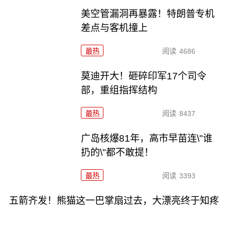
美空管漏洞再暴露！特朗普专机
差点与客机撞上
最热
阅读
4686
莫迪开大！砸碎印军17个司令
部，重组指挥结构
最热
阅读
8437
广岛核爆81年，高市早苗连\"谁
扔的\"都不敢提！
最热
阅读
3393
五箭齐发！熊猫这一巴掌扇过去，大漂亮终于知疼