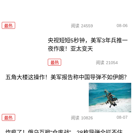
08-06
最热
阅读
24559
央视短短5秒钟，美军3年兵推一
夜作废！亚太变天
最热
阅读
21054
五角大楼这操作！美军报告称中国导弹不如伊朗？
08-07
最热
阅读
10826
炸疯了！俄乌互掀“仓库战”，28枚导弹全拦不住