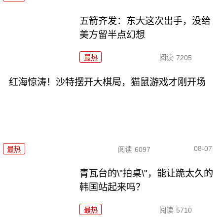
五箭齐发：东大这次出手，没给
美方留半点幻想
最热
阅读
7205
红海惊涛！沙特摆开大棋局，猫鼠游戏才刚开场
08-07
最热
阅读
6097
青瓦台的\"拍桌\"，能让跪太久的
韩国站起来吗？
最热
阅读
5710