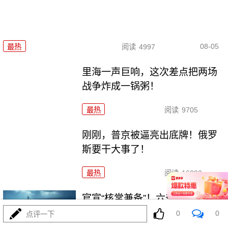
08-05
最热
阅读
4997
里海一声巨响，这次差点把两场
战争炸成一锅粥！
最热
阅读
9705
刚刚，普京被逼亮出底牌！俄罗
斯要干大事了！
最热
阅读
16092
官宣“核常兼备”！六爷挂弹反航
母，炸醒多少人
0
0
点评一下