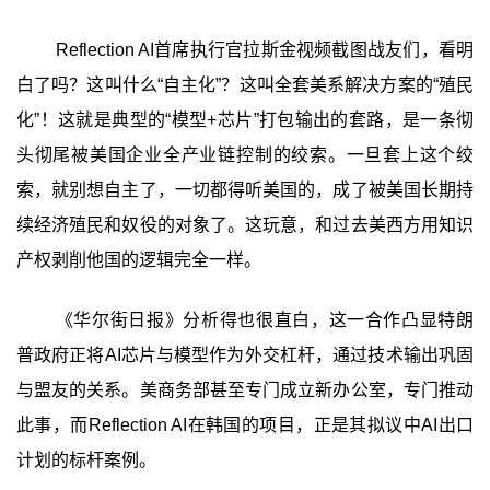
Reflection AI首席执行官拉斯金视频截图战友们，看明
白了吗？这叫什么“自主化”？这叫全套美系解决方案的“殖民
化”！这就是典型的“模型+芯片”打包输出的套路，是一条彻
头彻尾被美国企业全产业链控制的绞索。一旦套上这个绞
索，就别想自主了，一切都得听美国的，成了被美国长期持
续经济殖民和奴役的对象了。这玩意，和过去美西方用知识
产权剥削他国的逻辑完全一样。
《华尔街日报》分析得也很直白，这一合作凸显特朗
普政府正将AI芯片与模型作为外交杠杆，通过技术输出巩固
与盟友的关系。美商务部甚至专门成立新办公室，专门推动
此事，而Reflection AI在韩国的项目，正是其拟议中AI出口
计划的标杆案例。