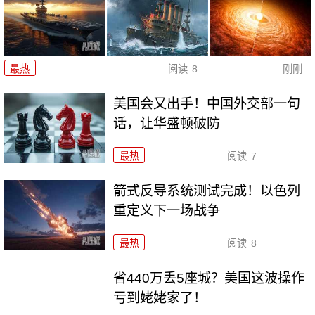
最热
阅读
8
刚刚
美国会又出手！中国外交部一句
话，让华盛顿破防
最热
阅读
7
箭式反导系统测试完成！以色列
重定义下一场战争
最热
阅读
8
省440万丢5座城？美国这波操作
亏到姥姥家了！