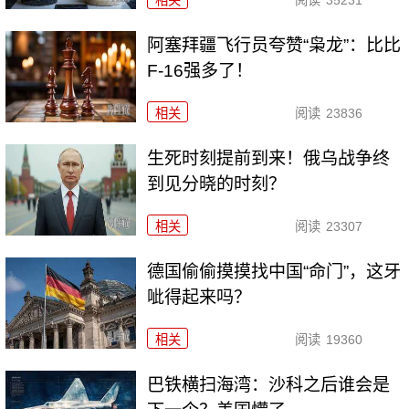
相关
阅读
35231
阿塞拜疆飞行员夸赞“枭龙”：比比
F-16强多了！
相关
阅读
23836
生死时刻提前到来！俄乌战争终
到见分晓的时刻？
相关
阅读
23307
德国偷偷摸摸找中国“命门”，这牙
呲得起来吗？
相关
阅读
19360
巴铁横扫海湾：沙科之后谁会是