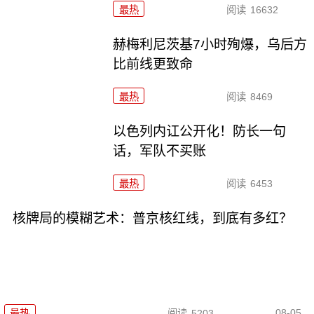
最热
阅读
16632
赫梅利尼茨基7小时殉爆，乌后方
比前线更致命
最热
阅读
8469
以色列内讧公开化！防长一句
话，军队不买账
最热
阅读
6453
核牌局的模糊艺术：普京核红线，到底有多红？
08-05
最热
阅读
5203