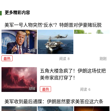
更多精彩内容
美军一号人物突然“反水”？特朗普对伊豪赌玩脱
最热
阅读
8
刚刚
五角大楼急疯了！伊朗这场仗把
美帝家底打穿了！
最热
阅读
6
美军收到最后通牒：伊朗居然要求美答应这六条