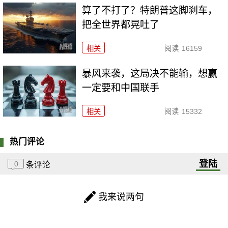
算了不打了？特朗普这脚刹车，
把全世界都晃吐了
相关
阅读
16159
暴风来袭，这局决不能输，想赢
一定要和中国联手
相关
阅读
15332
热门评论
登陆
0
条评论
我来说两句