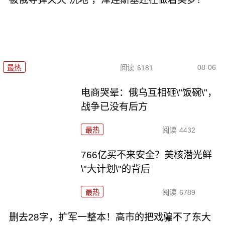
08-06
最热
阅读
6181
电商哭晕：俄乌互相砸\"饭碗\"，
战争已没有后方
最热
阅读
4432
766亿买不来安全？美核潜光鲜
\"大计划\"的背后
最热
阅读
6789
删去28字，扩军一整本！高市的把戏骗不了东大