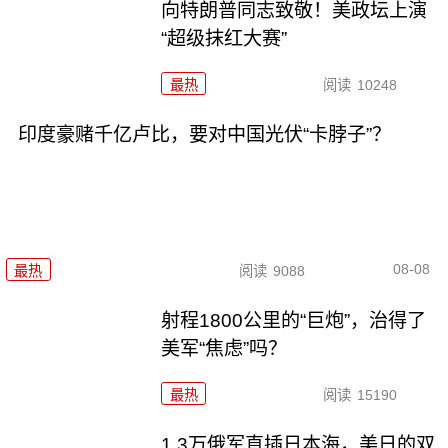
向特朗普同志致敬！美政坛上演
“超级抹红大赛”
最热
阅读
10248
印度豪赌千亿卢比，要对中国光伏“卡脖子”？
08-08
最热
阅读
9088
射程1800公里的“巨炮”，治得了
美军“焦虑”吗？
最热
阅读
15190
1.3万俄军直插日本海，美日的双