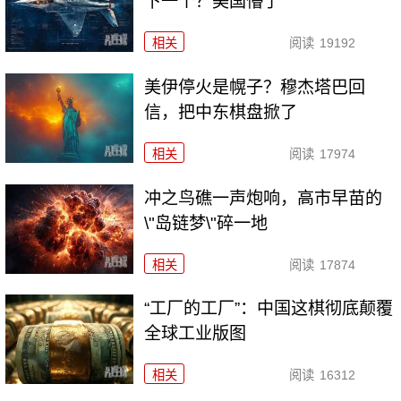
下一个？美国懵了
相关
阅读
19192
美伊停火是幌子？穆杰塔巴回
信，把中东棋盘掀了
相关
阅读
17974
冲之鸟礁一声炮响，高市早苗的
\"岛链梦\"碎一地
相关
阅读
17874
“工厂的工厂”：中国这棋彻底颠覆
全球工业版图
相关
阅读
16312