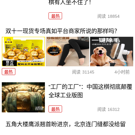
棋有人坐不住了！
最热
阅读
18854
双十一现货专场真如平台商家所说的那样吗？
最热
阅读
31145
4小时前
“工厂的工厂”：中国这棋彻底颠覆
全球工业版图
最热
阅读
16312
五角大楼鹰派翘首盼进京，北京连门缝都没给留