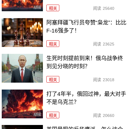
相关
阅读
25640
阿塞拜疆飞行员夸赞“枭龙”：比比
F-16强多了！
相关
阅读
23625
生死时刻提前到来！俄乌战争终
到见分晓的时刻？
相关
阅读
23018
打了4年半，俄回过神，最大对手
不是乌克兰？
相关
阅读
20660