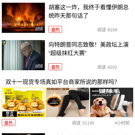
胡塞这一炸，我终于看懂伊朗总
统昨天那句话了
最热
阅读
8169
向特朗普同志致敬！美政坛上演
“超级抹红大赛”
最热
阅读
8202
双十一现货专场真如平台商家所说的那样吗？
最热
阅读
31145
4小时前