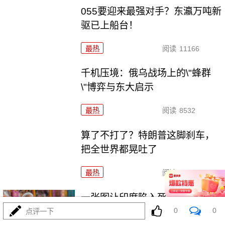
055要迎来最强对手？东瀛万吨新
驱已上船台！
最热
阅读
11166
千机压境：俄乌战场上的\"蜂群
\"博弈与东大启示
最热
阅读
8532
算了不打了？特朗普这脚刹车，
把全世界都晃吐了
最热
阅读
15768
一张图让印度陷入死寂，五枚金
0
0
牌背后的终极真相
点评一下