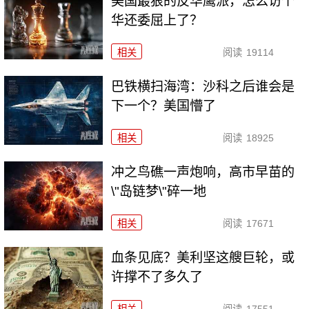
美国最狠的反华鹰派，怎么访个
华还委屈上了？
相关
阅读
19114
巴铁横扫海湾：沙科之后谁会是
下一个？美国懵了
相关
阅读
18925
冲之鸟礁一声炮响，高市早苗的
\"岛链梦\"碎一地
相关
阅读
17671
血条见底？美利坚这艘巨轮，或
许撑不了多久了