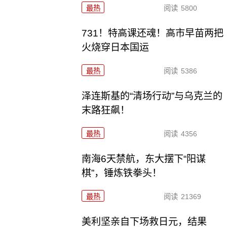
最热
阅读
5800
731！特高课还魂！高市早苗两把
火烧穿日本国运
最热
阅读
5386
泽连斯基的“清场行动”与乌克兰的
末路狂飙！
最热
阅读
4356
南海6天禁航，东大摆下“阳谋
棋”，锤炼铁拳头！
最热
阅读
21369
美利坚亲自下场救日元，结果