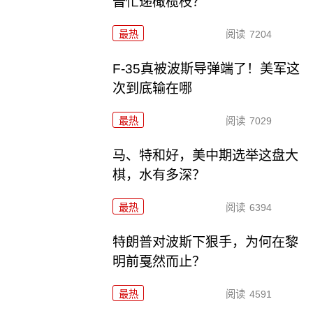
普忙递橄榄枝？
最热
阅读
7204
F-35真被波斯导弹端了！美军这
次到底输在哪
最热
阅读
7029
马、特和好，美中期选举这盘大
棋，水有多深？
最热
阅读
6394
特朗普对波斯下狠手，为何在黎
明前戛然而止？
最热
阅读
4591