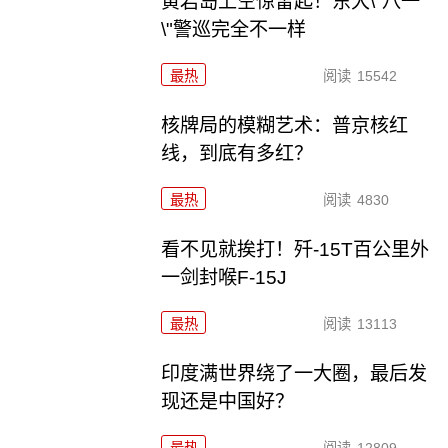
黄岩岛上空惊雷起！东大\"八一
\"警巡完全不一样
最热
阅读
15542
核牌局的模糊艺术：普京核红
线，到底有多红？
最热
阅读
4830
看不见就挨打！歼-15T百公里外
一剑封喉F-15J
最热
阅读
13113
印度满世界绕了一大圈，最后发
现还是中国好？
最热
阅读
12809