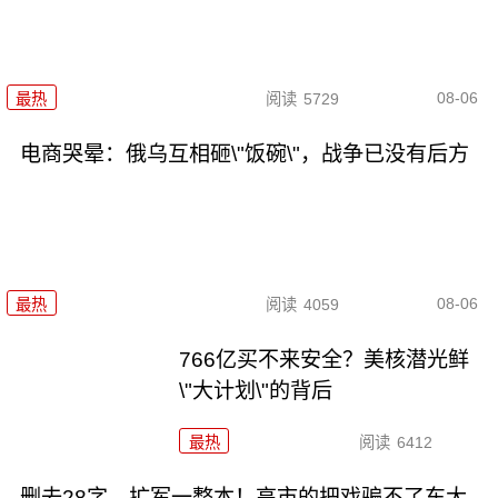
08-06
最热
阅读
5729
电商哭晕：俄乌互相砸\"饭碗\"，战争已没有后方
08-06
最热
阅读
4059
766亿买不来安全？美核潜光鲜
\"大计划\"的背后
最热
阅读
6412
删去28字，扩军一整本！高市的把戏骗不了东大