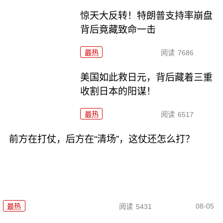
惊天大反转！特朗普支持率崩盘
背后竟藏致命一击
最热
阅读
7686
美国如此救日元，背后藏着三重
收割日本的阳谋！
最热
阅读
6517
前方在打仗，后方在“清场”，这仗还怎么打？
08-05
最热
阅读
5431