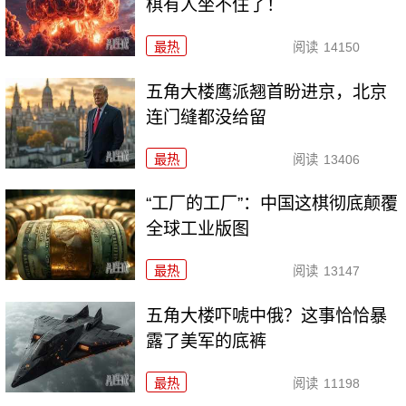
棋有人坐不住了！
最热
阅读
14150
五角大楼鹰派翘首盼进京，北京
连门缝都没给留
最热
阅读
13406
“工厂的工厂”：中国这棋彻底颠覆
全球工业版图
最热
阅读
13147
五角大楼吓唬中俄？这事恰恰暴
露了美军的底裤
最热
阅读
11198