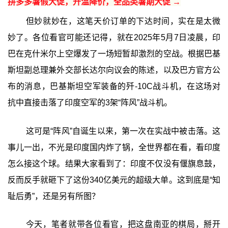
拼多多暑假大促，升温降价，全品类暑期大促 →
但妙就妙在，这笔天价订单的下达时间，实在是太微
妙了。各位看官可能还记得，就在2025年5月7日凌晨，印
巴在克什米尔上空爆发了一场短暂却激烈的空战。根据巴基
斯坦副总理兼外交部长达尔向议会的陈述，以及巴方官方公
布的消息，巴基斯坦空军装备的歼-10C战斗机，在这场对
抗中直接击落了印度空军的3架“阵风”战斗机。
这可是“阵风”自诞生以来，第一次在实战中被击落。这
事儿一出，不光是印度国内炸了锅，全世界都在看，看印度
怎么接这个球。结果大家看到了：印度不仅没有偃旗息鼓，
反而反手就砸下了这份340亿美元的超级大单。这到底是“知
耻后勇”，还是另有所图？
今天，笔者就带各位看官，把这盘南亚的棋局，掰开