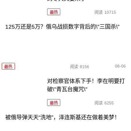
最热
阅读
10715
125万还是5万？俄乌战损数字背后的\"三国杀\"
08-06
最热
阅读
8156
对检察官体系下手！李在明要打
破\"青瓦台魔咒\"
最热
阅读
6255
被俄导弹天天“洗地”，泽连斯基还在做着美梦！