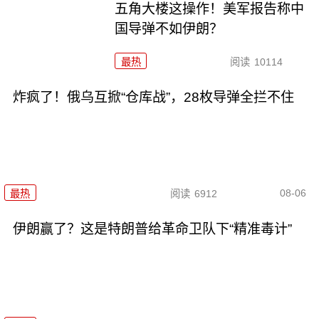
五角大楼这操作！美军报告称中
国导弹不如伊朗？
最热
阅读
10114
炸疯了！俄乌互掀“仓库战”，28枚导弹全拦不住
08-06
最热
阅读
6912
伊朗赢了？这是特朗普给革命卫队下“精准毒计”