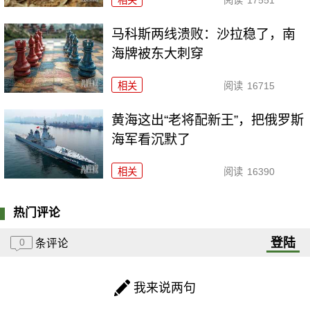
相关
阅读
17551
马科斯两线溃败：沙拉稳了，南
海牌被东大刺穿
相关
阅读
16715
黄海这出“老将配新王”，把俄罗斯
海军看沉默了
相关
阅读
16390
热门评论
登陆
0
条评论
我来说两句