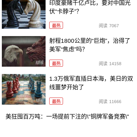
印度豪赌千亿卢比，要对中国光
伏“卡脖子”？
最热
阅读
7067
射程1800公里的“巨炮”，治得了
美军“焦虑”吗？
最热
阅读
14158
1.3万俄军直插日本海，美日的双
线噩梦开始了
最热
阅读
11666
美狂囤百万吨：一场提前下注的\"铜牌军备竞赛\"