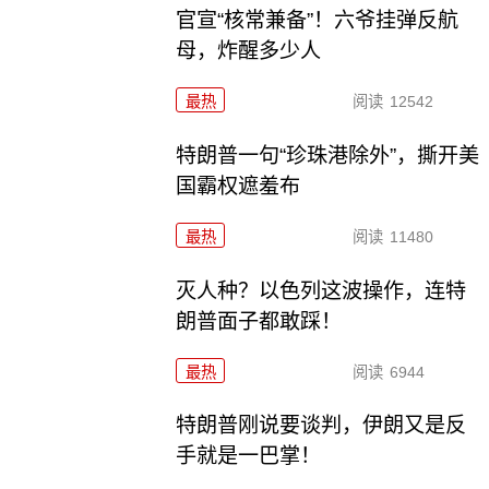
官宣“核常兼备”！六爷挂弹反航
母，炸醒多少人
最热
阅读
12542
特朗普一句“珍珠港除外”，撕开美
国霸权遮羞布
最热
阅读
11480
灭人种？以色列这波操作，连特
朗普面子都敢踩！
最热
阅读
6944
特朗普刚说要谈判，伊朗又是反
手就是一巴掌！