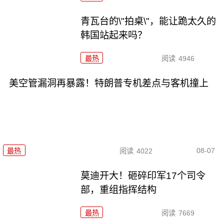
青瓦台的\"拍桌\"，能让跪太久的
韩国站起来吗？
最热
阅读
4946
美空管漏洞再暴露！特朗普专机差点与客机撞上
08-07
最热
阅读
4022
莫迪开大！砸碎印军17个司令
部，重组指挥结构
最热
阅读
7669