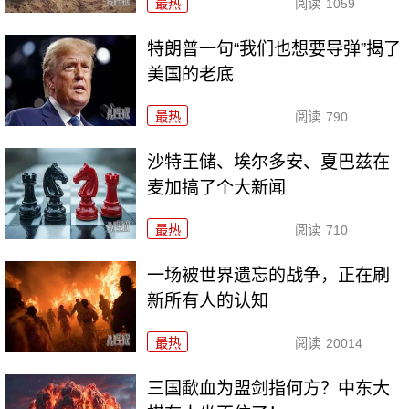
最热
阅读
1059
特朗普一句“我们也想要导弹”揭了
美国的老底
最热
阅读
790
沙特王储、埃尔多安、夏巴兹在
麦加搞了个大新闻
最热
阅读
710
一场被世界遗忘的战争，正在刷
新所有人的认知
最热
阅读
20014
三国歃血为盟剑指何方？中东大