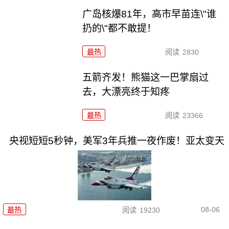
广岛核爆81年，高市早苗连\"谁
扔的\"都不敢提！
最热
阅读
2830
五箭齐发！熊猫这一巴掌扇过
去，大漂亮终于知疼
最热
阅读
23366
央视短短5秒钟，美军3年兵推一夜作废！亚太变天
08-06
最热
阅读
19230