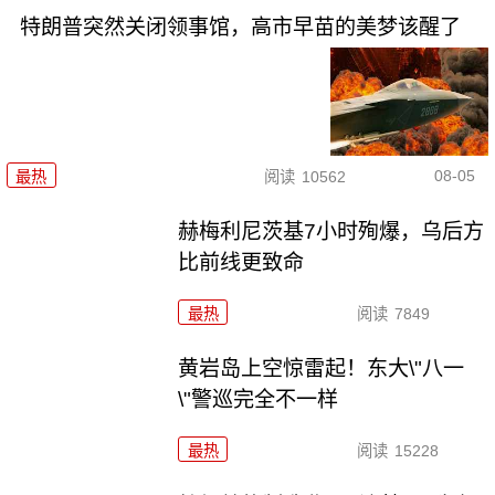
特朗普突然关闭领事馆，高市早苗的美梦该醒了
08-05
最热
阅读
10562
赫梅利尼茨基7小时殉爆，乌后方
比前线更致命
最热
阅读
7849
黄岩岛上空惊雷起！东大\"八一
\"警巡完全不一样
最热
阅读
15228