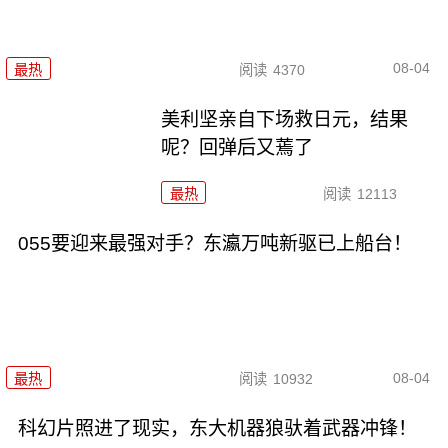
08-04
最热
阅读
4370
美利坚亲自下场救日元，结果
呢？回弹后又蔫了
最热
阅读
12113
055要迎来最强对手？东瀛万吨新驱已上船台！
08-04
最热
阅读
10932
科幻片照进了现实，东大机器狼驮着武器冲锋！