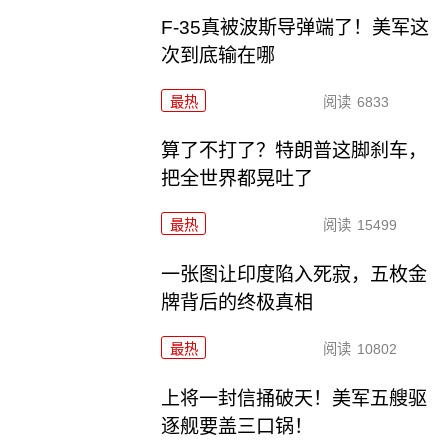
F-35真被波斯导弹端了！美军这
次到底输在哪
最热
阅读
6833
算了不打了？特朗普这脚刹车，
把全世界都晃吐了
最热
阅读
15499
一张图让印度陷入死寂，五枚金
牌背后的终极真相
最热
阅读
10802
上将一封信捅破天！美军五艘驱
逐舰要盖三口锅！