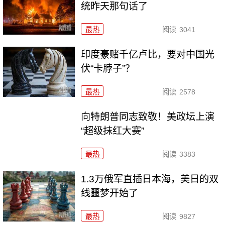
统昨天那句话了
最热
阅读
3041
印度豪赌千亿卢比，要对中国光
伏“卡脖子”？
最热
阅读
2578
向特朗普同志致敬！美政坛上演
“超级抹红大赛”
最热
阅读
3383
1.3万俄军直插日本海，美日的双
线噩梦开始了
最热
阅读
9827