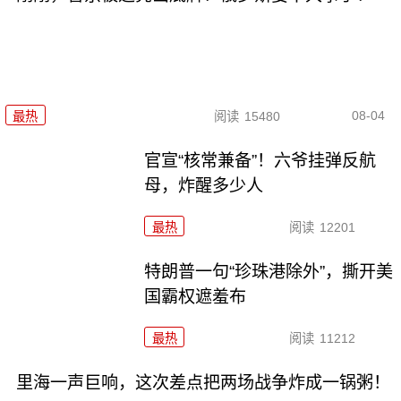
08-04
最热
阅读
15480
官宣“核常兼备”！六爷挂弹反航
母，炸醒多少人
最热
阅读
12201
特朗普一句“珍珠港除外”，撕开美
国霸权遮羞布
最热
阅读
11212
里海一声巨响，这次差点把两场战争炸成一锅粥！