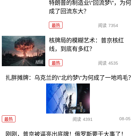
特朗普的制造业\"回流梦\"，为何
成了回流东大？
最热
阅读
7354
核牌局的模糊艺术：普京核红
线，到底有多红？
最热
阅读
4535
扎胖摊牌：乌克兰的\"北约梦\"为何成了一地鸡毛？
08-05
最热
阅读
4391
刚刚，普京被逼亮出底牌！俄罗斯要干大事了！