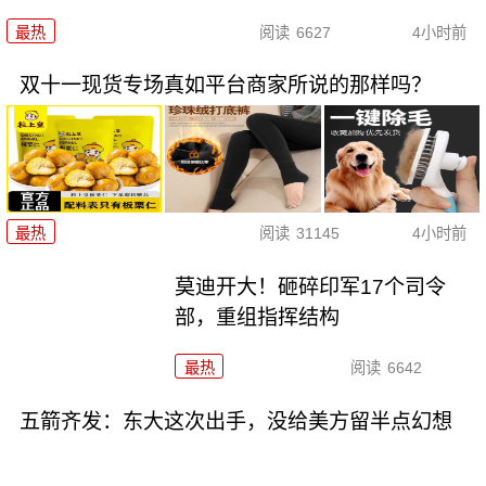
最热
阅读
6627
4小时前
双十一现货专场真如平台商家所说的那样吗？
最热
阅读
31145
4小时前
莫迪开大！砸碎印军17个司令
部，重组指挥结构
最热
阅读
6642
五箭齐发：东大这次出手，没给美方留半点幻想