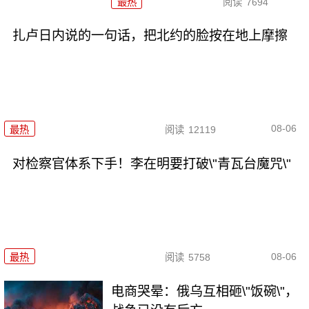
最热
阅读
7694
扎卢日内说的一句话，把北约的脸按在地上摩擦
08-06
最热
阅读
12119
对检察官体系下手！李在明要打破\"青瓦台魔咒\"
08-06
最热
阅读
5758
电商哭晕：俄乌互相砸\"饭碗\"，