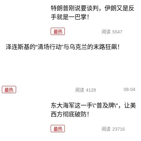
特朗普刚说要谈判，伊朗又是反
手就是一巴掌！
最热
阅读
5547
泽连斯基的“清场行动”与乌克兰的末路狂飙！
08-04
最热
阅读
4128
东大海军这一手\"普及牌\"，让美
西方彻底破防！
最热
阅读
23716