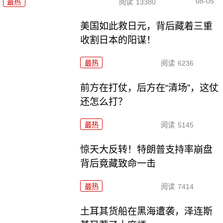
08-05
最热
阅读
13380
美国如此救日元，背后藏着三重
收割日本的阳谋！
最热
阅读
6236
前方在打仗，后方在“清场”，这仗
还怎么打？
最热
阅读
5145
惊天大反转！特朗普支持率崩盘
背后竟藏致命一击
最热
阅读
7414
土耳其货船在黑海遭袭，泽连斯