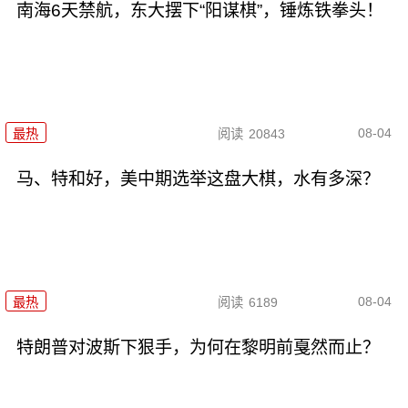
南海6天禁航，东大摆下“阳谋棋”，锤炼铁拳头！
08-04
最热
阅读
20843
马、特和好，美中期选举这盘大棋，水有多深？
08-04
最热
阅读
6189
特朗普对波斯下狠手，为何在黎明前戛然而止？