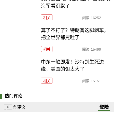
海军看沉默了
相关
阅读
16252
算了不打了？特朗普这脚刹车，
把全世界都晃吐了
相关
阅读
15499
中东一触即发！沙特到生死边
缘，美国的饵太大了
相关
阅读
15151
热门评论
登陆
0
条评论