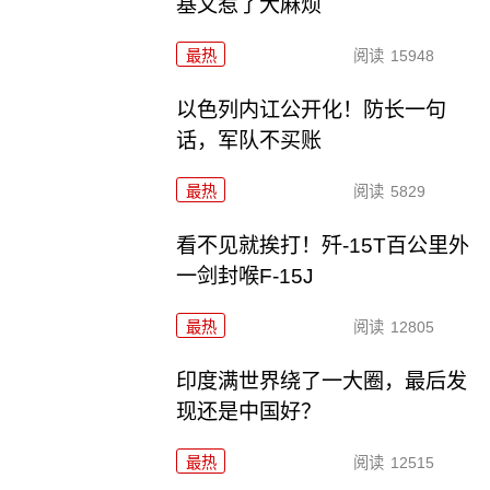
基又惹了大麻烦
最热
阅读
15948
以色列内讧公开化！防长一句
话，军队不买账
最热
阅读
5829
看不见就挨打！歼-15T百公里外
一剑封喉F-15J
最热
阅读
12805
印度满世界绕了一大圈，最后发
现还是中国好？
最热
阅读
12515