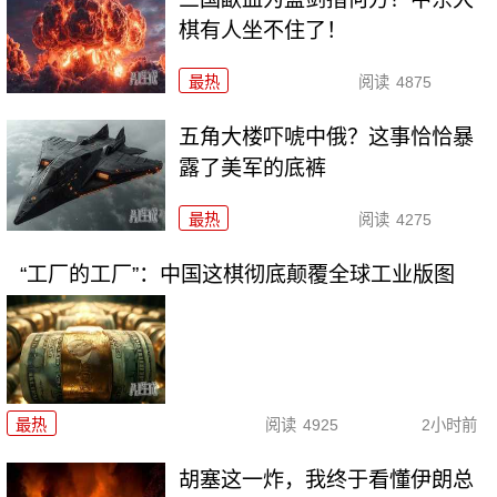
棋有人坐不住了！
最热
阅读
4875
五角大楼吓唬中俄？这事恰恰暴
露了美军的底裤
最热
阅读
4275
“工厂的工厂”：中国这棋彻底颠覆全球工业版图
最热
阅读
4925
2小时前
胡塞这一炸，我终于看懂伊朗总