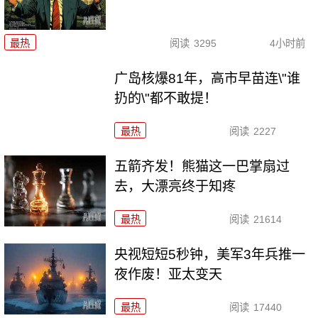
最热
阅读
3295
4小时前
广岛核爆81年，高市早苗连\"谁
扔的\"都不敢提！
最热
阅读
2227
五箭齐发！熊猫这一巴掌扇过
去，大漂亮终于知疼
最热
阅读
21614
央视短短5秒钟，美军3年兵推一
夜作废！亚太变天
最热
阅读
17440