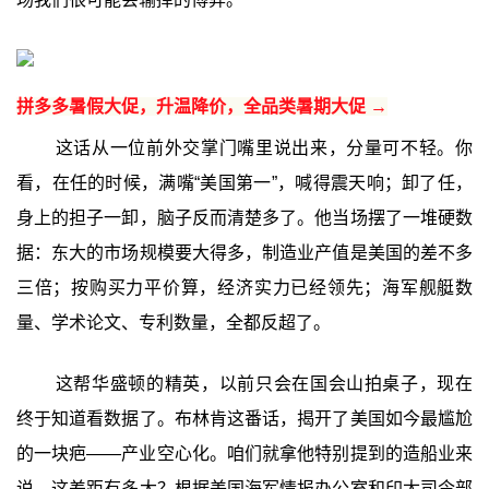
拼多多暑假大促，升温降价，全品类暑期大促 →
这话从一位前外交掌门嘴里说出来，分量可不轻。你
看，在任的时候，满嘴“美国第一”，喊得震天响；卸了任，
身上的担子一卸，脑子反而清楚多了。他当场摆了一堆硬数
据：东大的市场规模要大得多，制造业产值是美国的差不多
三倍；按购买力平价算，经济实力已经领先；海军舰艇数
量、学术论文、专利数量，全都反超了。
这帮华盛顿的精英，以前只会在国会山拍桌子，现在
终于知道看数据了。布林肯这番话，揭开了美国如今最尴尬
的一块疤——产业空心化。咱们就拿他特别提到的造船业来
说，这差距有多大？根据美国海军情报办公室和印太司令部