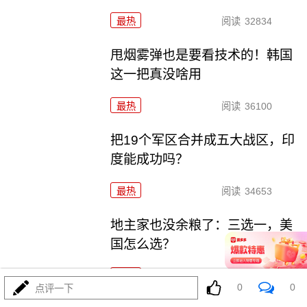
最热
阅读
32834
甩烟雾弹也是要看技术的！韩国
这一把真没啥用
最热
阅读
36100
把19个军区合并成五大战区，印
度能成功吗？
最热
阅读
34653
地主家也没余粮了：三选一，美
国怎么选？
最热
阅读
33231
0
0
点评一下