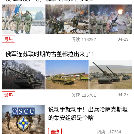
04-29
最热
阅读
116292
俄军连苏联时期的古董都拉出来了！
04-27
最热
阅读
115761
说动手就动手！出兵哈萨克斯坦
的集安组织是个啥
最热
阅读
117364