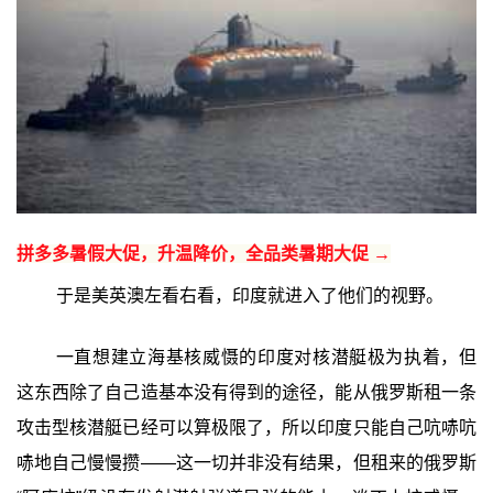
拼多多暑假大促，升温降价，全品类暑期大促 →
于是美英澳左看右看，印度就进入了他们的视野。
一直想建立海基核威慑的印度对核潜艇极为执着，但
这东西除了自己造基本没有得到的途径，能从俄罗斯租一条
攻击型核潜艇已经可以算极限了，所以印度只能自己吭哧吭
哧地自己慢慢攒——这一切并非没有结果，但租来的俄罗斯