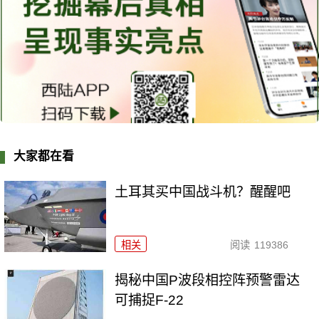
大家都在看
土耳其买中国战斗机？醒醒吧
相关
阅读
119386
揭秘中国P波段相控阵预警雷达
可捕捉F-22