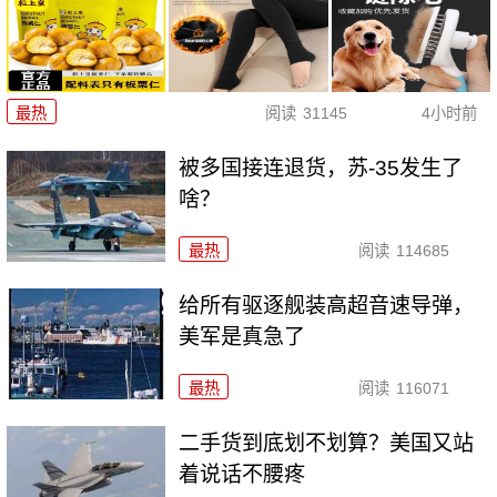
最热
阅读
31145
4小时前
被多国接连退货，苏-35发生了
啥？
最热
阅读
114685
给所有驱逐舰装高超音速导弹，
美军是真急了
最热
阅读
116071
二手货到底划不划算？美国又站
着说话不腰疼