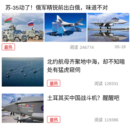
苏-35动了！俄军精锐前出白俄，味道不对
05-18
最热
阅读
246774
北约航母齐聚地中海，却不知暗
处有猛虎窥伺
最热
阅读
128331
土耳其买中国战斗机？醒醒吧
最热
阅读
119386