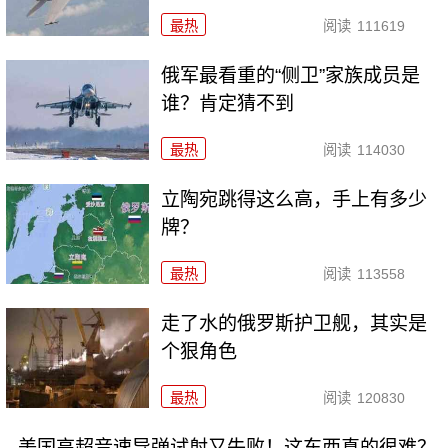
最热
阅读
111619
俄军最看重的“侧卫”家族成员是
谁？肯定猜不到
最热
阅读
114030
立陶宛跳得这么高，手上有多少
牌？
最热
阅读
113558
走了水的俄罗斯护卫舰，其实是
个狠角色
最热
阅读
120830
美国高超音速导弹试射又失败！这东西真的很难？