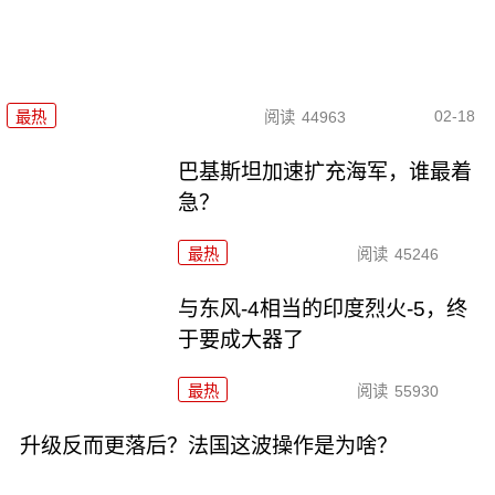
02-18
最热
阅读
44963
巴基斯坦加速扩充海军，谁最着
急？
最热
阅读
45246
与东风-4相当的印度烈火-5，终
于要成大器了
最热
阅读
55930
升级反而更落后？法国这波操作是为啥？