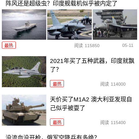
阵风还是超级虫？印度舰载机似乎被内定了
05-11
最热
阅读
115850
2021年买了五种武器，印度就飘
了？
最热
阅读
114000
天价买了M1A2 澳大利亚发现自
己似乎被耍了
最热
阅读
115400
没流血没开枪，俄军空降兵有多绝？