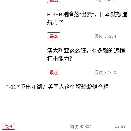
最热
阅读
60698
F-35B刚降落“出云”，日本就想造
航母了
最热
阅读
57234
澳大利亚这么狂，有多强的远程
打击能力？
最热
阅读
37720
F-117重出江湖？美国人这个解释貌似合理
12-29
最热
阅读
42804