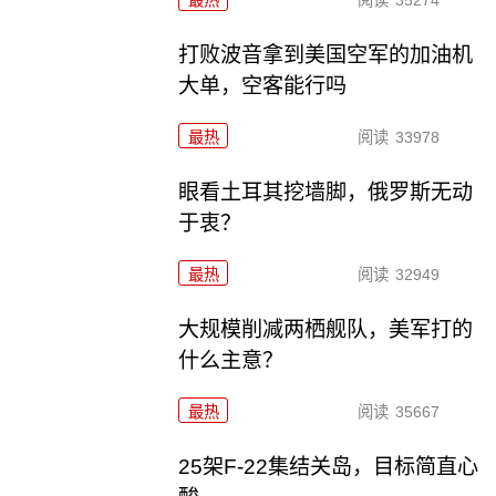
最热
阅读
35274
打败波音拿到美国空军的加油机
大单，空客能行吗
最热
阅读
33978
眼看土耳其挖墙脚，俄罗斯无动
于衷？
最热
阅读
32949
大规模削减两栖舰队，美军打的
什么主意？
最热
阅读
35667
25架F-22集结关岛，目标简直心