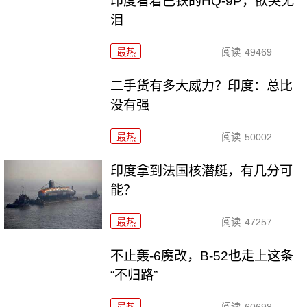
印度看着巴铁的HQ-9P，欲哭无
泪
最热
阅读
49469
二手货有多大威力？印度：总比
没有强
最热
阅读
50002
印度拿到法国核潜艇，有几分可
能？
最热
阅读
47257
不止轰-6魔改，B-52也走上这条
“不归路”