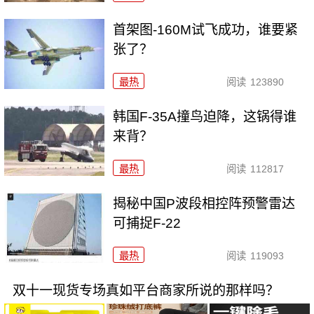
首架图-160M试飞成功，谁要紧
张了？
最热
阅读
123890
韩国F-35A撞鸟迫降，这锅得谁
来背？
最热
阅读
112817
揭秘中国P波段相控阵预警雷达
可捕捉F-22
最热
阅读
119093
双十一现货专场真如平台商家所说的那样吗？