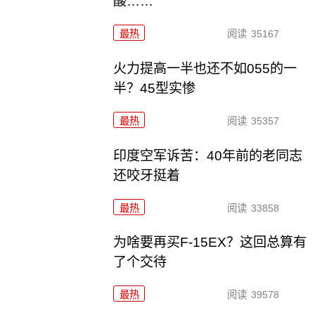
酸……
最热
阅读
35167
火力提高一半也还不如055的一
半？45型实惨
最热
阅读
35357
印度空军诉苦：40年前的老同志
还咬牙挺着
最热
阅读
33858
为啥要再买F-15EX？这回总算有
了个交待
最热
阅读
39578