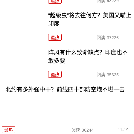
最热
阅读
43229
“超级虫”将去往何方？美国又瞄上
印度
最热
阅读
37226
阵风有什么致命缺点？印度也不
敢多要
最热
阅读
35625
北约有多外强中干？前线四十部防空炮不堪一击
11-19
最热
阅读
36244