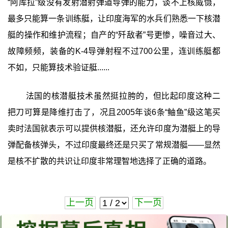
“阿库拉”级没有发射潜射弹道导弹的能力，谈不上核威慑，
最多只能算一条训练艇，让印度海军的水兵们熟悉一下核潜
艇的操作和维护流程；自产的“歼敌者”号更惨，噪音过大、
故障频频，装备的K-4导弹射程不过700公里，连训练艇都
不如，只能算技术验证艇......
法国的核潜艇技术虽然挺拉胯的，但比起印度这种二
把刀可算是降维打击了，况且2005年谈6条“鲉鱼”级这笔买
卖时法国就表示可以提供核潜艇，还允许印度为潜艇上的导
弹配备核弹头，不过印度最终还是只买了常规潜艇——显然
是核不扩散的共识让印度非常理智地选择了正确的道路。
上一页
下一页