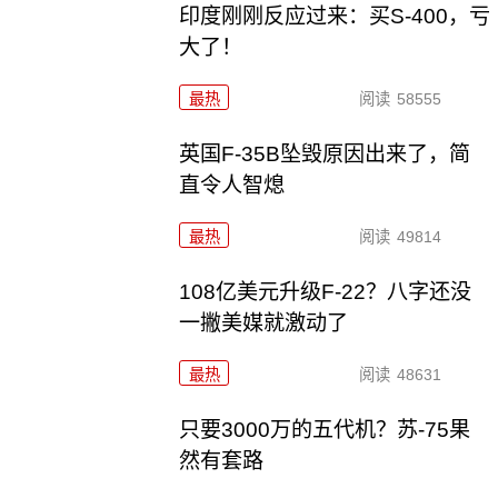
印度刚刚反应过来：买S-400，亏
大了！
最热
阅读
58555
英国F-35B坠毁原因出来了，简
直令人智熄
最热
阅读
49814
108亿美元升级F-22？八字还没
一撇美媒就激动了
最热
阅读
48631
只要3000万的五代机？苏-75果
然有套路