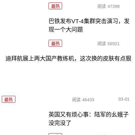
最热
阅读
47398
巴铁发布VT-4集群突击演习，发
现一个大问题
最热
阅读
56921
迪拜航展上两大国产教练机，这次换的皮肤有点狠
03-01
最热
阅读
46433
英国又有烦心事：陆军的幺蛾子
没完没了