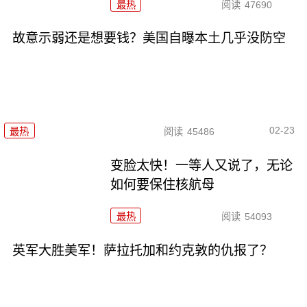
最热
阅读
47690
故意示弱还是想要钱？美国自曝本土几乎没防空
02-23
最热
阅读
45486
变脸太快！一等人又说了，无论
如何要保住核航母
最热
阅读
54093
英军大胜美军！萨拉托加和约克敦的仇报了？