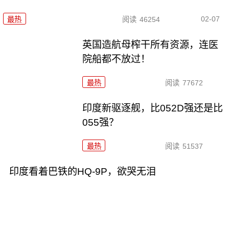
02-07
最热
阅读
46254
英国造航母榨干所有资源，连医
院船都不放过！
最热
阅读
77672
印度新驱逐舰，比052D强还是比
055强？
最热
阅读
51537
印度看着巴铁的HQ-9P，欲哭无泪