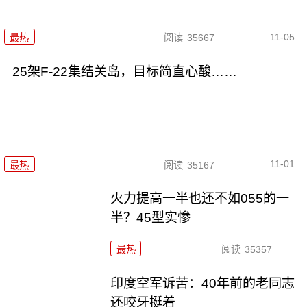
11-05
最热
阅读
35667
25架F-22集结关岛，目标简直心酸……
11-01
最热
阅读
35167
火力提高一半也还不如055的一
半？45型实惨
最热
阅读
35357
印度空军诉苦：40年前的老同志
还咬牙挺着