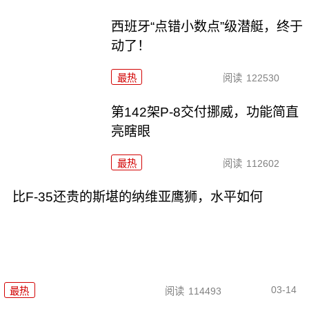
西班牙“点错小数点”级潜艇，终于
动了！
最热
阅读
122530
第142架P-8交付挪威，功能简直
亮瞎眼
最热
阅读
112602
比F-35还贵的斯堪的纳维亚鹰狮，水平如何
03-14
最热
阅读
114493