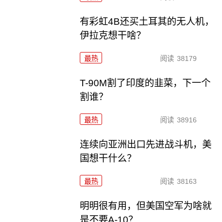
有彩虹4B还买土耳其的无人机，
伊拉克想干啥？
最热
阅读
38179
T-90M割了印度的韭菜，下一个
割谁？
最热
阅读
38916
连续向亚洲出口先进战斗机，美
国想干什么？
最热
阅读
38163
明明很有用，但美国空军为啥就
是不要A-10？