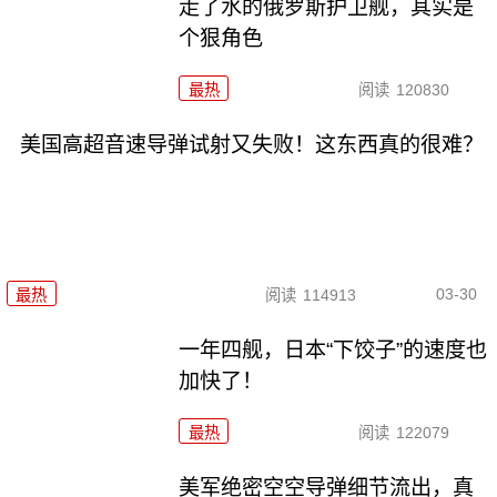
走了水的俄罗斯护卫舰，其实是
个狠角色
最热
阅读
120830
美国高超音速导弹试射又失败！这东西真的很难？
03-30
最热
阅读
114913
一年四舰，日本“下饺子”的速度也
加快了！
最热
阅读
122079
美军绝密空空导弹细节流出，真