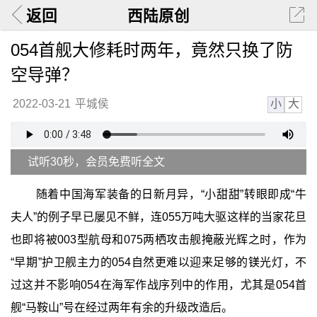
返回
西陆原创
054首舰大修耗时两年，竟然只换了防
空导弹？
小
大
2022-03-21
平城侯
试听30秒，会员免费听全文
随着中国海军装备的日新月异，“小甜甜”转眼即成“牛
夫人”的例子早已屡见不鲜，连055万吨大驱这样的当家花旦
也即将被003型航母和075两栖攻击舰掩蔽光辉之时，作为
“早期”护卫舰主力的054自然更难以迎来足够的镁光灯，不
过这并不影响054在海军作战序列中的作用，尤其是054首
舰“马鞍山”号在经过两年有余的升级改造后。