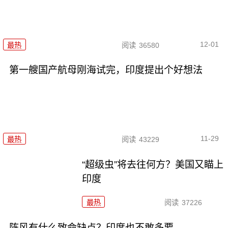
12-01
最热
阅读
36580
第一艘国产航母刚海试完，印度提出个好想法
11-29
最热
阅读
43229
“超级虫”将去往何方？美国又瞄上
印度
最热
阅读
37226
阵风有什么致命缺点？印度也不敢多要