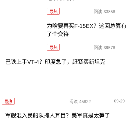
最热
阅读
33858
为啥要再买F-15EX？这回总算有
了个交待
最热
阅读
39578
巴铁上手VT-4？印度急了，赶紧买新坦克
09-29
最热
阅读
45822
军舰混入民船队掩人耳目？美军真是太笋了