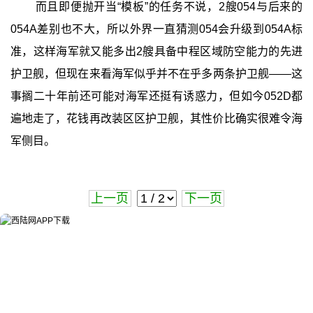
而且即便抛开当“模板”的任务不说，2艘054与后来的
054A差别也不大，所以外界一直猜测054会升级到054A标
准，这样海军就又能多出2艘具备中程区域防空能力的先进
护卫舰，但现在来看海军似乎并不在乎多两条护卫舰——这
事搁二十年前还可能对海军还挺有诱惑力，但如今052D都
遍地走了，花钱再改装区区护卫舰，其性价比确实很难令海
军侧目。
上一页
下一页