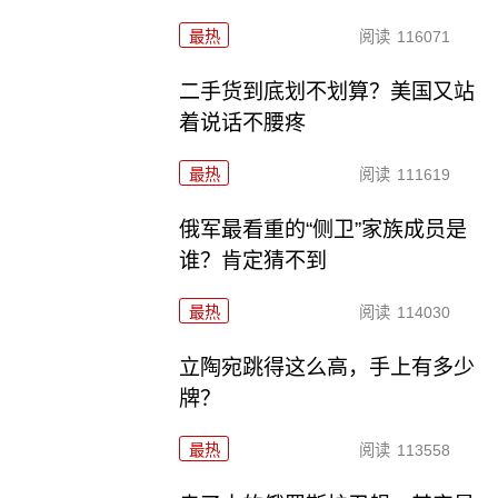
最热
阅读
116071
二手货到底划不划算？美国又站
着说话不腰疼
最热
阅读
111619
俄军最看重的“侧卫”家族成员是
谁？肯定猜不到
最热
阅读
114030
立陶宛跳得这么高，手上有多少
牌？
最热
阅读
113558