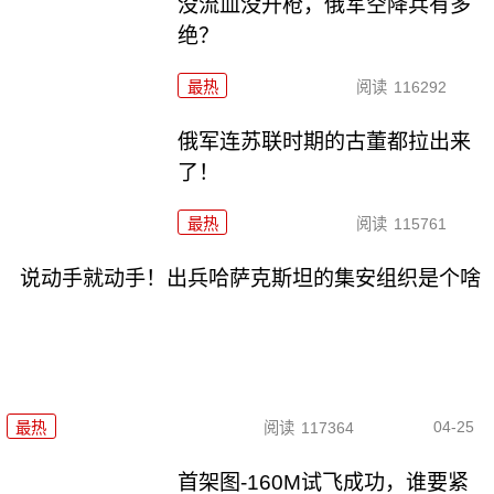
没流血没开枪，俄军空降兵有多
绝？
最热
阅读
116292
俄军连苏联时期的古董都拉出来
了！
最热
阅读
115761
说动手就动手！出兵哈萨克斯坦的集安组织是个啥
04-25
最热
阅读
117364
首架图-160M试飞成功，谁要紧