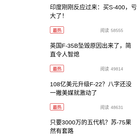
印度刚刚反应过来：买S-400，亏
大了！
最热
阅读
58555
英国F-35B坠毁原因出来了，简
直令人智熄
最热
阅读
49814
108亿美元升级F-22？八字还没
一撇美媒就激动了
最热
阅读
48631
只要3000万的五代机？苏-75果
然有套路