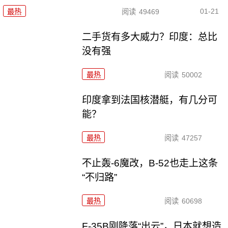
01-21
最热
阅读
49469
二手货有多大威力？印度：总比
没有强
最热
阅读
50002
印度拿到法国核潜艇，有几分可
能？
最热
阅读
47257
不止轰-6魔改，B-52也走上这条
“不归路”
最热
阅读
60698
F-35B刚降落“出云”，日本就想造