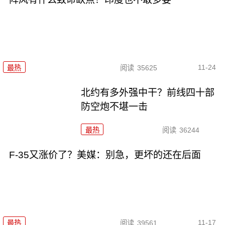
11-24
最热
阅读
35625
北约有多外强中干？前线四十部
防空炮不堪一击
最热
阅读
36244
F-35又涨价了？美媒：别急，更坏的还在后面
11-17
最热
阅读
39561