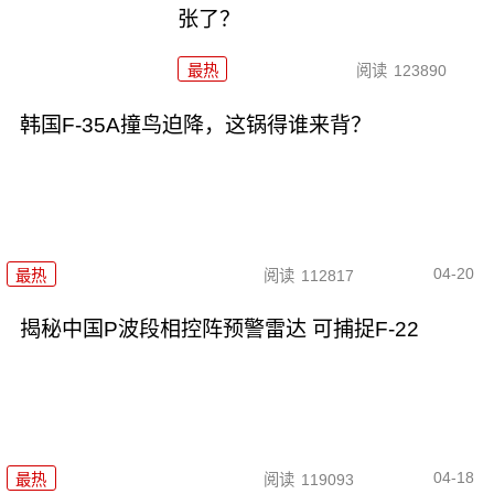
张了？
最热
阅读
123890
韩国F-35A撞鸟迫降，这锅得谁来背？
04-20
最热
阅读
112817
揭秘中国P波段相控阵预警雷达 可捕捉F-22
04-18
最热
阅读
119093