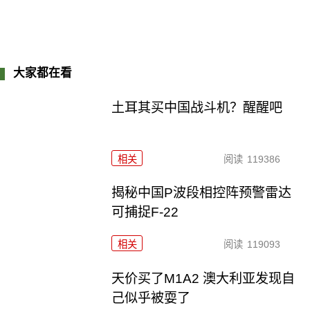
大家都在看
土耳其买中国战斗机？醒醒吧
相关
阅读
119386
揭秘中国P波段相控阵预警雷达
可捕捉F-22
相关
阅读
119093
天价买了M1A2 澳大利亚发现自
己似乎被耍了