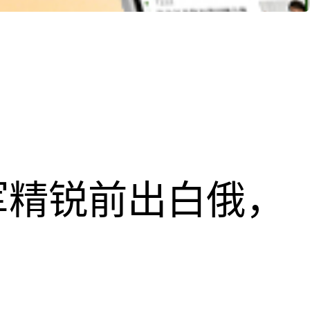
军精锐前出白俄，