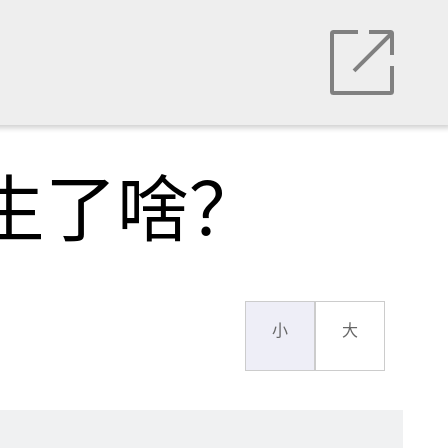
生了啥？
小
大