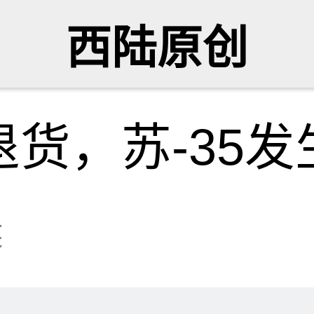
西陆原创
货，苏-35发
侯