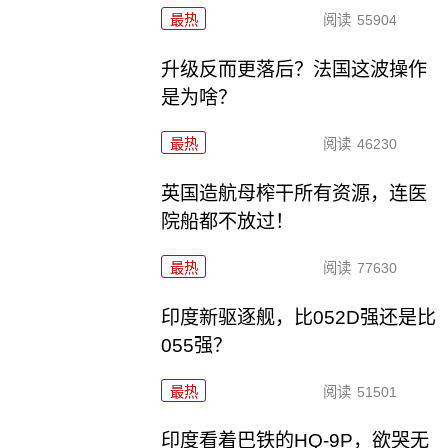
最热
阅读
55904
升级反而更落后？法国这波操作
是为啥？
最热
阅读
46230
英国造航母榨干所有资源，连医
院船都不放过！
最热
阅读
77630
印度新驱逐舰，比052D强还是比
055强？
最热
阅读
51501
印度看着巴铁的HQ-9P，欲哭无