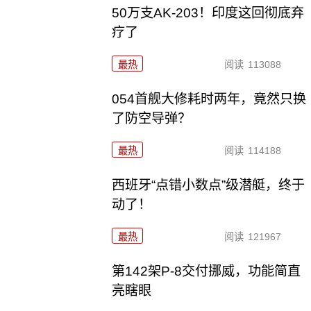
50万支AK-203！印度这回彻底弃
疗了
最热
阅读
113088
054首舰大修耗时两年，竟然只换
了防空导弹？
最热
阅读
114188
西班牙“点错小数点”级潜艇，终于
动了！
最热
阅读
121967
第142架P-8交付挪威，功能简直
亮瞎眼