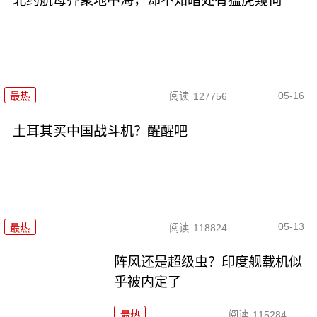
北约航母齐聚地中海，却不知暗处有猛虎窥伺
05-16
最热
阅读
127756
土耳其买中国战斗机？醒醒吧
05-13
最热
阅读
118824
阵风还是超级虫？印度舰载机似
乎被内定了
最热
阅读
115284