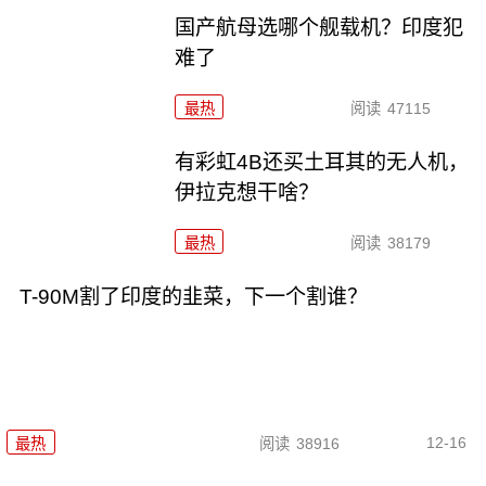
国产航母选哪个舰载机？印度犯
难了
最热
阅读
47115
有彩虹4B还买土耳其的无人机，
伊拉克想干啥？
最热
阅读
38179
T-90M割了印度的韭菜，下一个割谁？
12-16
最热
阅读
38916