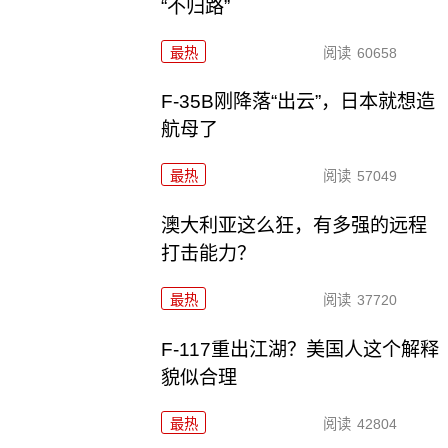
“不归路”
最热
阅读
60658
F-35B刚降落“出云”，日本就想造
航母了
最热
阅读
57049
澳大利亚这么狂，有多强的远程
打击能力？
最热
阅读
37720
F-117重出江湖？美国人这个解释
貌似合理
最热
阅读
42804