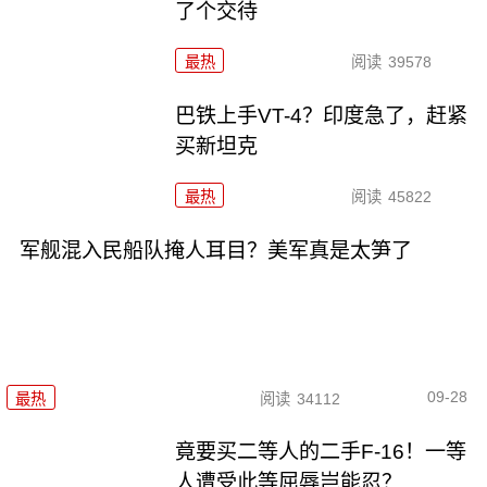
了个交待
最热
阅读
39578
巴铁上手VT-4？印度急了，赶紧
买新坦克
最热
阅读
45822
军舰混入民船队掩人耳目？美军真是太笋了
09-28
最热
阅读
34112
竟要买二等人的二手F-16！一等
人遭受此等屈辱岂能忍？