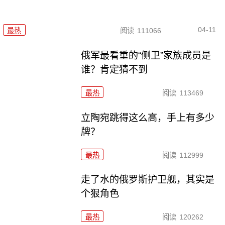
04-11
最热
阅读
111066
俄军最看重的“侧卫”家族成员是
谁？肯定猜不到
最热
阅读
113469
立陶宛跳得这么高，手上有多少
牌？
最热
阅读
112999
走了水的俄罗斯护卫舰，其实是
个狠角色
最热
阅读
120262