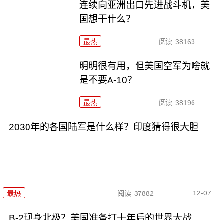
连续向亚洲出口先进战斗机，美
国想干什么？
最热
阅读
38163
明明很有用，但美国空军为啥就
是不要A-10？
最热
阅读
38196
2030年的各国陆军是什么样？印度猜得很大胆
12-07
最热
阅读
37882
B-2现身北极？美国准备打十年后的世界大战