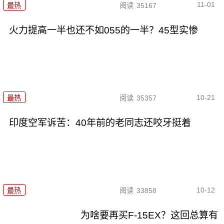
11-01
最热
阅读
35167
火力提高一半也还不如055的一半？45型实惨
10-21
最热
阅读
35357
印度空军诉苦：40年前的老同志还咬牙挺着
10-12
最热
阅读
33858
为啥要再买F-15EX？这回总算有