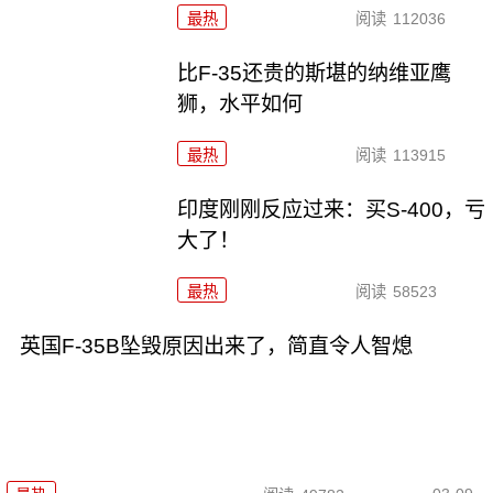
最热
阅读
112036
比F-35还贵的斯堪的纳维亚鹰
狮，水平如何
最热
阅读
113915
印度刚刚反应过来：买S-400，亏
大了！
最热
阅读
58523
英国F-35B坠毁原因出来了，简直令人智熄