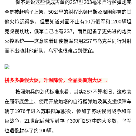
倒不是说这些快成古董的2S7型203毫米自行榴弹炮完
全是被赶鸭子上架，50公里的射程比顿巴斯及周围部署的其
他火炮远得多，但要知道对面不止有10万俄军和1200辆坦
克虎视眈眈，俄军自己也有2S7，而且配备了更先进的炮兵
火控系统——这意味着即使俄军只用2S7与乌克兰同行对射
而不出动其他部队，乌军也很难占到便宜。
拼多多暑假大促，升温降价，全品类暑期大促 →
按照炮兵的划代标准来看，其实2S7不算老旧，这款装
在履带底盘上、使用开放炮塔的自行榴弹炮及其支援保障车
辆于1976年进入苏联陆军服役，参加了苏联侵阿战争和车
臣战争，21世纪后俄军封存了300门2S7中的大多数，乌军
也退役封存了约100辆。