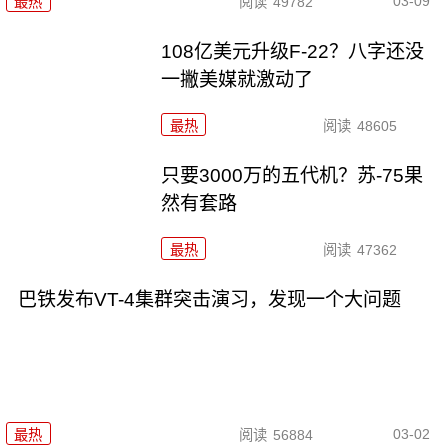
03-09
最热
阅读
49782
108亿美元升级F-22？八字还没
一撇美媒就激动了
最热
阅读
48605
只要3000万的五代机？苏-75果
然有套路
最热
阅读
47362
巴铁发布VT-4集群突击演习，发现一个大问题
03-02
最热
阅读
56884