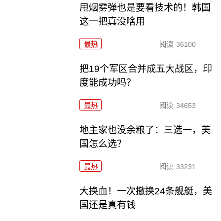
甩烟雾弹也是要看技术的！韩国
这一把真没啥用
最热
阅读
36100
把19个军区合并成五大战区，印
度能成功吗？
最热
阅读
34653
地主家也没余粮了：三选一，美
国怎么选？
最热
阅读
33231
大换血！一次撤换24条舰艇，美
国还是真有钱