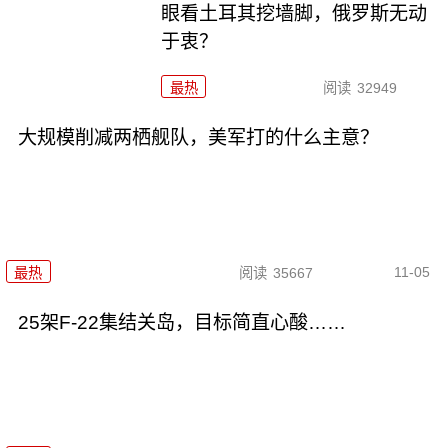
眼看土耳其挖墙脚，俄罗斯无动
于衷？
最热
阅读
32949
大规模削减两栖舰队，美军打的什么主意？
11-05
最热
阅读
35667
25架F-22集结关岛，目标简直心酸……