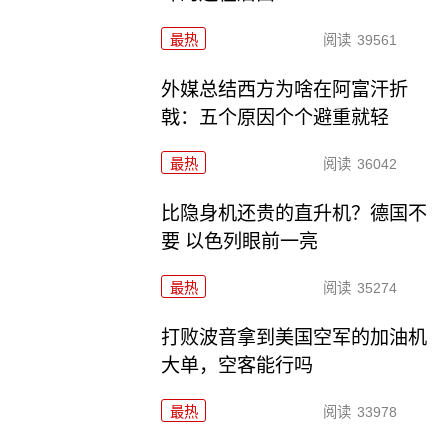
最热
阅读
39561
外媒总结西方为啥在阿富汗折
戟：五个原因个个避重就轻
最热
阅读
36042
比隐身机还贵的直升机？德国不
要 以色列眼前一亮
最热
阅读
35274
打败波音拿到美国空军的加油机
大单，空客能行吗
最热
阅读
33978