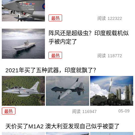
最热
阅读
122322
阵风还是超级虫？印度舰载机似
乎被内定了
最热
阅读
118772
2021年买了五种武器，印度就飘了？
05-09
最热
阅读
116947
天价买了M1A2 澳大利亚发现自己似乎被耍了