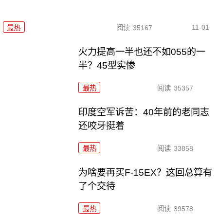
11-01
最热
阅读
35167
火力提高一半也还不如055的一
半？45型实惨
最热
阅读
35357
印度空军诉苦：40年前的老同志
还咬牙挺着
最热
阅读
33858
为啥要再买F-15EX？这回总算有
了个交待
最热
阅读
39578