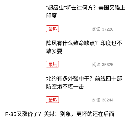
“超级虫”将去往何方？美国又瞄上
印度
最热
阅读
37226
阵风有什么致命缺点？印度也不
敢多要
最热
阅读
35625
北约有多外强中干？前线四十部
防空炮不堪一击
最热
阅读
36244
F-35又涨价了？美媒：别急，更坏的还在后面