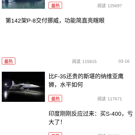
最热
阅读
125697
第142架P-8交付挪威，功能简直亮瞎眼
03-16
最热
阅读
115815
比F-35还贵的斯堪的纳维亚鹰
狮，水平如何
最热
阅读
117671
印度刚刚反应过来：买S-400，亏
大了！