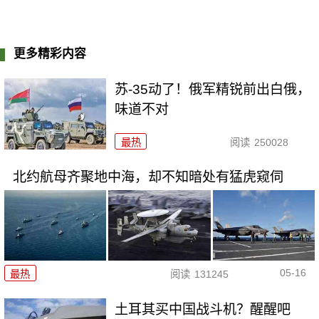
更多精彩内容
苏-35动了！俄军精锐前出白俄，
味道不对
最热
阅读
250028
北约航母齐聚地中海，却不知暗处有猛虎窥伺
05-16
最热
阅读
131245
土耳其买中国战斗机？醒醒吧