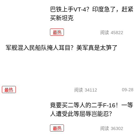
巴铁上手VT-4？印度急了，赶紧
买新坦克
最热
阅读
45822
军舰混入民船队掩人耳目？美军真是太笋了
09-28
最热
阅读
34112
竟要买二等人的二手F-16！一等
人遭受此等屈辱岂能忍？
最热
阅读
36302