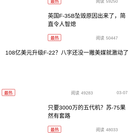
最热
阅读
59250
英国F-35B坠毁原因出来了，简
直令人智熄
最热
阅读
50447
108亿美元升级F-22？八字还没一撇美媒就激动了
03-07
最热
阅读
49283
只要3000万的五代机？苏-75果
然有套路
最热
阅读
48033