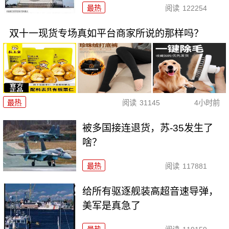
最热
阅读
122254
双十一现货专场真如平台商家所说的那样吗？
最热
阅读
31145
4小时前
被多国接连退货，苏-35发生了
啥？
最热
阅读
117881
给所有驱逐舰装高超音速导弹，
美军是真急了