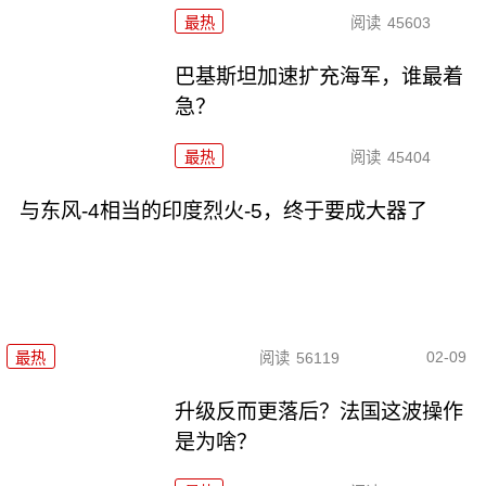
最热
阅读
45603
巴基斯坦加速扩充海军，谁最着
急？
最热
阅读
45404
与东风-4相当的印度烈火-5，终于要成大器了
02-09
最热
阅读
56119
升级反而更落后？法国这波操作
是为啥？