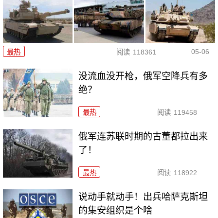
05-06
最热
阅读
118361
没流血没开枪，俄军空降兵有多
绝？
最热
阅读
119458
俄军连苏联时期的古董都拉出来
了！
最热
阅读
118922
说动手就动手！出兵哈萨克斯坦
的集安组织是个啥