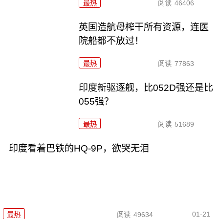
最热
阅读
46406
英国造航母榨干所有资源，连医
院船都不放过！
最热
阅读
77863
印度新驱逐舰，比052D强还是比
055强？
最热
阅读
51689
印度看着巴铁的HQ-9P，欲哭无泪
01-21
最热
阅读
49634