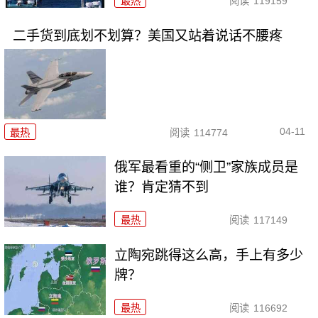
最热
阅读
119159
二手货到底划不划算？美国又站着说话不腰疼
04-11
最热
阅读
114774
俄军最看重的“侧卫”家族成员是
谁？肯定猜不到
最热
阅读
117149
立陶宛跳得这么高，手上有多少
牌？
最热
阅读
116692