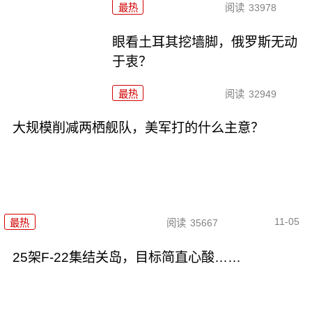
最热
阅读
33978
眼看土耳其挖墙脚，俄罗斯无动
于衷？
最热
阅读
32949
大规模削减两栖舰队，美军打的什么主意？
11-05
最热
阅读
35667
25架F-22集结关岛，目标简直心酸……