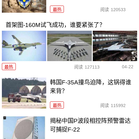
最热
阅读
120533
首架图-160M试飞成功，谁要紧张了？
04-22
最热
阅读
127113
韩国F-35A撞鸟迫降，这锅得谁
来背？
最热
阅读
115992
揭秘中国P波段相控阵预警雷达
可捕捉F-22