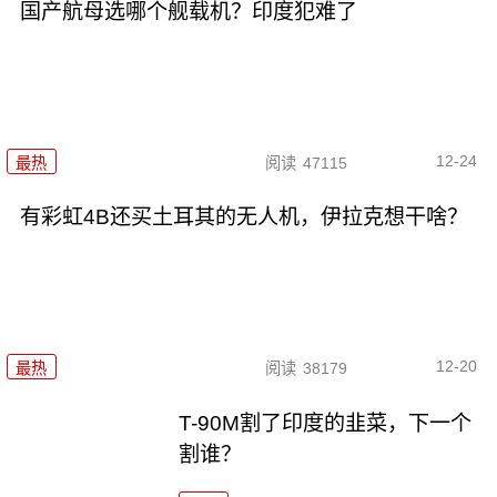
国产航母选哪个舰载机？印度犯难了
12-24
最热
阅读
47115
有彩虹4B还买土耳其的无人机，伊拉克想干啥？
12-20
最热
阅读
38179
T-90M割了印度的韭菜，下一个
割谁？