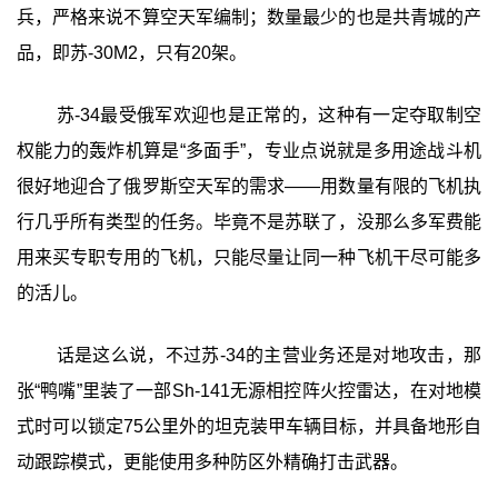
兵，严格来说不算空天军编制；数量最少的也是共青城的产
品，即苏-30M2，只有20架。
苏-34最受俄军欢迎也是正常的，这种有一定夺取制空
权能力的轰炸机算是“多面手”，专业点说就是多用途战斗机
很好地迎合了俄罗斯空天军的需求——用数量有限的飞机执
行几乎所有类型的任务。毕竟不是苏联了，没那么多军费能
用来买专职专用的飞机，只能尽量让同一种飞机干尽可能多
的活儿。
话是这么说，不过苏-34的主营业务还是对地攻击，那
张“鸭嘴”里装了一部Sh-141无源相控阵火控雷达，在对地模
式时可以锁定75公里外的坦克装甲车辆目标，并具备地形自
动跟踪模式，更能使用多种防区外精确打击武器。