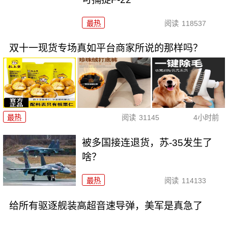
最热
阅读
118537
双十一现货专场真如平台商家所说的那样吗？
最热
阅读
31145
4小时前
被多国接连退货，苏-35发生了
啥？
最热
阅读
114133
给所有驱逐舰装高超音速导弹，美军是真急了