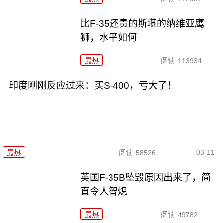
比F-35还贵的斯堪的纳维亚鹰
狮，水平如何
最热
阅读
113934
印度刚刚反应过来：买S-400，亏大了！
03-11
最热
阅读
58526
英国F-35B坠毁原因出来了，简
直令人智熄
最热
阅读
49782