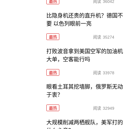
最热
阅读
36042
比隐身机还贵的直升机？德国不
要 以色列眼前一亮
最热
阅读
35274
打败波音拿到美国空军的加油机
大单，空客能行吗
最热
阅读
33978
眼看土耳其挖墙脚，俄罗斯无动
于衷？
最热
阅读
32949
大规模削减两栖舰队，美军打的