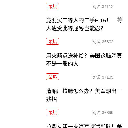
最热
阅读
34112
竟要买二等人的二手F-16！一等
人遭受此等屈辱岂能忍？
最热
阅读
36302
用火箭运送补给？美国这脑洞真
不是一般的大
最热
阅读
37199
造船厂拉胯怎么办？美军想出一
妙招
最热
阅读
36699
拉盟友建一支海军特遣部队！美