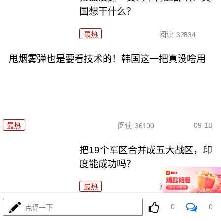
国想干什么？
最热
阅读
32834
甩烟雾弹也是要看技术的！韩国这一把真没啥用
09-18
最热
阅读
36100
把19个军区合并成五大战区，印
度能成功吗？
最热
阅读
34653
0
0
点评一下
地主家也没余粮了：三选一，美国怎么选？