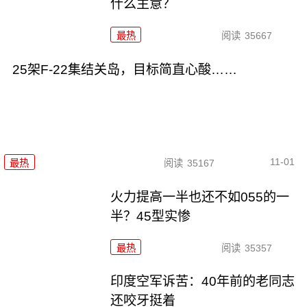
什么主意？
最热
阅读
35667
25架F-22集结关岛，目标简直心酸……
11-01
最热
阅读
35167
火力提高一半也还不如055的一
半？45型实惨
最热
阅读
35357
印度空军诉苦：40年前的老同志
还咬牙挺着