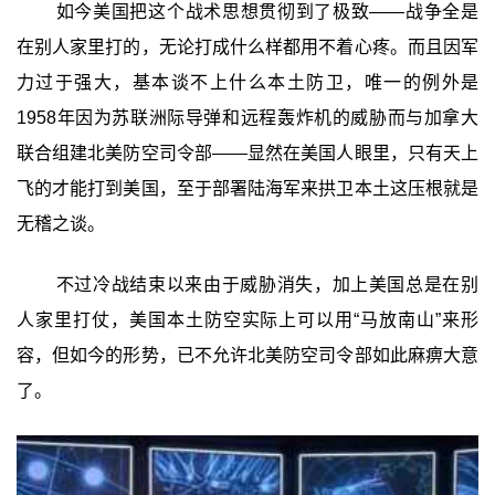
如今美国把这个战术思想贯彻到了极致——战争全是
在别人家里打的，无论打成什么样都用不着心疼。而且因军
力过于强大，基本谈不上什么本土防卫，唯一的例外是
1958年因为苏联洲际导弹和远程轰炸机的威胁而与加拿大
联合组建北美防空司令部——显然在美国人眼里，只有天上
飞的才能打到美国，至于部署陆海军来拱卫本土这压根就是
无稽之谈。
不过冷战结束以来由于威胁消失，加上美国总是在别
人家里打仗，美国本土防空实际上可以用“马放南山”来形
容，但如今的形势，已不允许北美防空司令部如此麻痹大意
了。