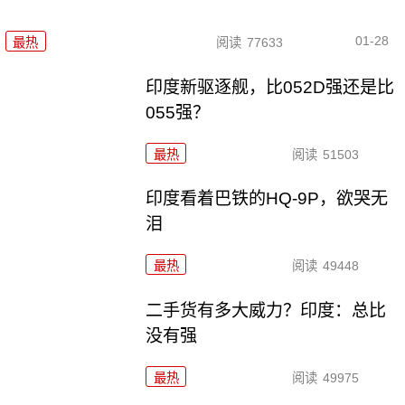
01-28
最热
阅读
77633
印度新驱逐舰，比052D强还是比
055强？
最热
阅读
51503
印度看着巴铁的HQ-9P，欲哭无
泪
最热
阅读
49448
二手货有多大威力？印度：总比
没有强
最热
阅读
49975