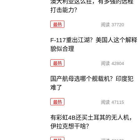
澳大利亚这么狂，有多强的远程
打击能力？
最热
阅读
37720
F-117重出江湖？美国人这个解释
貌似合理
最热
阅读
42804
国产航母选哪个舰载机？印度犯
难了
最热
阅读
47115
有彩虹4B还买土耳其的无人机，
伊拉克想干啥？