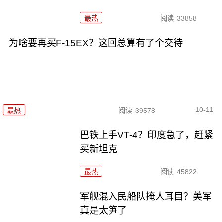
最热
阅读
33858
为啥要再买F-15EX？这回总算有了个交待
10-11
最热
阅读
39578
巴铁上手VT-4？印度急了，赶紧
买新坦克
最热
阅读
45822
军舰混入民船队掩人耳目？美军
真是太笋了