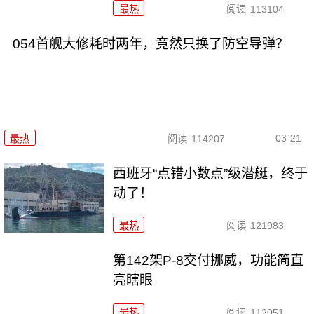
最热
阅读
113104
054首舰大修耗时两年，竟然只换了防空导弹？
03-21
最热
阅读
114207
西班牙“点错小数点”级潜艇，终于
动了！
最热
阅读
121983
第142架P-8交付挪威，功能简直
亮瞎眼
最热
阅读
112051