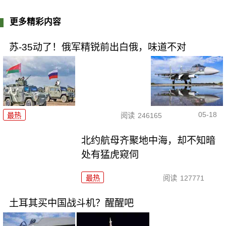
更多精彩内容
苏-35动了！俄军精锐前出白俄，味道不对
05-18
最热
阅读
246165
北约航母齐聚地中海，却不知暗
处有猛虎窥伺
最热
阅读
127771
土耳其买中国战斗机？醒醒吧