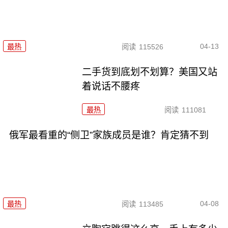
04-13
最热
阅读
115526
二手货到底划不划算？美国又站
着说话不腰疼
最热
阅读
111081
俄军最看重的“侧卫”家族成员是谁？肯定猜不到
04-08
最热
阅读
113485