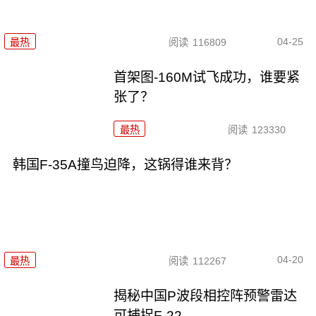
04-25
最热
阅读
116809
首架图-160M试飞成功，谁要紧
张了？
最热
阅读
123330
韩国F-35A撞鸟迫降，这锅得谁来背？
04-20
最热
阅读
112267
揭秘中国P波段相控阵预警雷达
可捕捉F-22