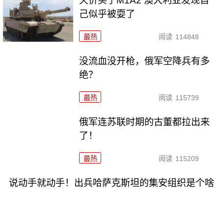
天价买了M1A2 澳大利亚发现自
己似乎被耍了
最热
阅读
114848
没流血没开枪，俄军空降兵有多
绝？
最热
阅读
115739
俄军连苏联时期的古董都拉出来
了！
最热
阅读
115209
说动手就动手！出兵哈萨克斯坦的集安组织是个啥