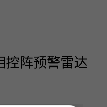
相控阵预警雷达