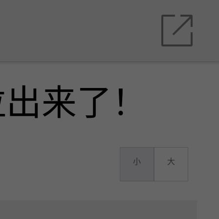
拉出来了！
小
大