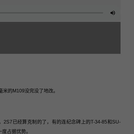
5毫米的M109没完没了地改。
7已经算克制的了，有的连纪念碑上的T-34-85和SU-
一度占据优势。