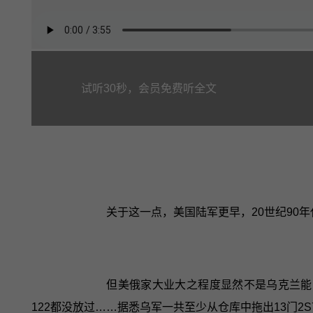
试听30秒，会员免费听全文
关于这一点，美国陆军更早，20世纪90年代
但美俄家大业大之程度显然不是乌克兰能比的
122都没放过……据悉乌军一共至少从仓库中拖出13门