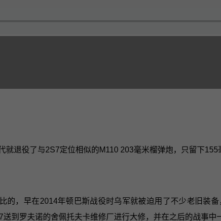
就退役了与2S7定位相似的M110 203毫米榴弹炮，只留下15
，早在2014年顿巴斯战役时乌军就被迫用了不少老旧装备，2S
2S7送到罗夫诺的舍佩托夫卡维修厂进行大修，并在之后的战事中