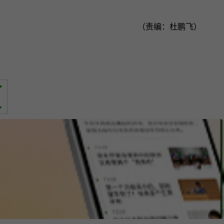
（责编：杜鹏飞）
页