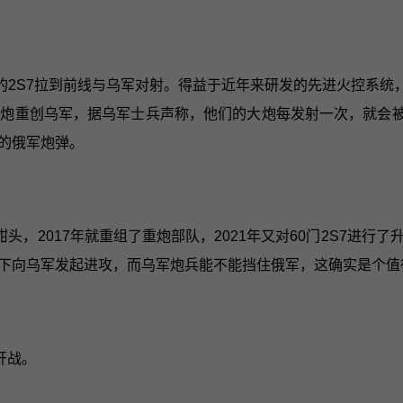
2S7拉到前线与乌军对射。得益于近年来研发的先进火控系统
他火炮重创乌军，据乌军士兵声称，他们的大炮每发射一次，就会被
的俄军炮弹。
头，2017年就重组了重炮部队，2021年又对60门2S7进
下向乌军发起进攻，而乌军炮兵能不能挡住俄军，这确实是个值
开战。