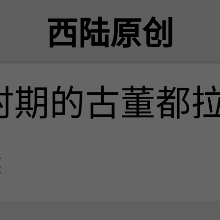
西陆原创
时期的古董都
侯