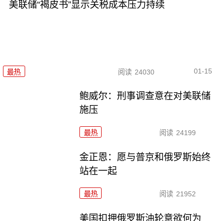
美联储“褐皮书”显示关税成本压力持续
01-15
最热
阅读
24030
鲍威尔：刑事调查意在对美联储
施压
最热
阅读
24199
金正恩：愿与普京和俄罗斯始终
站在一起
最热
阅读
21952
美国扣押俄罗斯油轮意欲何为