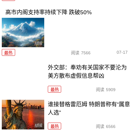
高市内阁支持率持续下降 跌破50%
07-17
最热
阅读
7566
外交部：奉劝有关国家不要沦为
美方散布虚假信息帮凶
最热
阅读
5909
谁接替格雷厄姆 特朗普称有“属意
人选”
最热
阅读
6566