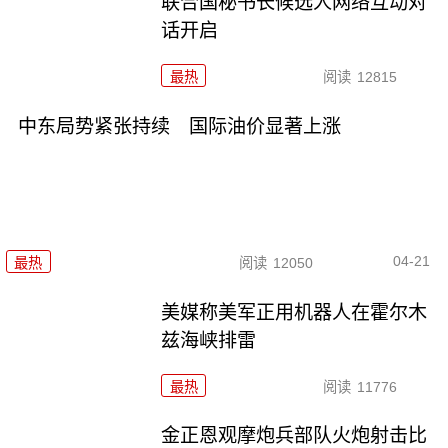
联合国秘书长候选人网络互动对
话开启
最热
阅读
12815
中东局势紧张持续 国际油价显著上涨
04-21
最热
阅读
12050
美媒称美军正用机器人在霍尔木
兹海峡排雷
最热
阅读
11776
金正恩观摩炮兵部队火炮射击比