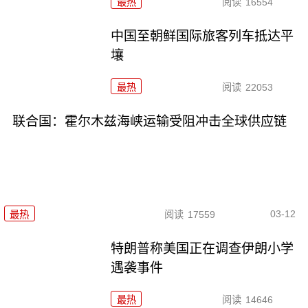
最热
阅读
16554
中国至朝鲜国际旅客列车抵达平
壤
最热
阅读
22053
联合国：霍尔木兹海峡运输受阻冲击全球供应链
03-12
最热
阅读
17559
特朗普称美国正在调查伊朗小学
遇袭事件
最热
阅读
14646