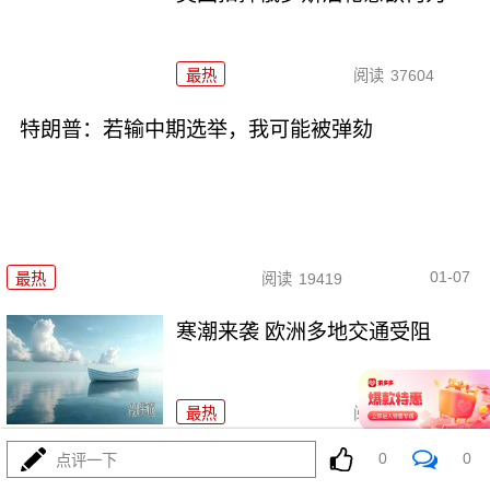
最热
阅读
37604
特朗普：若输中期选举，我可能被弹劾
01-07
最热
阅读
19419
寒潮来袭 欧洲多地交通受阻
最热
阅读
26603
0
0
点评一下
外交部回应美方关于中国军事演