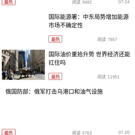
07-24
最热
阅读
9482
国际能源署：中东局势增加能源
市场不确定性
最热
阅读
7857
国际油价重拾升势 世界经济还能
扛住吗
最热
阅读
11951
俄国防部：俄军打击乌港口和油气设施
07-20
最热
阅读
5763