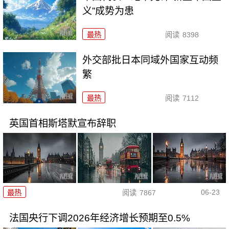
义”成势为患
最热
阅读
8398
外交部批日本同域外国家互动频
繁
最热
阅读
7112
英国首相斯塔默宣布辞职
06-23
最热
阅读
7867
法国央行下调2026年经济增长预期至0.5%