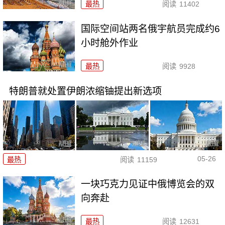
最热
阅读
11402
国际空间站两名俄宇航员完成约6
小时舱外作业
最热
阅读
9928
特朗普就处置伊朗浓缩铀提出新选项
05-26
最热
阅读
11159
一块巧克力见证中俄博览会的双
向奔赴
最热
阅读
12631