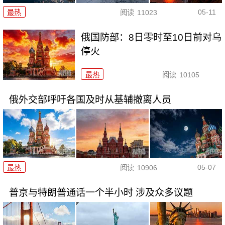
05-11
最热
阅读
11023
俄国防部：8日零时至10日前对乌
停火
最热
阅读
10105
俄外交部呼吁各国及时从基辅撤离人员
05-07
最热
阅读
10906
普京与特朗普通话一个半小时 涉及众多议题