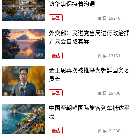
访华事保持着沟通
最热
阅读
16240
外交部：民进党当局进行政治操
弄只会自取其辱
最热
阅读
13151
金正恩再次被推举为朝鲜国务委
员长
最热
阅读
16436
中国至朝鲜国际旅客列车抵达平
壤
最热
阅读
21938