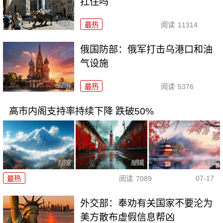
扛住吗
最热
阅读
11314
俄国防部：俄军打击乌港口和油
气设施
最热
阅读
5376
高市内阁支持率持续下降 跌破50%
07-17
最热
阅读
7089
外交部：奉劝有关国家不要沦为
美方散布虚假信息帮凶