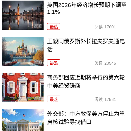
英国2026年经济增长预期下调至
1.1%
最热
阅读
17601
王毅同俄罗斯外长拉夫罗夫通电
话
最热
阅读
20545
商务部回应近期将举行的第六轮
中美经贸磋商
最热
阅读
17581
外交部：中方敦促美方停止为重
启核试验寻找借口