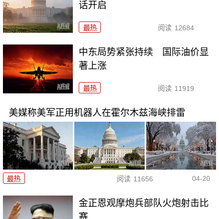
话开启
最热
阅读
12684
中东局势紧张持续 国际油价显
著上涨
最热
阅读
11919
美媒称美军正用机器人在霍尔木兹海峡排雷
04-20
最热
阅读
11656
金正恩观摩炮兵部队火炮射击比
赛