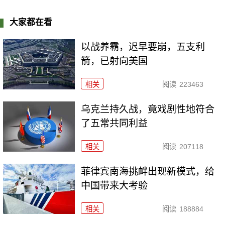
大家都在看
以战养霸，迟早要崩，五支利
箭，已射向美国
相关
阅读
223463
乌克兰持久战，竟戏剧性地符合
了五常共同利益
相关
阅读
207118
菲律宾南海挑衅出现新模式，给
中国带来大考验
相关
阅读
188884