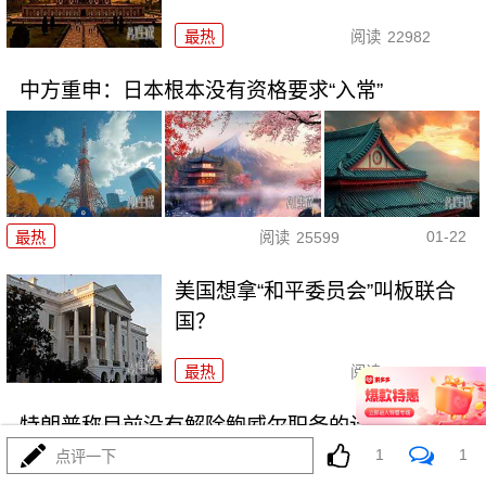
最热
阅读
22982
中方重申：日本根本没有资格要求“入常”
01-22
最热
阅读
25599
美国想拿“和平委员会”叫板联合
国？
最热
阅读
32071
特朗普称目前没有解除鲍威尔职务的计划
1
1
点评一下