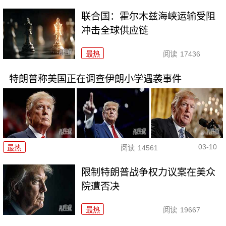
联合国：霍尔木兹海峡运输受阻
冲击全球供应链
最热
阅读
17436
特朗普称美国正在调查伊朗小学遇袭事件
03-10
最热
阅读
14561
限制特朗普战争权力议案在美众
院遭否决
最热
阅读
19667