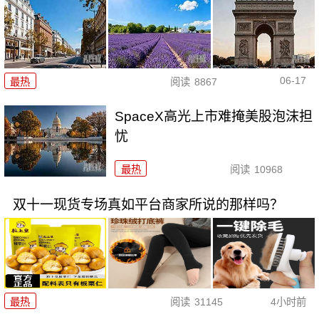
06-17
最热
阅读
8867
SpaceX高光上市难掩美股泡沫担
忧
最热
阅读
10968
双十一现货专场真如平台商家所说的那样吗？
最热
阅读
31145
4小时前