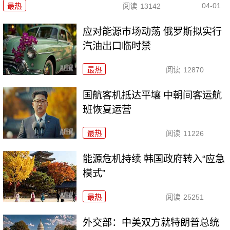
04-01
最热
阅读
13142
应对能源市场动荡 俄罗斯拟实行
汽油出口临时禁
最热
阅读
12870
国航客机抵达平壤 中朝间客运航
班恢复运营
最热
阅读
11226
能源危机持续 韩国政府转入“应急
模式”
最热
阅读
25251
外交部：中美双方就特朗普总统