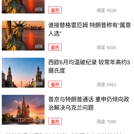
最热
阅读
5528
谁接替格雷厄姆 特朗普称有“属意
人选”
最热
阅读
6035
西欧6月均温破纪录 较常年高约3
摄氏度
最热
阅读
6452
普京与特朗普通话 重申仍倾向政
治解决乌克兰问题
最热
阅读
7095