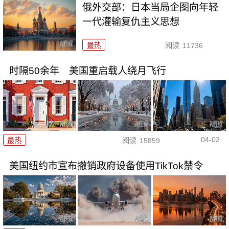
俄外交部：日本当局企图向年轻
一代灌输复仇主义思想
最热
阅读
11736
时隔50余年 美国重启载人绕月飞行
04-02
最热
阅读
15859
美国纽约市宣布撤销政府设备使用TikTok禁令