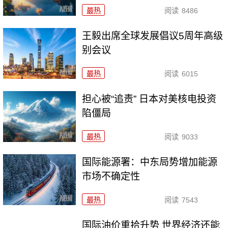
最热
阅读
8486
王毅出席全球发展倡议5周年高级
别会议
最热
阅读
6015
担心被“追责” 日本对美核电投资
陷僵局
最热
阅读
9033
国际能源署：中东局势增加能源
市场不确定性
最热
阅读
7543
国际油价重拾升势 世界经济还能