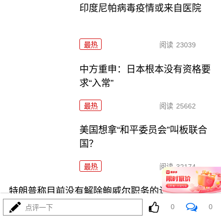
印度尼帕病毒疫情或来自医院
最热
阅读
23039
中方重申：日本根本没有资格要
求“入常”
最热
阅读
25662
美国想拿“和平委员会”叫板联合
国？
最热
阅读
32174
特朗普称目前没有解除鲍威尔职务的计划
0
0
点评一下