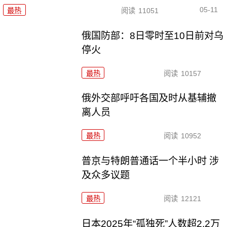
05-11
最热
阅读
11051
俄国防部：8日零时至10日前对乌
停火
最热
阅读
10157
俄外交部呼吁各国及时从基辅撤
离人员
最热
阅读
10952
普京与特朗普通话一个半小时 涉
及众多议题
最热
阅读
12121
日本2025年“孤独死”人数超2.2万