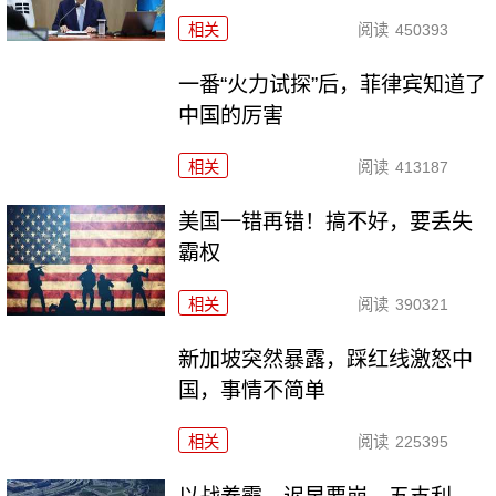
相关
阅读
450393
一番“火力试探”后，菲律宾知道了
中国的厉害
相关
阅读
413187
美国一错再错！搞不好，要丢失
霸权
相关
阅读
390321
新加坡突然暴露，踩红线激怒中
国，事情不简单
相关
阅读
225395