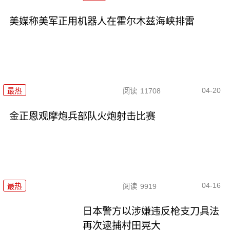
美媒称美军正用机器人在霍尔木兹海峡排雷
04-20
最热
阅读
11708
金正恩观摩炮兵部队火炮射击比赛
04-16
最热
阅读
9919
日本警方以涉嫌违反枪支刀具法
再次逮捕村田晃大