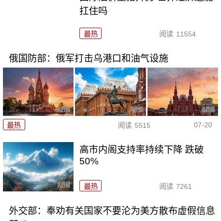
扛住吗
最热
阅读
11554
俄国防部：俄军打击乌港口和油气设施
07-20
最热
阅读
5515
高市内阁支持率持续下降 跌破
50%
最热
阅读
7261
外交部：奉劝有关国家不要沦为美方散布虚假信息