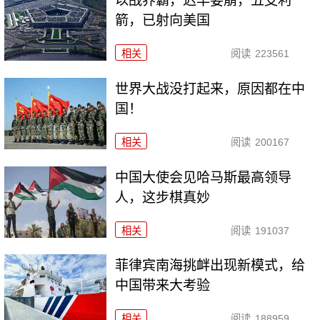
以战养霸，迟早要崩，五支利
箭，已射向美国
相关
阅读
223561
世界大战没打起来，原因都在中
国！
相关
阅读
200167
中国大使会见哈马斯最高领导
人，这步棋真妙
相关
阅读
191037
菲律宾南海挑衅出现新模式，给
中国带来大考验
相关
阅读
188959