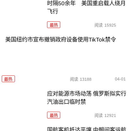
时隔50余年 美国重启载人绕月
飞行
最热
阅读
15925
美国纽约市宣布撤销政府设备使用TikTok禁令
04-01
最热
阅读
13188
应对能源市场动荡 俄罗斯拟实行
汽油出口临时禁
最热
阅读
12921
国航客机抵达平壤 中朝间客运航