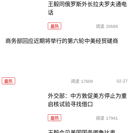
王毅同俄罗斯外长拉夫罗夫通电
话
最热
阅读
20589
商务部回应近期将举行的第六轮中美经贸磋商
02-27
最热
阅读
17609
外交部：中方敦促美方停止为重
启核试验寻找借口
最热
阅读
17941
王毅会见美国国务卿鲁比奥