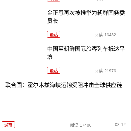
金正恩再次被推举为朝鲜国务委
员长
最热
阅读
16482
中国至朝鲜国际旅客列车抵达平
壤
最热
阅读
21976
联合国：霍尔木兹海峡运输受阻冲击全球供应链
03-12
最热
阅读
17486