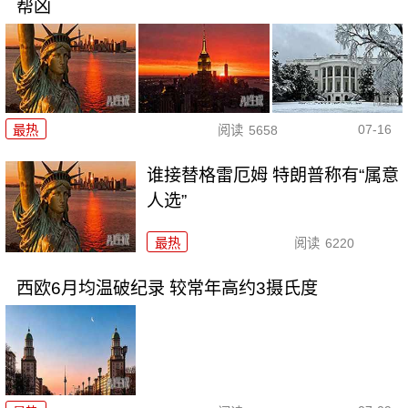
帮凶
07-16
最热
阅读
5658
谁接替格雷厄姆 特朗普称有“属意
人选”
最热
阅读
6220
西欧6月均温破纪录 较常年高约3摄氏度