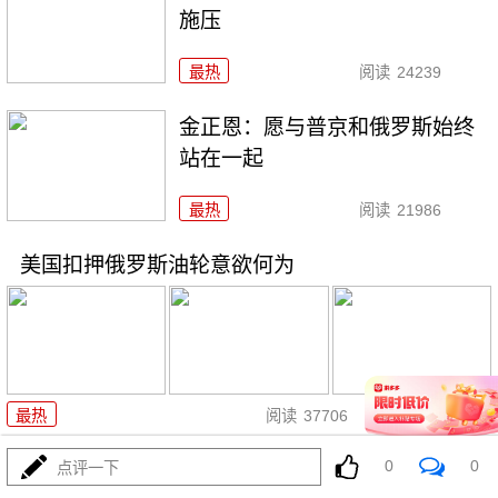
施压
最热
阅读
24239
金正恩：愿与普京和俄罗斯始终
站在一起
最热
阅读
21986
美国扣押俄罗斯油轮意欲何为
01-08
最热
阅读
37706
0
0
特朗普：若输中期选举，我可能
点评一下