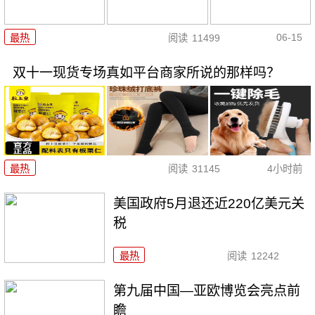
06-15
最热
阅读
11499
双十一现货专场真如平台商家所说的那样吗？
最热
阅读
31145
4小时前
美国政府5月退还近220亿美元关
税
最热
阅读
12242
第九届中国—亚欧博览会亮点前
瞻