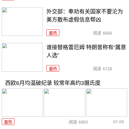
外交部：奉劝有关国家不要沦为
美方散布虚假信息帮凶
最热
阅读
6056
谁接替格雷厄姆 特朗普称有“属意
人选”
最热
阅读
6728
西欧6月均温破纪录 较常年高约3摄氏度
07-09
最热
阅读
6893