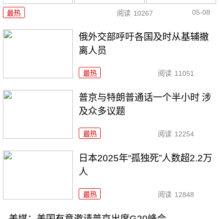
05-08
最热
阅读
10267
俄外交部呼吁各国及时从基辅撤
离人员
最热
阅读
11051
普京与特朗普通话一个半小时 涉
及众多议题
最热
阅读
12254
日本2025年“孤独死”人数超2.2万
人
最热
阅读
12848
美媒：美国有意邀请普京出席G20峰会